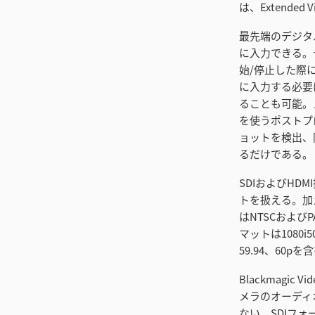
は、Extended
最先端のデジタ
に入力できる。
始/停止した際
に入力する必要
ることも可能。メ
を使うポストプロ
ョットを検出、
るだけである。
SDIおよびH
トを扱える。加え
はNTSCおよびP
マットは1080i5
59.94、60p
Blackmagi
メラのオーディ
ない。SDIフ