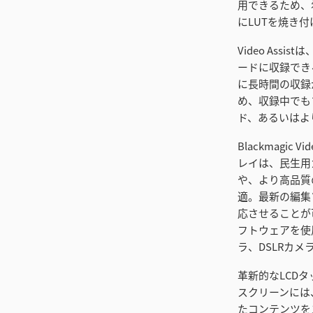
用できるため、
にLUTを焼き
Video As
ードに収録でき
に長時間の収録が
め、収録中でも
ド、あるいはよ
Blackmagi
レイは、民生用
や、より高品質の
適。最新の編集
応させることが可
フトウェアを使
ラ、DSLRカメ
革新的なLCD
スクリーンには
たコンテンツを