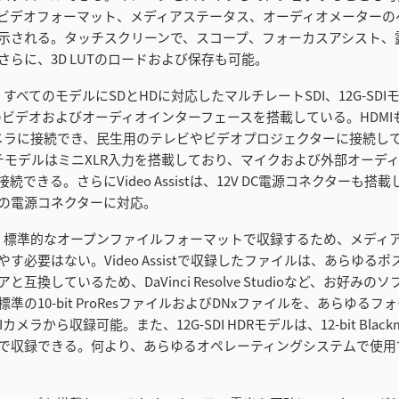
ビデオフォーマット、メディアステータス、オーディオメーターの
示される。タッチスクリーンで、スコープ、フォーカスアシスト、
さらに、3D LUTのロードおよび保存も可能。
istは、すべてのモデルにSDとHDに対応したマルチレートSDI、12G-SDIモ
のビデオおよびオーディオインターフェースを搭載している。HDMI
カメラに接続でき、民生用のテレビやビデオプロジェクターに接続し
チモデルはミニXLR入力を搭載しており、マイクおよび外部オーデ
続できる。さらにVideo Assistは、12V DC電源コネクターも搭載
の電源コネクターに対応。
sistは、標準的なオープンファイルフォーマットで収録するため、メデ
す必要はない。Video Assistで収録したファイルは、あらゆる
互換しているため、DaVinci Resolve Studioなど、お好み
準の10-bit ProResファイルおよびDNxファイルを、あらゆる
Iカメラから収録可能。また、12G-SDI HDRモデルは、12-bit Blackm
で収録できる。何より、あらゆるオペレーティングシステムで使用