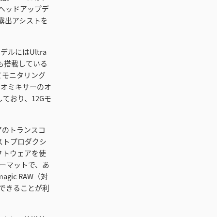
ヘッドアップデ
露出アシストを
デルにはUltra
も搭載している
てモニタリング
ィオミキサーのオ
しており、12Gモ
ィアのトランスコ
ポストプロダクシ
のソフトウェアを使
フォーマットで、あ
agic RAW（対
できることが利