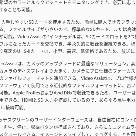
希望のカラーとルックでショットをモニタリングでき、必要に応じ
付けることも可能。
sistは、入手しやすいSDカードを使用するため、簡単に購入できるフラ
る。ファイルサイズが小さいので、標準的なSDカード、または高速のU
可能。Video Assistの7インチモデルは、SDカードスロットを
フルになったカードを交換でき、半永久的に収録を継続できる。標
り高速のUHS-IIカードは、小型、高速、低価格であるため、放送
c Video Assistは、カメラのアップグレードに最適なソリューション
カメラのディスプレイより大きく、カメラにプロ仕様のフォーカス
ファイルフォーマットを追加できる。Video Assistは、プロ仕
ソフトウェアで使用できる近代的なファイルフォーマットに、古い
能。Apple ProResおよびAvid DNxで収録できるため、ユーザ
用できる。HDMIとSDI入力を搭載しているので、あらゆる民生用
ラに接続可能。
タッチスクリーンのユーザーインターフェースは、自由自在にコント
、再生、停止、収録ボタンが搭載されており、さらにミニタイムラ
スクロールできる。イメージをスワイプして、ジョグすることも可能