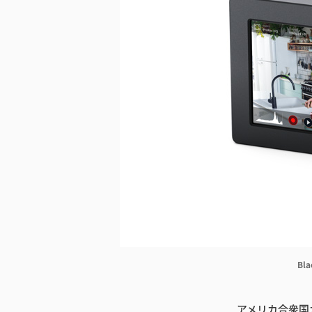
Bl
アメリカ合衆国カ