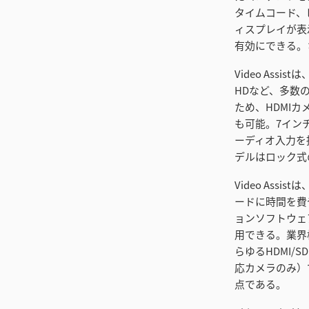
タイムコード、
ィスプレイが表
有効にできる。
Video Ass
HDなど、多数
ため、HDMI
も可能。7イン
ーディオ入力を接
デルはロック式
Video As
ードに時間を費や
ョンソフトウェアと
用できる。業界標
らゆるHDMI/SD
応カメラのみ）
点である。