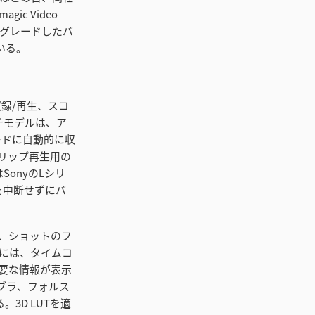
c Video
プグレードしたバ
いる。
。
収録/再生、スコ
チモデルは、ア
ードに自動的に収
リップ再生用の
SonyのLシリ
を中断せずにバ
ため、ショットのフ
には、タイムコ
要な情報が表示
ブラ、フォルス
3D LUTを適