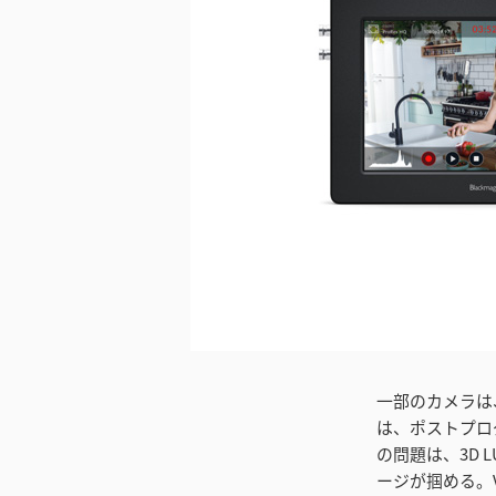
ダウンロード
一部のカメラは
は、ポストプロ
の問題は、3D
ージが掴める。V