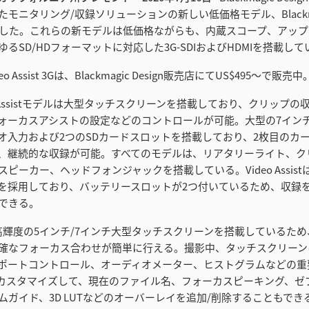
モニタリング/収録ソリューションの新しい低価格モデル、Blackmagi
3Gを発表した。これらの新モデルは低価格ながらも、内蔵スコープ、アッ
るSD/HDフォーマットに対応した3G-SDIおよびHDMIを搭載して
Video Assist 3Gは、Blackmagic Design販売店にてUS$495〜で販売中
o Assistモデルは大型タッチスクリーンを搭載しており、クリップの
ォーカスアシストの設定などのコントロールが可能。大型の7イン
オ入力および2つのSDカードスロットを搭載しており、2枚目のカ
、継続的な収録が可能。すべてのモデルは、リアタリーライト、ク
ピーカー、ヘッドフォンジャックを搭載している。Video Assistは
を採用しており、バッテリースロットが2つ付いているため、収録
できる。
sistは高輝度の5インチ/7インチ大型タッチスクリーンを搭載している
確なフォーカス合わせが簡単に行える。撮影中、タッチスクリーン
ポートコントロール、オーディオメーター、ヒストグラムなどの重
をカスタマイズして、現在のファイル名、フォーカスピーキング、ゼ
ガイド、3D LUTなどのオーバーレイを追加/削除することもできる。