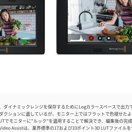
、ダイナミックレンジを保存するためにLogカラースペースで出力
ダクションに適しているが、モニター上ではフラットで色褪せたよ
 LUTでモニターに"ルック"を適用することで解決でき、編集後の完
ideo Assistは、業界標準の17および33ポイント3D LUTファイ