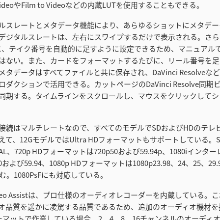
 VideoやFilm to Videoなどの内蔵LUTを使用することもできる。
ルスレートとメタデータ機能により、あらゆるショットにメタデー
デジタルスレートは、左右にスワイプするだけで表示される。さら
に、テイク番号を自動的に足すように設定できるため、マニュアル
はない。また、カードをフォーマットするたびに、リール番号を足
タデータはすべてファイルと共に保存され、DaVinci Resolve
ダクションで活用できる。カットページのDaVinci Resolve同
同期する。タイムラインをスクロールし、マウスをクリックしてシ
DMI接続はマルチレートなので、すべてのモデルでSDおよびHDのテ
て、12GモデルではUltra HDフォーマットもサポートしている。
AL、720p HDフォーマットは720p50および59.94p、1080iイン
0および59.94、1080p HDフォーマットは1080p23.98、24、25、29.
を含む。1080PsFにも対応している。
c Video Assistは、プロ仕様のオーディオレコーダーを内蔵している
オ品質を遥かに凌駕する品質であるため、追加のオーディオ機材を
ォーマットで作業している場合、2、4、8、16チャンネルのオーディ