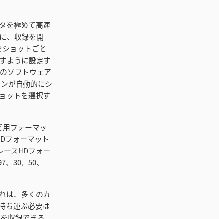
タを極めて高速
に、収録を開
でショットごと
すように設定す
などのソフトウェア
期ビンが自動的にシ
ョットを選択す
レビ用フォーマッ
SDフォーマット
ターレースHDフォー
97、30、50、
。これは、多くのカ
持ち運ぶ必要は
オを収録できる。