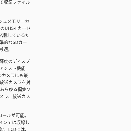
て収録ファイル
ッシュメモリーカ
HS-IIカード
2つ搭載しているた
準的なSDカー
に最適。
。高輝度のディスプ
アシスト機能
様のカメラにも最
放送カメラを対
ーはあらゆる編集ソ
カメラ、放送カメ
ロールが可能。
インでは収録し
。LCDには、