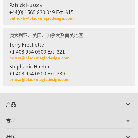
Patrick Hussey
+44(0) 1565 830 049 Ext. 615
patrickh@blackmagicdesign.com
澳大利亚、美国、加拿大及南美地区
Terry Frechette
+1 408 954 0500 Ext. 321
pr-usa@blackmagicdesign.com
Stephanie Hueter
+1 408 954 0500 Ext. 339
pr-usa@blackmagicdesign.com
产品
专业摄影机
支持
DaVinci Resolve和Fusion软件
ATEM Production Switcher系列
经销商
社区
Ultimatte