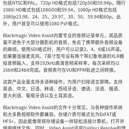
包括NTSC和PAL。720p HD格式包括720p50和59.94p。隔行
1080i HD格式包括1080i50和59.94，1080p HD格式包括
1080p23.98、24、25、29.97、30、50、59.94和60p。此
外，用户甚至可以使用1080 PsF格式。
Blackmagic Video Assist内置专业的音频记录单元，其品质
毫不逊色于大部分摄影机的音质，免去了携带额外音频设备
的麻烦。使用SDI格式时，用户可以记录2、4、8或16声道。
如果要连接麦克风，7英寸型号设有两个带幻象电源的XLR模
拟音频输入，支持192kHz高清音频采样率，每次采样均以
16bit和24bit完成。音频表可在VU和PPM轨迹之间转换。
这款产品全面支持多语种操作，为用户扫除语言屏障。支持
英语、中文、日语、韩语、西班牙语、德语、法语、俄语、
意大利语、葡萄牙语以及土耳其语。
Blackmagic Video Assist的文件十分常见，与各种操作系统
和大多数视频软件都兼容。存储介质可格式化为ExFAT或
HFS+，因此能像常规存储设备一样轻松连接计算机，打开并
使用媒体文件。同时，Video Assist还是DaVinci Resolve的理