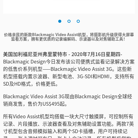
Finland
France
价格亲民的新款Blackmagic Video Assist机型，将摄影机升级获得大屏幕
Germany
监看方案，
拥有更优质的记录编解码、示波器以及对焦辅助工具！
中国香港
美国加利福尼亚州弗里蒙特市 - 2020年7月16日星期四-
Blackmagic Design今日发布该公司便携式监看记录解决方案
India
的低售价系列机型——Blackmagic Video Assist 3G。这些新
Italy
机型搭载内置示波器、新型电池、3G-SDI和HDMI，支持所有
SD及HD格式，价格更低。
Japan
Blackmagic Video Assist 3G现由Blackmagic Design全球经
Korea
销商发售，售价为US$495起。
Mexico
所有Video Assist机型均搭载一块大尺寸触摸屏，可控制所有
记录、片段播放、示波器查看及对焦辅助设置功能。两款7英
Malaysia
寸机型包含音频模拟输入和两个SD卡插槽，用户可持续记