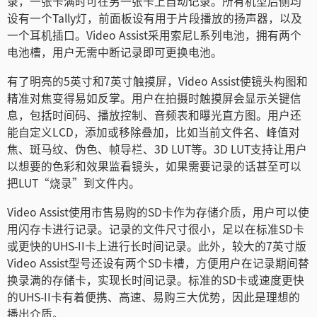
录，一张卡满时可在另一张卡上自动记录。所有机型后侧均
Netherlands
设有一个Tally灯，前面板设有用于片段播放的扬声器，以及
一个耳机插口。Video Assist采用索尼L系列电池，拥有两个
New Zealand
电池槽，用户无需中断记录即可更换电池。
Norway
有了明亮的5英寸和7英寸触摸屏，Video Assist使镜头构图和
精准对焦变得易如反掌。用户在拍摄时触摸屏会显示关键信
Poland
息，包括时间码、播放控制、音频表和曝光直方图。用户还
能自定义LCD，添加或移除叠加，比如当前文件名、峰值对
Portugal
焦、斑马纹、伪色、帧导栏、3D LUT等。3D LUT支持让用户
Singapore
以想要的色彩和效果监看镜头，如果需要记录的话甚至可以
把LUT“烧录”到文件内。
South Africa
Video Assist使用市售易购的SD卡作为存储介质，用户可以使
Spain
用闪存卡进行记录。记录的文件尺寸很小，足以在标准SD卡
或更快的UHS-II卡上进行长时间记录。此外，较大的7英寸版
Sweden
Video Assist型号还设有两个SD卡槽，方便用户在记录期间替
换录满的存储卡，实现长时间记录。标准的SD卡或速度更快
中华台北
的UHS-II卡有着便携、高速、易购三大优势，因此是理想的
播出介质。