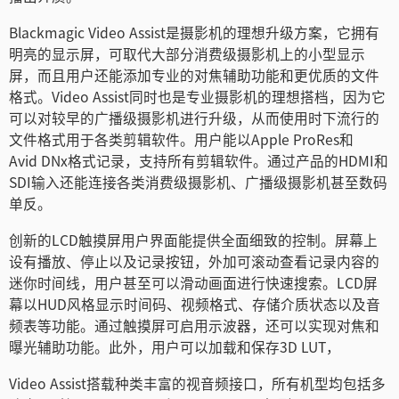
Turkey
Blackmagic Video Assist是摄影机的理想升级方案，它拥有
UAE
明亮的显示屏，可取代大部分消费级摄影机上的小型显示
屏，而且用户还能添加专业的对焦辅助功能和更优质的文件
Ukraine
格式。Video Assist同时也是专业摄影机的理想搭档，因为它
可以对较早的广播级摄影机进行升级，从而使用时下流行的
United Kingdom
文件格式用于各类剪辑软件。用户能以Apple ProRes和
United States
Avid DNx格式记录，支持所有剪辑软件。通过产品的HDMI和
SDI输入还能连接各类消费级摄影机、广播级摄影机甚至数码
单反。
创新的LCD触摸屏用户界面能提供全面细致的控制。屏幕上
设有播放、停止以及记录按钮，外加可滚动查看记录内容的
迷你时间线，用户甚至可以滑动画面进行快速搜索。LCD屏
幕以HUD风格显示时间码、视频格式、存储介质状态以及音
频表等功能。通过触摸屏可启用示波器，还可以实现对焦和
曝光辅助功能。此外，用户可以加载和保存3D LUT，
Video Assist搭载种类丰富的视音频接口，所有机型均包括多