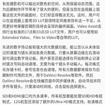
有些摄影机可以输出对数色彩空间，从而保留动态范围，这
为后期制作环节带来了很大的便利，但是当您在监视器上观
看这些文件的画面时，它们却显得黯淡无光。这时，用户可
以在监视器上套用3D LUT获得特定风格来弥补这一不足，从
而更好地掌握剪辑阶段将会呈现的最终画面。Video Assist支
持行业标准的17点和33点3D LUT文件，用户也可以使用如
Extended Video、Film to Video等自带的LUT。
先进的数字场记板和强大的元数据功能，能让您以从未体验
过的速度为镜头添加各类元数据。只要从屏幕边缘左右滑动
就可调出数字场记板。用户甚至还能选择在开始和停止记录
时镜次号码自动递增，无需为每个镜头手动输入。每次格式
化存储卡时，卷号信息也会递增。所有元数据都将保存为后
期制作可用的文件，用于DaVinci Resolve等软件。然后
DaVinci Resolve会在快编页面中同步媒体夹，自动寻找并同
步所有镜头。只需滚动时间线，点击鼠标选择镜头。
SDI和HDMI接口均为多速率，所有机型都能处理SD和HD电视
制式，12G机型还添加了额外的Ultra HD格式支持。标清格式