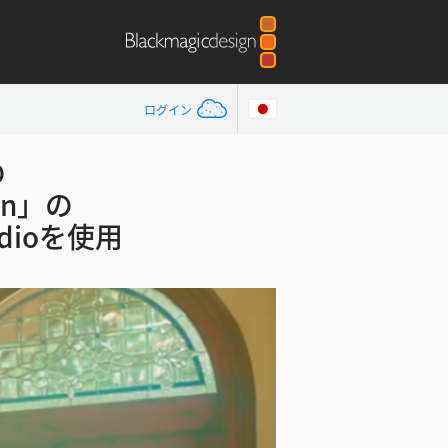
ログイン
の
on」の
tudioを使用