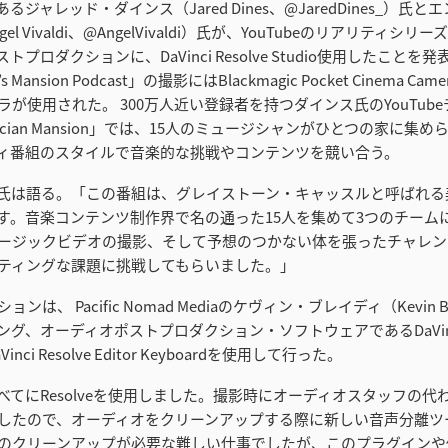
ジャレッド・ダインス（Jared Dines、@JaredDines_）氏
l Vivaldi、@AngelVivaldi）氏が、YouTubeのリアリティシリーズ
ポストプロダクションに、DaVinci Resolve Studio使用したこと
s Mansion Podcast」の撮影にはBlackmagic Pocket Cinema Cam
が使用された。 300万人近い登録者を持つダインス氏のYouTub
ician Mansion」では、15人のミュージシャンがひとつの家に集
ィ番組のスタイルで音楽的な挑戦やコンテンツを競い合う。
氏は語る。「この番組は、グレイストーン・キャッスルと呼ばれる
す。音楽コンテンツ制作界で名の通った15人を集めて3つのチーム
ージックビデオの撮影、そして予想のつかない体を張ったチャレン
ティングな課題に挑戦してもらいました。」
ンは、 Pacific Nomad Mediaのケヴィン・ブレイディ（Kevin 
グ、オーディオポストプロダクション・ソフトウェアであるDaVinci R
Vinci Resolve Editor Keyboardを使用して行った。
べてにResolveを使用しました。撮影時にオーディオスタッフの代
したので、オーディオをクリーンアップする際に新しい音声分離ツ
のクリーンアップが必要な難しい仕事でしたが、このプラグインや