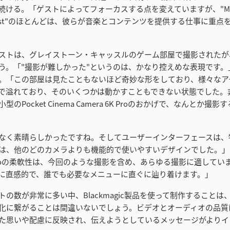
ける。「ゲストによってフォーカスする点を変えていますが、"Music
Podcast"のほとんどは、彼らが音楽とコンテンツを提供する仕事に重
ストは、グレイストーン・キャッスルのゲーム部屋で撮影されたが
う。「"撮影が難しかった"というのは、かなり控えめな表現です。
。「この部屋は見たこともないほど奇妙な形をしており、様々なア
で溢れており、そのいくつかは動かすこともできない状態でした。
のPocket Cinema Camera 6K Proのおかげで、なんとか撮
なく素晴らしかったですね。そしてユーザーインターフェースは、
は、他のどのカメラよりも機能的で使いやすいデザインでした。」
6K Proの柔軟性は、今回のような撮影を含め、あらゆる撮影に適して
に直感的で、誰でも必要なメニューに直ぐに辿り着けます。」
トの数が非常に多い中、Blackmagic製品を使って制作することは
化に繋がることは間違いないでしょう。ビデオとオーディオの品質
た思いや配慮に反映され、伝えようとしているメッセージがよりイ