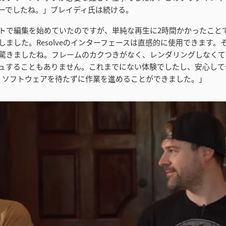
ーでしたね。」ブレイディ氏は続ける。
トで編集を始めていたのですが、単純な再生に2時間かかったことで、R
しました。Resolveのインターフェースは直感的に使用できます。
驚きましたね。フレームのカクつきがなく、レンダリングしなくて
ュすることもありません。これまでにない体験でしたし、安心して
ciは、ソフトウェアを待たずに作業を進めることができました。」