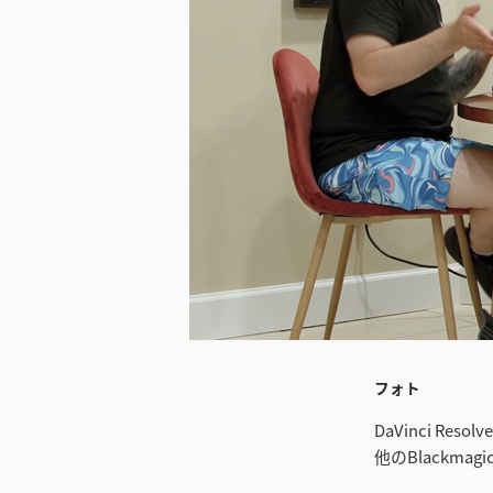
ダウンロード
フォト
DaVinci Resol
他のBlackmagic