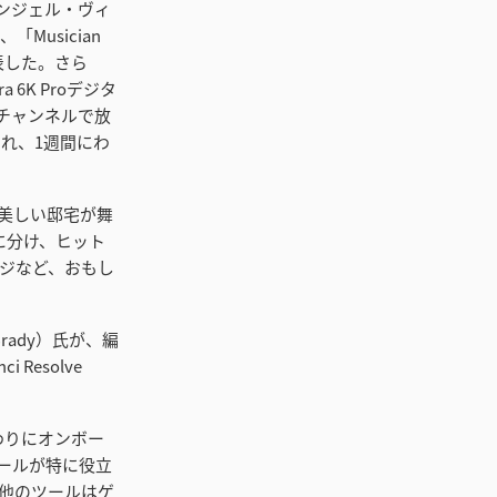
とエンジェル・ヴィ
、「Musician
を発表した。さら
era 6K Proデジタ
eチャンネルで放
められ、1週間にわ
美しい邸宅が舞
に分け、ヒット
ジなど、おもし
Brady）氏が、編
esolve
わりにオンボー
ールが特に役立
他のツールはゲ