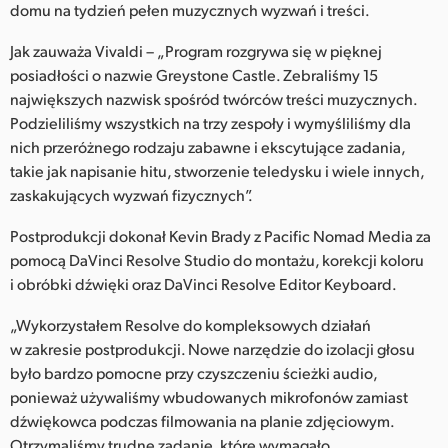
Netherlands
domu na tydzień pełen muzycznych wyzwań i treści.
New Zealand
Jak zauważa Vivaldi – „Program rozgrywa się w pięknej
posiadłości o nazwie Greystone Castle. Zebraliśmy 15
Norway
największych nazwisk spośród twórców treści muzycznych.
Podzieliliśmy wszystkich na trzy zespoły i wymyśliliśmy dla
Polska
nich przeróżnego rodzaju zabawne i ekscytujące zadania,
takie jak napisanie hitu, stworzenie teledysku i wiele innych,
Portugal
zaskakujących wyzwań fizycznych”.
Singapore
Postprodukcji dokonał Kevin Brady z Pacific Nomad Media za
pomocą DaVinci Resolve Studio do montażu, korekcji koloru
South Africa
i obróbki dźwięki oraz DaVinci Resolve Editor Keyboard.
Spain
„Wykorzystałem Resolve do kompleksowych działań
Sweden
w zakresie postprodukcji. Nowe narzędzie do izolacji głosu
było bardzo pomocne przy czyszczeniu ścieżki audio,
Chinese Taipei
ponieważ używaliśmy wbudowanych mikrofonów zamiast
dźwiękowca podczas filmowania na planie zdjęciowym.
Turkey
Otrzymaliśmy trudne zadanie, które wymagało