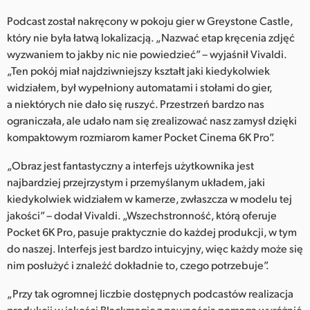
Podcast został nakręcony w pokoju gier w Greystone Castle,
który nie była łatwą lokalizacją. „Nazwać etap kręcenia zdjęć
wyzwaniem to jakby nic nie powiedzieć” – wyjaśnił Vivaldi.
„Ten pokój miał najdziwniejszy kształt jaki kiedykolwiek
widziałem, był wypełniony automatami i stołami do gier,
a niektórych nie dało się ruszyć. Przestrzeń bardzo nas
ograniczała, ale udało nam się zrealizować nasz zamysł dzięki
kompaktowym rozmiarom kamer Pocket Cinema 6K Pro”.
„Obraz jest fantastyczny a interfejs użytkownika jest
najbardziej przejrzystym i przemyślanym układem, jaki
kiedykolwiek widziałem w kamerze, zwłaszcza w modelu tej
jakości” – dodał Vivaldi. „Wszechstronność, którą oferuje
Pocket 6K Pro, pasuje praktycznie do każdej produkcji, w tym
do naszej. Interfejs jest bardzo intuicyjny, więc każdy może się
nim posłużyć i znaleźć dokładnie to, czego potrzebuje”.
„Przy tak ogromnej liczbie dostępnych podcastów realizacja
produkcji w jakości Blackmagic z pewnością pomaga wyróżnić