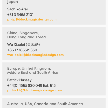
Japan
Sachiko Arai
+81 3 5465 2101
pr-jp@blackmagicdesign.com
China, Singapore,
Hong Kong and Korea
Wu Xiaolei (吴晓磊)
+86 17786519350
wuxiaolei@blackmagicdesign.com
Europe, United Kingdom,
Middle East and South Africa
Patrick Hussey
+44(0) 1565 830 049 Ext. 615
patrickh@blackmagicdesign.com
Australia, USA, Canada and South America