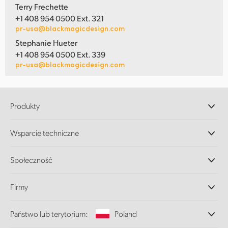
Terry Frechette
+1 408 954 0500 Ext. 321
pr-usa@blackmagicdesign.com
Stephanie Hueter
+1 408 954 0500 Ext. 339
pr-usa@blackmagicdesign.com
Produkty
Profesjonalne kamery
Wsparcie techniczne
DaVinci Resolve i oprogramowanie Fusion
Miksery produkcyjne ATEM
Dystrybutorzy
Społeczność
Ultimatte
Centrum wsparcia technicznego
Nagrywarki dyskowe
Skontaktuj się z nami
Splice Community
Firmy
Przechwytywanie i odtwarzanie
Skaner Cintel
Oddziały
Konwersja standardów
Państwo lub terytorium:
Poland
O nas
Konwertery nadawcze