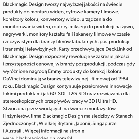
Blackmagic Design tworzy najwyższej jakości na świecie
produkty do montażu wideo, cyfrowe kamery filmowe,
korektory koloru, konwertory wideo, urządzenia do
monitorowania wideo, routery, miksery do produkcji na żywo,
nagrywarki, monitory kształtu fali i skanery filmowe w czasie
rzeczywistym dla branży filmów fabularnych, postprodukcji
i transmisji telewizyjnych. Karty przechwytujące DeckLink od
Blackmagic Design rozpoczęły rewolucję w zakresie jakości
i przystępności cenowej w branży postprodukcji, podczas gdy
wyróżnione nagrodą Emmy produkty do korekcji koloru
DaVinci dominują w branży telewizyjnej i filmowej od 1984
roku. Blackmagic Design kontynuuje przełomowe innowacje
takimi produktami jak 6G-SDI i 12G-SDI oraz rozwiązania dla
stereoskopicznych przepływów pracy w 3D i Ultra HD.
Stworzona przez wiodących na świecie montażystów
i inżynierów, firma Blackmagic Design ma siedziby w Stanach
Zjednoczonych, Wielkiej Brytanii, Japonii, Singapurze
i Australii. Więcej informacji na stronie
www.blackmagicdesign.com/pl