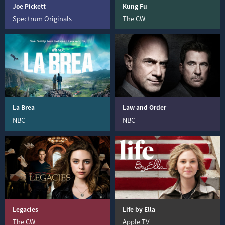
Joe Pickett
Kung Fu
Spectrum Originals
The CW
La Brea
Law and Order
NBC
NBC
Legacies
Life by Ella
The CW
Apple TV+