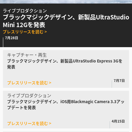
Finland
ライブプロダクション
ブラックマジックデザイン、
新製品UltraStudio
France
Mini 12Gを発表
プレスリリースを読む >
Germany
7月28日
Hong Kong SAR, China
キャプチャー・再生
India
ブラックマジックデザイン、
新製品UltraStudio
Express 3Gを
発表
Italy
7月7日
プレスリリースを読む >
Japan
ライブプロダクション
Korea
ブラックマジック
デザイン、iOS用Blackmagic
Camera 3.3アッ
プデートを発表
Mexico
4月15日
プレスリリースを読む >
Malaysia