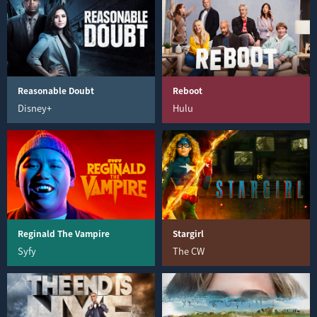
Reasonable Doubt
Reboot
Disney+
Hulu
Reginald The Vampire
Stargirl
Syfy
The CW