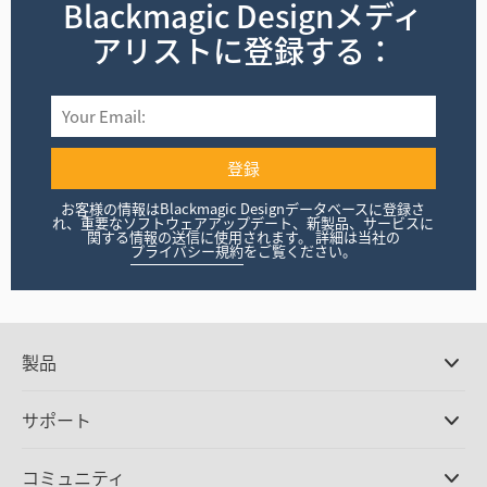
Blackmagic Design
メディ
アリストに登録する：
登録
お客様の情報はBlackmagic Designデータベースに登録さ
れ、重要なソフトウェアアップデート、新製品、サービスに
関する情報の送信に使用されます。 詳細は当社の
プライバシー規約
をご覧ください。
製品
プロ仕様カメラ
サポート
DaVinci Resolve/Fusion
ソフトウェア
取扱販社
コミュニティ
ATEMプロダクション
スイッチャー
サポートセンター