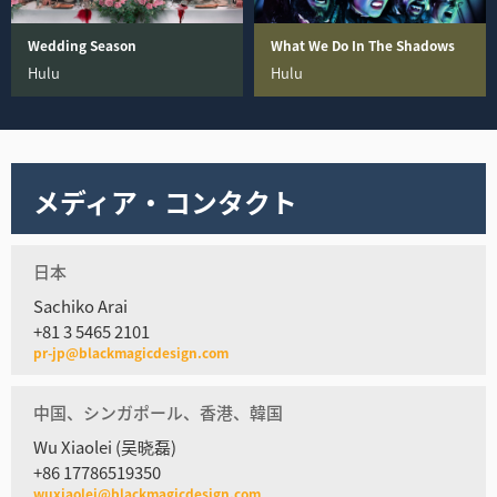
Wedding Season
What We Do In The Shadows
Hulu
Hulu
メディア・コンタクト
日本
Sachiko Arai
+81 3 5465 2101
pr-jp@blackmagicdesign.com
中国、シンガポール、香港、韓国
Wu Xiaolei (吴晓磊)
+86 17786519350
wuxiaolei@blackmagicdesign.com