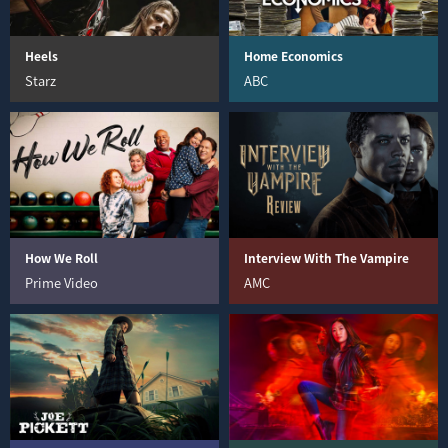
Heels
Home Economics
Starz
ABC
How We Roll
Interview With The Vampire
Prime Video
AMC