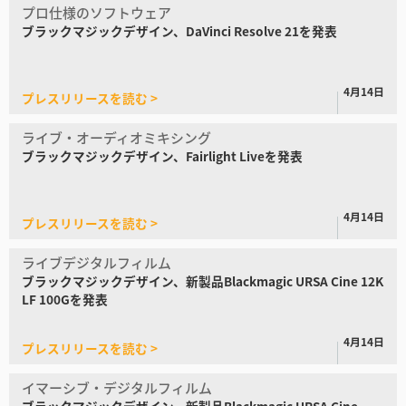
プロ仕様のソフトウェア
Netherlands
ブラックマジックデザイン、
DaVinci Resolve 21を発表
New Zealand
4月14日
Norway
プレスリリースを読む >
Poland
ライブ・オーディオミキシング
ブラックマジック
デザイン、
Fairlight Liveを発表
Portugal
Singapore
4月14日
プレスリリースを読む >
South Africa
ライブデジタルフィルム
ブラックマジックデザイン、新製品
Blackmagic URSA Cine 12K
Spain
LF 100Gを発表
Sweden
4月14日
プレスリリースを読む >
Chinese Taipei
イマーシブ・デジタルフィルム
ブラックマジック
デザイン、
新製品Blackmagic
URSA Cine