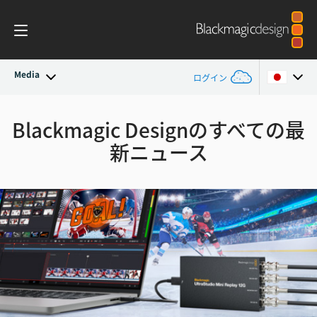
Media
ログイン
最新ニュース
Argentina
Blackmagic Designのすべての最
新ニュース
Australia
ニュースアーカイブ
Austria
プレスイメージ
Brazil
Canada
China
Denmark