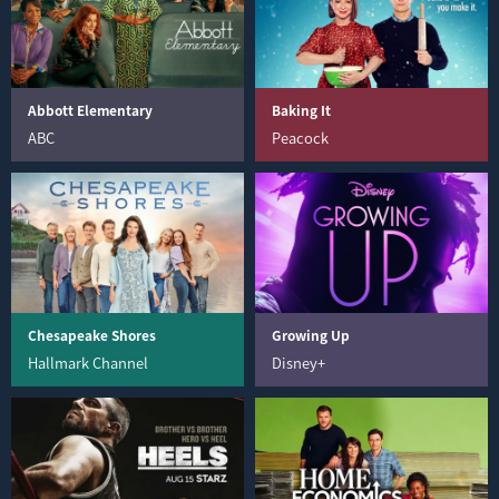
Abbott Elementary
Baking It
ABC
Peacock
Chesapeake Shores
Growing Up
Hallmark Channel
Disney+