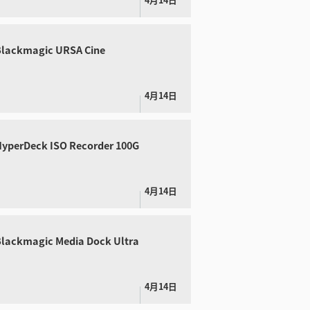
lackmagic URSA Cine
4月14日
yperDeck ISO Recorder 100G
4月14日
ackmagic Media Dock Ultra
4月14日