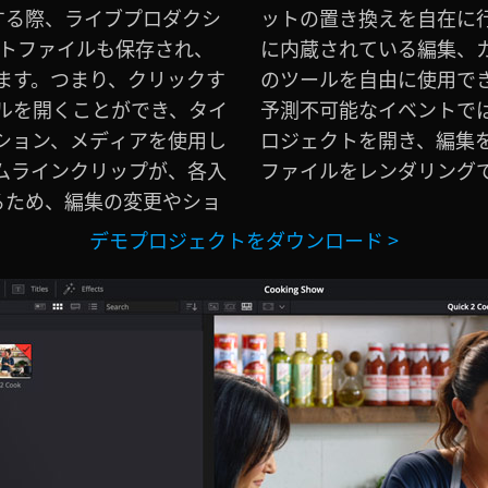
する際、ライブプロダクシ
DaVinci Resolve
ロジェクトファイルも保存され、
クション、VFXのすべて
ます。つまり、クリックす
ライブプロダクションは、
ルを開くことができ、タイ
ります！わずか数秒で、プ
ション、メディアを使用し
て、新しい完璧なマスター
ムラインクリップが、各入
ファイルをレンダリング
いるため、編集の変更やショ
デモプロジェクトをダウンロード >