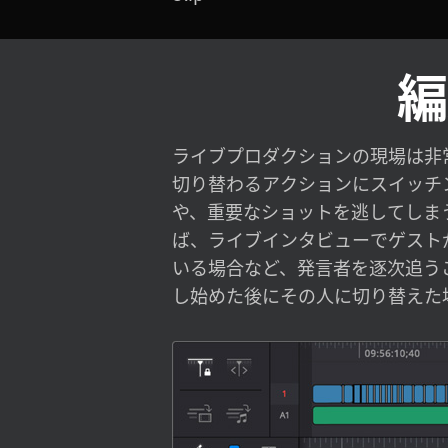
編
ライブプロダクションの現場は非
ールして簡単にタイミングを修正
切り替わるアクションにスイッチ
にロールすることで、発言者が話
や、重要なショットを逃してしま
その人に切り替えられます。これに
ば、ライブインタビューでゲスト
がはるかにスムーズになります。DaVinc
いる場合など、発言者を逐次追う
Keyboardでは、サーチダイ
し始めた後にその人に切り替えた