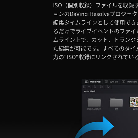
ISO（個別収録）ファイルを収録
ットの置き換えを自在に行えます。また、
ョンのDaVinci Resolveプ
に内蔵されている編集、カラーコレ
編集タイムラインとして使用でき
のツールを自由に使用できます。
るだけでライブイベントのファイ
予測不可能なイベントではなくな
ムライン上で、カット、トランジ
ロジェクトを開き、編集を調整し
た編集が可能です。すべてのタイ
力の"ISO"収録にリンクされて