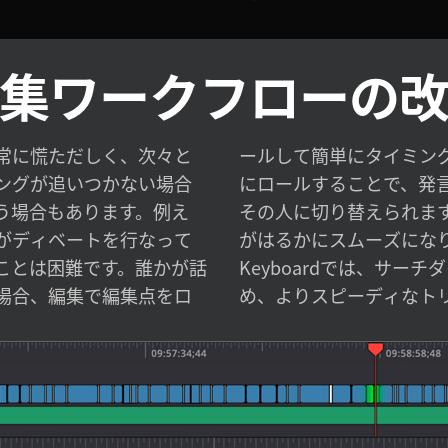
集ワークフローの
常に慌ただしく、次々と
できます。編集点を少し前
ングが追いつかない場合
し始める直前に、カメラを
う場合もあります。例え
より、ディベートの流れ
がディベートを行なって
i Resolve Editor
ことは困難です。誰かが話
ヤルを使ってトリムできるた
場合、編集で編集点をロ
め、よりスピーディなト