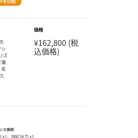
DFを印刷
価格
¥162,800
(税
次
クシ
込価格)
ゴリズ
ど優
。高
れた
ンス接続
 x1、BNC出力 x1