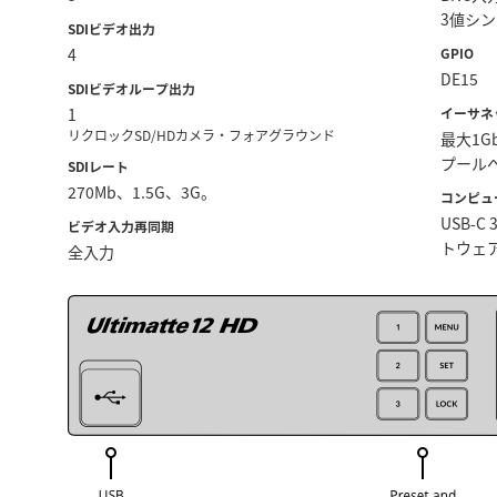
3値シ
SDIビデオ出力
4
GPIO
DE15
SDIビデオループ出力
1
イーサネ
リクロックSD/HDカメラ・フォアグラウンド
最大1
プール
SDIレート
270Mb、1.5G、3G。
コンピュ
USB-
ビデオ入力再同期
トウェ
全入力