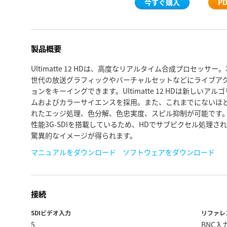
今すぐ購入
P
製品概要
Ultimatte 12 HDは、高度なリアルタイム合成プロセッサー。
世代の放送グラフィックやバーチャルセットなどにライブア
ョンをキーイングできます。Ultimatte 12 HDは新しいアル
ムおよびカラーサイエンスを採用。また、これまでにないほ
れたエッジ処理、色分解、色忠実度、スピル抑制が可能です
性能3G-SDIを搭載しているため、HDでサブピクセル処理さ
驚異的なイメージが得られます。
マニュアルをダウンロード
ソフトウェアをダウンロード
接続
SDIビデオ入力
リファレ
5
BNC入力