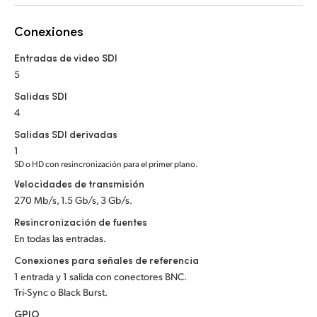
Netherlands
Conexiones
New Zealand
Entradas de video SDI
Norway
5
Poland
Salidas SDI
4
Portugal
Salidas SDI derivadas
1
Singapore
SD o HD con resincronización para el primer plano.
Velocidades de transmisión
South Africa
270 Mb/s, 1.5 Gb/s, 3 Gb/s.
España
Resincronización de fuentes
En todas las entradas.
Sweden
Conexiones para señales de referencia
Chinese Taipei
1 entrada y 1 salida con conectores BNC.
Tri-Sync o Black Burst.
Turkey
GPIO