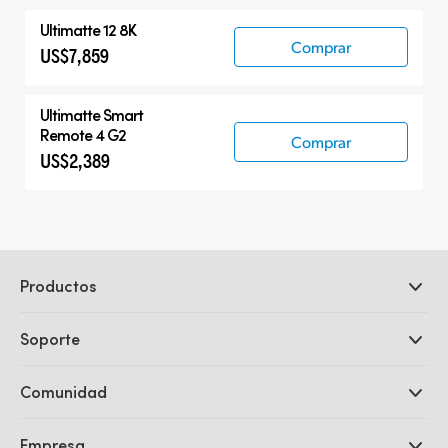
Ultimatte 12 8K
Comprar
US$7,859
Ultimatte Smart
Remote 4 G2
Comprar
US$2,389
Productos
Cámaras profesionales
Soporte
DaVinci Resolve y Fusion
Mezcladores ATEM
Distribuidores
Comunidad
Ultimatte
Centro de soporte técnico
Grabadores digitales
Contáctanos
Comunidad Splice
Empresa
Captura y reproducción