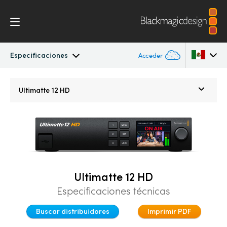
Especificaciones
Acceder
Ultimatte
Argentina
Ultimatte 12 HD
Australia
Galería
Austria
Especificaciones
Brazil
Canada
Ultimatte 12 HD
Especificaciones técnicas
China
Buscar distribuidores
Imprimir PDF
Denmark