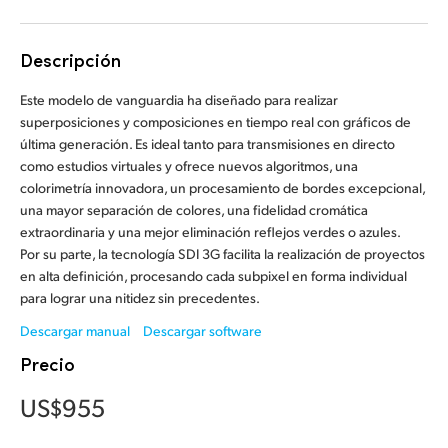
Finland
Descripción
France
Este modelo de vanguardia ha diseñado para realizar
Germany
superposiciones y composiciones en tiempo real con gráficos de
última generación. Es ideal tanto para transmisiones en directo
Hong Kong SAR, China
como estudios virtuales y ofrece nuevos algoritmos, una
colorimetría innovadora, un procesamiento de bordes excepcional,
India
una mayor separación de colores, una fidelidad cromática
extraordinaria y una mejor eliminación reflejos verdes o azules.
Italy
Por su parte, la tecnología SDI 3G facilita la realización de proyectos
en alta definición, procesando cada subpixel en forma individual
Japan
para lograr una nitidez sin precedentes.
Korea
Descargar manual
Descargar software
Precio
Mexico
US$955
Malaysia