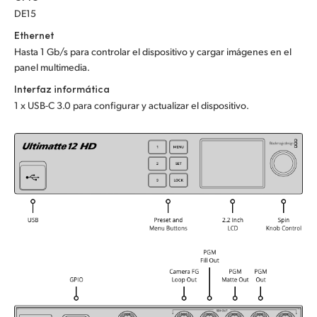
DE15
UAE
Ethernet
Ukraine
Hasta 1 Gb/s para controlar el dispositivo y cargar imágenes en el
panel multimedia.
United Kingdom
Interfaz informática
1 x USB-C 3.0 para configurar y actualizar el dispositivo.
United States