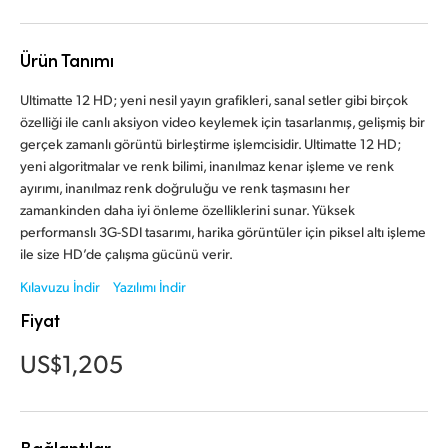
Finland
Ürün Tanımı
France
Ultimatte 12 HD; yeni nesil yayın grafikleri, sanal setler gibi birçok
Germany
özelliği ile canlı aksiyon video keylemek için tasarlanmış, gelişmiş bir
gerçek zamanlı görüntü birleştirme işlemcisidir. Ultimatte 12 HD;
Hong Kong SAR, China
yeni algoritmalar ve renk bilimi, inanılmaz kenar işleme ve renk
ayırımı, inanılmaz renk doğruluğu ve renk taşmasını her
India
zamankinden daha iyi önleme özelliklerini sunar. Yüksek
performanslı 3G-SDI tasarımı, harika görüntüler için piksel altı işleme
Italy
ile size HD’de çalışma gücünü verir.
Japan
Kılavuzu İndir
Yazılımı İndir
Fiyat
Korea
US$1,205
Mexico
Malaysia
Bağlantılar