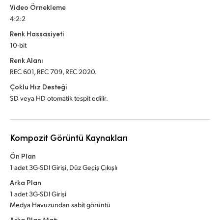
Video Örnekleme
4:2:2
Renk Hassasiyeti
10-bit
Renk Alanı
REC 601, REC 709, REC 2020.
Çoklu Hız Desteği
SD veya HD otomatik tespit edilir.
Kompozit Görüntü Kaynakları
Ön Plan
1 adet 3G-SDI Girişi, Düz Geçiş Çıkışlı
Arka Plan
1 adet 3G-SDI Girişi
Medya Havuzundan sabit görüntü
Arka Plan Matı