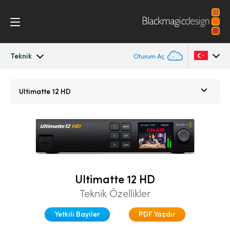
Teknik
Oturum Aç
Ultimatte
Argentina
Ultimatte 12 HD
Australia
Galeri
Austria
Teknik
Brazil
Canada
Ultimatte 12 HD
Teknik Özellikler
China
Yetkili Bayiler
PDF Yazdır
Denmark