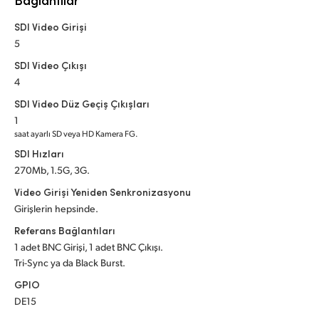
Netherlands
SDI Video Girişi
New Zealand
5
Norway
SDI Video Çıkışı
4
Poland
SDI Video Düz Geçiş Çıkışları
1
Portugal
saat ayarlı SD veya HD Kamera FG.
SDI Hızları
Singapore
270Mb, 1.5G, 3G.
South Africa
Video Girişi Yeniden Senkronizasyonu
Girişlerin hepsinde.
Spain
Referans Bağlantıları
Sweden
1 adet BNC Girişi, 1 adet BNC Çıkışı.
Tri-Sync ya da Black Burst.
Chinese Taipei
GPIO
DE15
Turkey