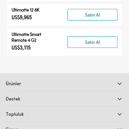
Ultimatte 12 8K
Satın Al
US$9,965
Ultimatte Smart
Remote 4 G2
Satın Al
US$3,115
Ürünler
Profesyonel Video Kameraları
Destek
DaVinci Resolve ve Fusion Yazılımı
ATEM Prodüksiyon Görüntü Mikserleri
Yetkili Bayiler
Topluluk
Ultimatte
Destek Merkezi
Disk Kaydediciler
Bize ulaşın
Splice Topluluğu
Kayıt ve Oynatım