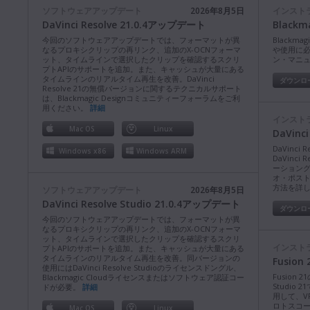
ソフトウェアアップデート
2026年8月5日
インスト
DaVinci Resolve 21.0.4アップデート
Blackm
今回のソフトウェアアップデートでは、フォーマットが異
Blackma
なるプロキシクリップの再リンク、追加のX-OCNフォーマ
や使用に
ット、タイムラインで選択したクリップを確認するスクリ
ン・マニ
プトAPIのサポートを追加。また、キャッシュが大量にある
タイムラインのリアルタイム再生を改善。DaVinci
ダウンロ
Resolve 21の無償バージョンに関するテクニカルサポート
は、Blackmagic Designコミュニティーフォーラムをご利
用ください。
詳細
インスト
Mac OS
Linux
DaVinc
DaVinc
Windows x86
Windows ARM
DaVinc
ーション
オ・ポス
方法を詳
ソフトウェアアップデート
2026年8月5日
DaVinci Resolve Studio 21.0.4アップデート
ダウンロ
今回のソフトウェアアップデートでは、フォーマットが異
なるプロキシクリップの再リンク、追加のX-OCNフォーマ
ット、タイムラインで選択したクリップを確認するスクリ
インスト
プトAPIのサポートを追加。また、キャッシュが大量にある
タイムラインのリアルタイム再生を改善。同バージョンの
Fusio
使用にはDaVinci Resolve Studioのライセンスドングル、
Fusion
Blackmagic Cloudライセンスまたはソフトウェア認証コー
Studio
ドが必要。
詳細
用して、V
ロトスコ
Mac OS
Linux