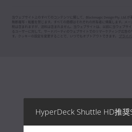
Mac OS
Linux
インスト
Black
Windows x86
Windows ARM
当ウェブサイト上のすべてのコンテンツに関して、Blackmagic Design Pty. Ltd
無断複写・転載を禁じます。すべての商標はそれぞれの所有者に帰属します。
メー
新製品のBl
税は含まれますが、送料は含まれません。当ウェブサイトは、以前に当ウェブサイ
必要な情
ュアル。
るユーザーに対して、サードパーティのウェブサイトでのリマーケティング広告の
ソフトウェアアップデート
2026年7月22日
す。クッキーの設定を変更することで、いつでもオプトアウトできます。
プライバ
DaVinci Resolve Studio 21.0.3アップデート
ダウンロ
今回のソフトウェアアップデートでは、リタイムの速度カ
ーブおよびフレームカーブに新しいイーズモードを追加し
たほか、インターレースメディアの処理、キーフレーム編
インフォ
集、マルチカムオーディオ、PSD読み込みを改善。さら
に、旧世代のIntelシステム向けのQuickSyncエンコードオ
Blackm
プションが復活し、Windows ARMではエンコードSDKプ
CFexp
ラグインのインストール先をカスタマイズ可能。同バージ
ョンの使用にはDaVinci Resolve Studioのライセンスドン
このインフォ
グル、Blackmagic Cloudライセンスまたはソフトウェア認
Cine 1
証コードが必要。
詳細
します。
Mac OS
Linux
詳細
Windows x86
Windows ARM
インフォ
Blackm
ソフトウェアアップデート
2026年7月22日
ード
Fusion Studio 21.0.3アップデート
このインフォ
今回のソフトウェアアップデートでは、ビューアオーバー
Cineとの