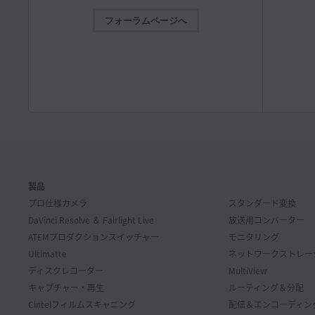
インスト
Blackmagic Camera 10.2.1
フォーラムページへ
ATEM 
今回のソフトウェアアップデートは、Blackmagic URSA
ATEM 
Broadcast G2におけるH.265およびH.264での収録・再生
について
機能などを改善。
詳細
アル。
Mac OS
Windows x86
ダウンロ
ソフトウェアアップデート
2026年7月28日
インスト
Desktop Video 16.2アップデート
ATEM 
今回のソフトウェアアップデートは、新製品UltraStudio
ATEM 
Mini Monitor 12G、UltraStudio Mini Recorder 12G、
ついての
UltraStudio Mini Replay 12Gのサポートを追加。
詳細
ル。
Mac OS
Windows x86
Linux
製品
ダウンロ
プロ仕様カメラ
スタンダード変換
ソフトウェアアップデート
2026年7月22日
DaVinci Resolve ＆
Fairlight Live
放送用コンバーター
インスト
DaVinci Resolve 21.0.3アップデート
ATEMプロダクション
スイッチャー
モニタリング
Fairli
今回のソフトウェアアップデートでは、リタイムの速度カ
Ultimatte
ネットワークストレー
このマニュア
ーブおよびフレームカーブに新しいイーズモードを追加し
ンターフ
たほか、インターレースメディアの処理、キーフレーム編
ディスクレコーダー
MultiView
プリケー
集、マルチカムオーディオ、PSD読み込みを改善。DaVinci
キャプチャー・再生
ルーティング＆分配
Resolve 21の無償バージョンに関するテクニカルサポート
は、Blackmagic Designコミュニティーフォーラムをご利
ダウンロ
Cintel
フィルムスキャニング
配信＆エンコーディン
用ください。
詳細