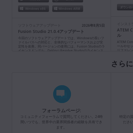
ダウンロ
Windows x86
Windows ARM
インスト
ソフトウェアアップデート
2026年8月5日
ATEM 
Fusion Studio 21.0.4アップデート
ル
今回のソフトウェアアップデートでは、Windowsの長いフ
ATEM Co
ァイルパスへの対応と、全体的なパフォーマンスおよび安
ールやセ
定性を改善。同バージョンの使用には、Fusion Studioのラ
リファレ
イセンスドングル、DaVinci Resolve Studioのライセンス
ル。
ドングル、または認証キーが必要。
詳細
さらに
ダウンロ
Mac OS
Linux
Windows x86
Windows ARM
インスト
ATEM 
ソフトウェアアップデート
2026年8月3日
アル
Blackmagic Converters 12.3 アップデート
ATEM Tele
4K8スイ
今回のソフトウェアアップデートは、新製品Blackmagic
各機能に
SDI Expander 8x12Gのサポートを追加。
詳細
フォーラムページ:
ンストラ
Mac OS
Windows x86
コミュニティフォーラムで質問してください。24時
特定の
ダウンロ
間いつでも、世界中の業界関係者の経験を共有でき
ださ
ます。
ソフトウェアアップデート
2026年7月31日