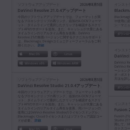
ソフトウェアアップデート
2026年8月5日
インスト
DaVinci Resolve 21.0.4アップデート
Blackm
今回のソフトウェアアップデートでは、フォーマットが異
Blackma
なるプロキシクリップの再リンク、追加のX-OCNフォーマ
や使用に
ット、タイムラインで選択したクリップを確認するスクリ
ン・マニ
プトAPIのサポートを追加。また、キャッシュが大量にある
タイムラインのリアルタイム再生を改善。DaVinci
ダウンロ
Resolve 21の無償バージョンに関するテクニカルサポート
は、Blackmagic Designコミュニティーフォーラムをご利
用ください。
詳細
インスト
Mac OS
Linux
DaVinc
DaVinc
Windows x86
Windows ARM
DaVinc
ーション
オ・ポス
方法を詳
ソフトウェアアップデート
2026年8月5日
DaVinci Resolve Studio 21.0.4アップデート
ダウンロ
今回のソフトウェアアップデートでは、フォーマットが異
なるプロキシクリップの再リンク、追加のX-OCNフォーマ
ット、タイムラインで選択したクリップを確認するスクリ
インスト
プトAPIのサポートを追加。また、キャッシュが大量にある
タイムラインのリアルタイム再生を改善。同バージョンの
Fusio
使用にはDaVinci Resolve Studioのライセンスドングル、
Fusion
Blackmagic Cloudライセンスまたはソフトウェア認証コー
Studio
ドが必要。
詳細
用して、V
ロトスコ
Mac OS
Linux