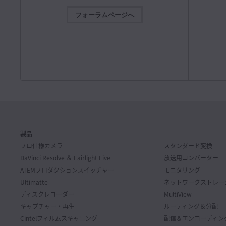
インスト
Blackmagic Camera 10.2.1
フォーラムページへ
ATEM 
今回のソフトウェアアップデートは、Blackmagic URSA
ATEM 
Broadcast G2におけるH.265およびH.264での収録・再生
について
機能などを改善。
詳細
アル。
Mac OS
Windows x86
ダウンロ
ソフトウェアアップデート
2026年7月28日
インスト
Desktop Video 16.2アップデート
ATEM 
今回のソフトウェアアップデートは、新製品UltraStudio
ATEM 
Mini Monitor 12G、UltraStudio Mini Recorder 12G、
ついての
UltraStudio Mini Replay 12Gのサポートを追加。
詳細
ル。
Mac OS
Windows x86
Linux
製品
ダウンロ
プロ仕様カメラ
スタンダード変換
ソフトウェアアップデート
2026年7月22日
DaVinci Resolve ＆
Fairlight Live
放送用コンバーター
インスト
DaVinci Resolve 21.0.3アップデート
ATEMプロダクション
スイッチャー
モニタリング
Fairli
今回のソフトウェアアップデートでは、リタイムの速度カ
Ultimatte
ネットワークストレー
このマニュア
ーブおよびフレームカーブに新しいイーズモードを追加し
ンターフ
たほか、インターレースメディアの処理、キーフレーム編
ディスクレコーダー
MultiView
プリケー
集、マルチカムオーディオ、PSD読み込みを改善。DaVinci
キャプチャー・再生
ルーティング＆分配
Resolve 21の無償バージョンに関するテクニカルサポート
は、Blackmagic Designコミュニティーフォーラムをご利
ダウンロ
Cintel
フィルムスキャニング
配信＆エンコーディン
用ください。
詳細