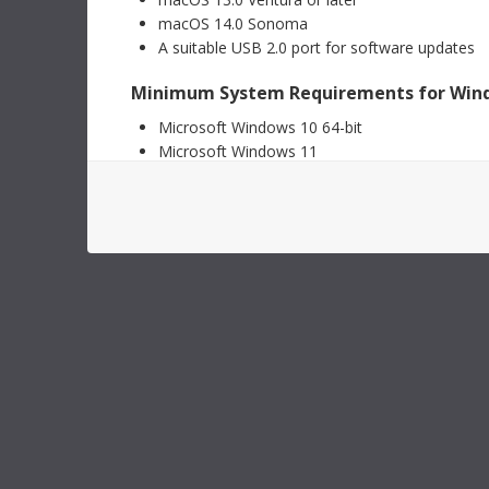
このインス
トロールおよびソフトウェアインターフェースのアップデ
Camer
macOS 14.0 Sonoma
ートが可能。
情報がす
A suitable USB 2.0 port for software updates
Mac OS
Windows x86
ダウンロ
Minimum System Requirements for Win
ソフトウェアアップデート
2026年7月9日
Microsoft Windows 10 64-bit
インフォ
Fairlight Live 1.0
Microsoft Windows 11
NAB 2
今回のソフトウェアアップデートは、放送およびライブイ
A suitable USB 2.0 port for software updates
Fairlight
ベント用に開発された新しいオーディオミキサーである、
Resolve 
Fairlight Liveの正式版をインストール。同ソフトウェア
Blackmagi
は、数千の入力チャンネル、内蔵エフェクト、キュープレ
Installing Converter Utility Software
12K LF 1
ーヤー、トークバックバス、スナップショットなどをサポ
Blackmagi
ート。
詳細
This installer contains the Converter Utility soft
ンバータ
を動画で
computer's USB port.
Mac OS
Windows x86
On Windows
Windows ARM
インフォ
Simply follow the wizard that appears when Wind
DeckLi
ール
ソフトウェアアップデート
2026年7月8日
The Blackmagic Converter Utility Install
このインフォ
Desktop Video 16.1アップデート
の使用に推
Blackmagic Converter Utility
今回のソフトウェアアップデートは、新製品UltraStudio
ルを紹介
Express Monitor 3GおよびUltraStudio Express
Recorder 3Gのサポートを追加。
詳細
Additional Information
詳細
Mac OS
Windows x86
Linux