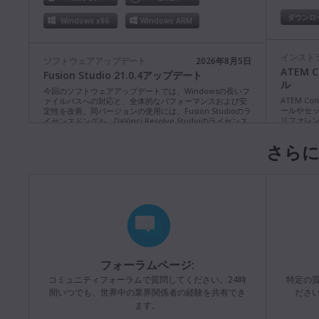
ダウンロ
Windows x86
Windows ARM
インスト
ソフトウェアアップデート
2026年8月5日
ATEM 
Fusion Studio 21.0.4アップデート
ル
今回のソフトウェアアップデートでは、Windowsの長いフ
ATEM Co
ァイルパスへの対応と、全体的なパフォーマンスおよび安
ールやセ
定性を改善。同バージョンの使用には、Fusion Studioのラ
リファレ
イセンスドングル、DaVinci Resolve Studioのライセンス
ル。
ドングル、または認証キーが必要。
詳細
さらに
ダウンロ
Mac OS
Linux
Windows x86
Windows ARM
インスト
ATEM 
ソフトウェアアップデート
2026年8月3日
アル
Blackmagic Converters 12.3 アップデート
ATEM Tele
4K8スイ
今回のソフトウェアアップデートは、新製品Blackmagic
各機能に
SDI Expander 8x12Gのサポートを追加。
詳細
フォーラムページ:
ンストラ
Mac OS
Windows x86
コミュニティフォーラムで質問してください。24時
特定の
ダウンロ
間いつでも、世界中の業界関係者の経験を共有でき
ださ
ます。
ソフトウェアアップデート
2026年7月31日