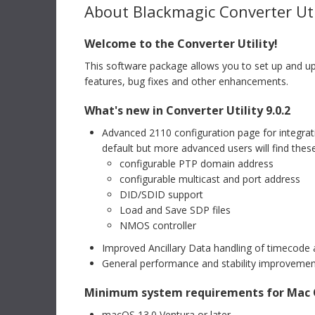
レイ、drfxアセット処理、Krokodoveツールコントロール
す。
About Blackmagic Converter Uti
を改善。同バージョンの使用には、Fusion Studioのライセ
ンスドングル、DaVinci Resolve Studioのライセンスドン
詳細
グル、または認証キーが必要。
詳細
Welcome to the Converter Utility!
Mac OS
Linux
This software package allows you to set up and up
インフォ
Windows x86
Windows ARM
Blackm
features, bug fixes and other enhancements.
ド
このインフォ
What's new in Converter Utility 9.0.2
ソフトウェアアップデート
2026年7月9日
12Kとの
す。
ATEMスイッチャー10.3 アップデート
Advanced 2110 configuration page for integrati
今回のソフトウェアアップデートでは、Fairlight Liveと使
default but more advanced users will find these
詳細
用するUSBデジタルオーディオ出力のサポートをATEM
configurable PTP domain address
Mini Pro、ATEM Mini Extreme、ATEM SDI Extreme
ISO、ATEM Television Studio、ATEM Constellation 4K
configurable multicast and port address
を含む、ATEMスイッチャーの対応機種に追加。さらに、
サポート
DID/SDID support
Blackmagic Cloud Stream Routerのサポートを、ATEM
DaVin
Television Studio、ATEM Mini Pro、ATEM Mini
Load and Save SDP files
Extreme、ATEM SDI Extremeに追加。
詳細
DaVinc
NMOS controller
新機能ガ
Mac OS
Windows x86
Improved Ancillary Data handling of timecode 
ダウンロ
General performance and stability improveme
デベロッパーSDK
2026年7月9日
ATEM Switchers 10.3 SDK
インスト
Minimum system requirements for Mac
Blackm
同SDKは、ATEM 10.3 用のデベロッパーサポートを提供。
macOS 13.0 Ventura or later
ATEMプロダクションスイッチャー用のハードウェアコン