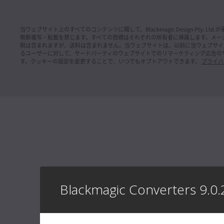
Mac OS
Linux
インスト
Black
Windows x86
Windows ARM
当ウェブサイト上のすべてのコンテンツに関して、Blackmagic Design Pty. Ltd
無断複写・転載を禁じます。すべての商標はそれぞれの所有者に帰属します。
メー
新製品のBl
税は含まれますが、送料は含まれません。当ウェブサイトは、以前に当ウェブサイ
必要な情
ュアル。
るユーザーに対して、サードパーティのウェブサイトでのリマーケティング広告の
ソフトウェアアップデート
2026年7月22日
す。クッキーの設定を変更することで、いつでもオプトアウトできます。
プライバ
DaVinci Resolve Studio 21.0.3アップデート
ダウンロ
今回のソフトウェアアップデートでは、リタイムの速度カ
ーブおよびフレームカーブに新しいイーズモードを追加し
たほか、インターレースメディアの処理、キーフレーム編
インフォ
集、マルチカムオーディオ、PSD読み込みを改善。さら
に、旧世代のIntelシステム向けのQuickSyncエンコードオ
Blackm
プションが復活し、Windows ARMではエンコードSDKプ
CFexp
ラグインのインストール先をカスタマイズ可能。同バージ
ョンの使用にはDaVinci Resolve Studioのライセンスドン
このインフォ
グル、Blackmagic Cloudライセンスまたはソフトウェア認
Cine 1
証コードが必要。
詳細
します。
Mac OS
Linux
詳細
Windows x86
Windows ARM
インフォ
Blackmagic Converters 9.0.
Blackm
ソフトウェアアップデート
2026年7月22日
ード
Fusion Studio 21.0.3アップデート
このインフォ
今回のソフトウェアアップデートでは、ビューアオーバー
Cineとの