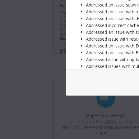
Addressed an issue scanni
DaVinci Resolve Studio 21.0.4アッ
Addressed an issue with re
今回のソフトウェアアップデートでは、フォーマッ
なるプロキシクリップの再リンク、追加のX-OCN
Addressed an issue with d
ット、タイムラインで選択したクリップを確認する
Addressed incorrect cache
プトAPIのサポートを追加。また、キャッシュが大
タイムラインのリアルタイム再生を改善。同バージ
Addressed an issue with s
使用にはDaVinci Resolve Studioのライセンス
Addressed issue with retai
Blackmagic Cloudライセンスまたはソフトウェ
ドが必要。
詳細
Addressed an issue with EQ 
Addressed an issue with B-
Mac OS
Linux
Addressed issue with updati
Windows x86
Windows ARM
Addressed issues with mult
Addressed an issue with p
Addressed an issue export
ソフトウェアアップデート
2026
Fusion Studio 21.0.4アップデート
Addressed an issue with m
今回のソフトウェアアップデートでは、Windows
Addressed an issue with t
ァイルパスへの対応と、全体的なパフォーマンスお
Addressed an issue with gl
定性を改善。同バージョンの使用には、Fusion Stu
イセンスドングル、DaVinci Resolve Studioの
Addressed issues using p
ドングル、または認証キーが必要。
詳細
Addressed an issue with 
フォーラムページ:
Mac OS
Linux
Addressed issues with posi
コミュニティフォーラムで質問してください。
Addressed slow performa
間いつでも、世界中の業界関係者の経験を共
Windows x86
Windows ARM
ます。
Support for latest RED SD