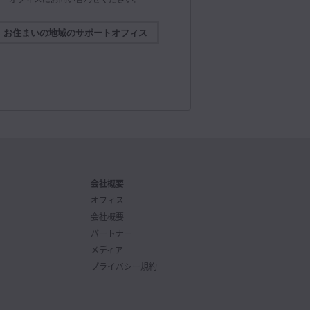
lackmagic Camera 3.4、リリース！Apple Watch
なる機能に対応。保存されたカメラリストのロード
リモートカメラマネージャー、Blackmagic
ra REST APIのサポートを追加。今すぐダウンロード
お住まいの地域のサポートオフィス
//bmd.link/jp/Kz3Mwj
Blackmagic Design
2026年7月15日
@BMD_NewsJP
id用Blackmagic Camera 3.4！オーディオ付きの4K
出力、WearOSカメラコントロール、REST APIリモ
トロール、収録の一時停止、Blackmagic Focus
ndおよびZoom Demandのサポート、プロキシクリ
ネージャー機能などに対応。今すぐダウンロード
//bmd.link/jp/3YpFVX
会社概要
オフィス
Blackmagic Design
2026年7月8日
会社概要
@BMD_NewsJP
パートナー
スイッチャー10.3アップデート！Fairlight Liveと使
メディア
USBデジタルオーディオ出力のサポートをATEMス
ーの対応機種に追加。Blackmagic Cloud Stream
プライバシー規約
terにも対応！今すぐダウンロード
//bmd.link/jp/xNTqib