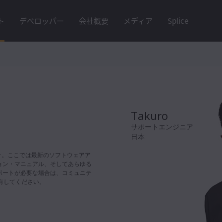
ト
デベロッパー
会社概要
メディア
Splice
Takuro
サポートエンジニア
。
日本
ようこそ。ここでは最新のソフトウェアア
ョン・マニュアル、そしてあらゆる
ポートが必要な場合は、コミュニテ
有してください。