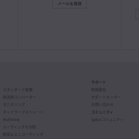
iOS用B
correct resolution display for Sony Raw clips.
メールを送信
アル
でさら
年8月3日
ng some MXF files to Windows network storage.
が可能な
ATEM Television Studio HD8とATEM Television Studio
デート
Came
easyDCP composition name generator.
4K8スイッチャーのインストールやセットアップの方法、
https:
各機能についての説明、操作リファレンスなどを含む、イ
gic
 of media managed audio and video clips.
ンストラクション・マニュアル。
otating a power window with the advanced panel.
Mac OS & Windows
ダウンロード
n some systems using different locales.
th old Intel graphics drivers on Windows.
tability improvements.
インストラクション・マニュアル
2026年7月9日
7月31日
Andro
HDMI
ATEM Miniマニュアル
ートコン
ements for Mac OS
ATEM Miniのインストールやセットアップの方法、各機能
RSA
Dema
についての説明が記載されたインストラクション・マニュ
録・再生
ップマ
アル。
https:
16 GB when using Fusion
サポート
Mac OS & Windows
ダウンロード
 Video version 12.0 or later
スタンダード変換
取扱販社
e GPU with at least 2GB of VRAM.
放送用コンバーター
サポートセンター
 or OpenCL 1.2.
インストラクション・マニュアル
2026年7月9日
7月28日
モニタリング
お問い合わせ
ATEM SDIマニュアル
ATEM
ネットワークストレージ
コミュニティ
ements for Windows
用する
ATEM SDIのインストールやセットアップの方法、各機能に
dio
イッチャ
ついての説明が記載されたインストラクション・マニュア
 12G、
MultiView
Spliceコミュニティ
Rou
ate.
ル。
詳細
https:
ルーティング＆分配
 32 GB when using Fusion
Mac OS & Windows
ダウンロード
配信＆エンコーディング
 Video 10.4.1 or later