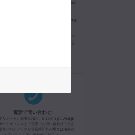
ちら www.blackmagicdesign.com/jp/support
Blackmagic Design
2026年7月27日
@BMD_NewsJP
Studio Mini 12Gシリーズ、登場！Thunderbolt™ 4
した極めてポータブルなキャプチャー・再生ソリュ
。3機種を展開しており、HDMIおよび10-bitのフ
キー再生用のデュアル12G-SDIを搭載！詳細はこち
://bmd.link/jp/tmV4W7
Blackmagic Design
2026年7月21日
@BMD_NewsJP
nci Resolve 21.0.3アップデート！リタイムの速度カ
よびフレームカーブに新しいイーズモードを追加、
ーレースメディアの処理を改善、旧世代のIntelシス
けのQuickSyncエンコードオプションが復活。今す
ード https://bmd.link/jp/77T9rf
電話で問い合わせ:
サポートが必要な場合、Blackmagic Design
Blackmagic Design
2026年7月21日
ポートオフィスまで電話でお問い合わせくださ
@BMD_NewsJP
最寄りのオフィスが営業時間外の場合は海外の
オフィスにお問い合わせください。