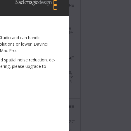
Blackmagic Design
今日
@BMD_NewsJP
magic Camera 10.2.2アップデート！Blackmagic
ma Camera 6Kに、位相差オートフォーカスと
kmagic Cloud配信ルーティングを追加。また、最長
間のプリロール機能に対応したため、予期せぬ瞬間を
とはなくなりました。今すぐダウンロード
 Studio and can handle
//bmd.link/jp/LsR9Yb
olutions or lower. DaVinci
 Mac Pro.
Blackmagic Design
2026年8月4日
d spatial noise reduction, de-
@BMD_NewsJP
dering, please upgrade to
nci Resolve 21.0.4アップデート！フォーマットが異
ロキシクリップの再リンク、追加のX-OCNフォーマ
タイムラインで選択したクリップを確認するスクリ
PIのサポートを追加。今すぐダウンロード
//bmd.link/jp/xddFzx
Blackmagic Design
2026年7月30日
@BMD_NewsJP
kmagic Camera 10.2.1。今回のソフトウェアアップデ
lackmagic URSA Broadcast G2における
5/H.264での収録および再生機能などを改善。ダウン