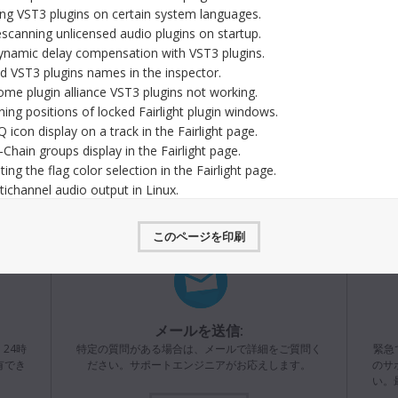
ロードはこ
Mac OS, Windows & Linux
ダウンロード
ng VST3 plugins on certain system languages.
プデート
scanning unlicensed audio plugins on startup.
トが異
フォーマ
ynamic delay compensation with VST3 plugins.
インストラクション・マニュアル
2026年7月10日
スクリ
d VST3 plugins names in the inspector.
量にある
Fusion 21ユーザーマニュアル
ョンの
ome plugin alliance VST3 plugins not working.
Fusion 21のインストラクション・マニュアル。Fusion
ドングル、
Ultra
Studio 21で2D/3Dエレメント、ライト、パーティクルを使
ning positions of locked Fairlight plugin windows.
ア認証コー
を搭載
用して、VFX、アニメーション、ペイント、キーイング、
icon display on a track in the Fairlight page.
ーション
ロトスコーピング、合成を作成する方法を記載。
ィル＆
Chain groups display in the Fairlight page.
ら http
Mac OS, Windows & Linux
ダウンロード
ng the flag color selection in the Fairlight page.
さらにサポートが必要ですか?
ichannel audio output in Linux.
roject save after importing a Dolby Atmos master.
インストラクション・マニュアル
2026年7月9日
ing to Pro Tools with handles.
年8月5日
ATEM Constellationスイッチャーマニュア
このページを印刷
ル
oving a power window after pasting attributes.
DaVi
ATEM Constellation HD、4K、8Kスイッチャーのインスト
の長いフ
ーブお
he 3D keyer when compositing multiple layers.
ールやセットアップの方法、各機能についての説明、操作
よび安
インタ
ow in the Resolve FX halation plugin.
リファレンスなどを含む、インストラクション・マニュア
dioのラ
テム向
ル。
ライセンス
ぐダウンロ
ower windows with Resolve FX face refinement.
Canon cinema gamut in RCM.
メールを送信:
Mac OS & Windows
ダウンロード
tioning text for some Fusion titles.
24時
特定の質問がある場合は、メールで詳細をご質問く
緊急で
nce issues on some OpenCL Windows systems.
有でき
ださい。サポートエンジニアがお応えします。
のサ
インストラクション・マニュアル
2026年7月9日
い。
K.
ATEM Television Studioスイッチャーマニュ