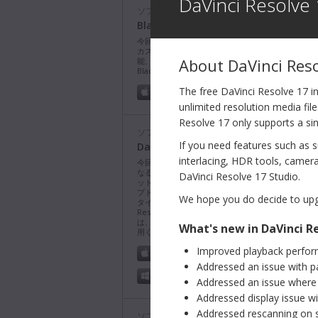
DaVinci Resolve 
ソフトウェアアップデート
Blackmagic Camera 10.2.2
今回のソフトウェアアップデートは、位相差オート
カス、Blackmagic Cloud配信ルーティング、プ
About DaVinci Res
能、4チャンネルのオーディオ収録のサポートを
Blackmagic Cinema Camera 6Kに追加。
詳細
The free DaVinci Resolve 17 in
Mac OS
Windows x86
unlimited resolution media fil
Resolve 17 only supports a s
ソフトウェアアップデート
2026
If you need features such as s
DaVinci Resolve 21.0.4アップデート
interlacing, HDR tools, camer
今回のソフトウェアアップデートでは、フォーマッ
なるプロキシクリップの再リンク、追加のX-OCN
DaVinci Resolve 17 Studio.
ット、タイムラインで選択したクリップを確認する
プトAPIのサポートを追加。また、キャッシュが大
We hope you do decide to upg
タイムラインのリアルタイム再生を改善。DaVinci
Resolve 21の無償バージョンに関するテクニカル
は、Blackmagic Designコミュニティーフォーラ
What's new in DaVinci Re
用ください。
詳細
Improved playback performa
Mac OS
Linux
Addressed an issue with p
Windows x86
Windows ARM
Addressed an issue where
Addressed display issue wit
Addressed rescanning on s
ソフトウェアアップデート
2026