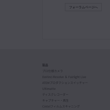
Addressed an issue with in
ソフトウェアアップデート
2026
Addressed issues renderi
フォーラムページへ
Blackmagic Converters 12.3 アップ
Addressed an issue with 
今回のソフトウェアアップデートは、新製品Blackma
Addressed issue with sync
SDI Expander 8x12Gのサポートを追加。
詳細
Addressed a crash when r
Mac OS
Windows x86
Addressed startup crash o
Addressed startup crash wi
General performance and s
ソフトウェアアップデート
2026年
Blackmagic Camera 10.2.1
Minimum system requir
今回のソフトウェアアップデートは、Blackmagic U
Broadcast G2におけるH.265およびH.264での収
macOS 10.15 Catalina
機能などを改善。
詳細
8 GB of system memory. 
製品
Mac OS
Windows x86
Blackmagic Design Desktop
プロ仕様カメラ
Integrated GPU or discret
DaVinci Resolve ＆
Fairlight Live
GPU which supports Metal
ソフトウェアアップデート
2026年
ATEMプロダクション
スイッチャー
Desktop Video 16.2アップデート
Ultimatte
Minimum system requir
今回のソフトウェアアップデートは、新製品UltraStu
Mini Monitor 12G、UltraStudio Mini Recorder
ディスクレコーダー
Windows 10 Creators Upd
UltraStudio Mini Replay 12Gのサポートを追加。
キャプチャー・再生
16 GB of system memory.
Mac OS
Windows x86
Linux
Cintel
フィルムスキャニング
Blackmagic Design Desktop