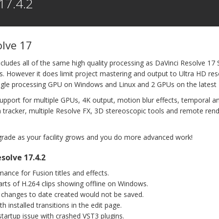
17.4.2
今日
インストラクション・マニュアル
今日
Blackmagic Cinema Camera 6Kマニュアル
フォー
新製品のBlackmagic Cinema Camera 6Kのセットアップ
Black
リロール機
や使用に必要な情報がすべて記載されたインストラクショ
Cine
olve 17
ン・マニュアル。
Blac
10分
Mac OS, Windows & Linux
ダウンロード
逃すこ
cludes all of the same high quality processing as DaVinci Resolve 17
https:
es. However it does limit project mastering and output to Ultra HD res
ingle processing GPU on Windows and Linux and 2 GPUs on the latest
インストラクション・マニュアル
2026年8月3日
年8月5日
Blackmagic 2110 IP Converterマニュアル
upport for multiple GPUs, 4K output, motion blur effects, temporal an
Blackmagic 2110 IP Converterの全モデルのセットアップ
a tracker, multiple Resolve FX, 3D stereoscopic tools and remote ren
トが異
や使用に必要な情報がすべて記載されたインストラクショ
フォーマ
ン・マニュアル。
DaVi
スクリ
なるプ
量にある
Mac OS, Windows & Linux
ダウンロード
ット、
rade as your facility grows and you do more advanced work!
プトA
サポート
https:
ムをご利
solve 17.4.2
インストラクション・マニュアル
2026年7月10日
DaVinci Resolve 21マニュアル
nce for Fusion titles and effects.
DaVinci Resolve 21のリファレンス・マニュアルは、
arts of H.264 clips showing offline on Windows.
DaVinci Resolveでの編集、カラーコレクション、VFX、モ
 changes to date created would not be saved.
ーショングラフィックス、スチル写真の編集、オーディ
オ・ポストプロダクション、フィニッシングの手順や操作
Blac
h installed transitions in the edit page.
方法を詳しく説明。
ートは、B
tartup issue with crashed VST3 plugins.
H.26
年8月5日