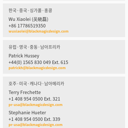
한국·중국·싱가폴·홍콩
Wu Xiaolei (吴晓磊)
+86 17786519350
wuxiaolei@blackmagicdesign.com
유럽·영국·중동·남아프리카
Patrick Hussey
+44(0) 1565 830 049 Ext. 615
patrickh@blackmagicdesign.com
호주·미국·캐나다·남아메리카
Terry Frechette
+1 408 954 0500 Ext. 321
pr-usa@blackmagicdesign.com
Stephanie Hueter
+1 408 954 0500 Ext. 339
pr-usa@blackmagicdesign.com