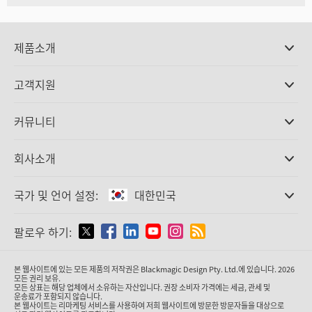
제품소개
전문가용 카메라
고객지원
DaVinci Resolve와 Fusion 소프트웨어
ATEM 제작 스위처
판매처
커뮤니티
Ultimatte
고객지원 센터
디스크 레코더
문의하기
Splice Community
회사소개
캡쳐 및 재생
Cintel 필름 스캐닝
사무실
표준 변환
국가 및 언어 설정:
대한민국
회사 소개
방송용 컨버터
제휴 업체
모니터링
국가 및 언어를 설정하세요
팔로우 하기:
미디어
네트워크 스토리지
MultiView
Argentina
본 웹사이트에 있는 모든 제품의 저작권은 Blackmagic Design Pty. Ltd.에 있습니다. 2026
라우팅 및 분배
모든 권리 보유.
모든 상표는 해당 업체에서 소유하는 자산입니다. 권장 소비자 가격에는 세금, 관세 및
스트리밍·인코딩
Australia
운송료가 포함되지 않습니다.
본 웹사이트는 리마케팅 서비스를 사용하여 저희 웹사이트에 방문한 방문자들을 대상으로