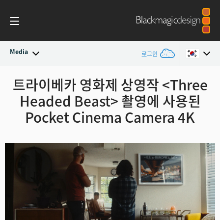
Media
로그인
최신 소식
트라이베카 영화제 상영작
<Three
Argentina
Headed Beast> 촬영에
사용된
Australia
뉴스 아카이브
Pocket Cinema Camera 4K
Austria
보도 이미지
Brazil
Canada
China
Denmark