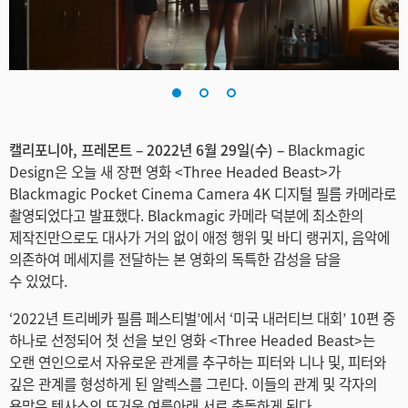
Finland
France
Germany
Hong Kong SAR, China
캘리포니아, 프레몬트 – 2022년 6월 29일(수) –
Blackmagic
Design은 오늘 새 장편 영화 <Three Headed Beast>가
India
Blackmagic Pocket Cinema Camera 4K 디지털 필름 카메라로
촬영되었다고 발표했다. Blackmagic 카메라 덕분에 최소한의
Italy
제작진만으로도 대사가 거의 없이 애정 행위 및 바디 랭귀지, 음악에
의존하여 메세지를 전달하는 본 영화의 독특한 감성을 담을
Japan
수 있었다.
Korea
‘2022년 트리베카 필름 페스티벌’에서 ‘미국 내러티브 대회’ 10편 중
하나로 선정되어 첫 선을 보인 영화 <Three Headed Beast>는
Mexico
오랜 연인으로서 자유로운 관계를 추구하는 피터와 니나 및, 피터와
Malaysia
깊은 관계를 형성하게 된 알렉스를 그린다. 이들의 관계 및 각자의
욕망은 텍사스의 뜨거운 여름아래 서로 충돌하게 된다.