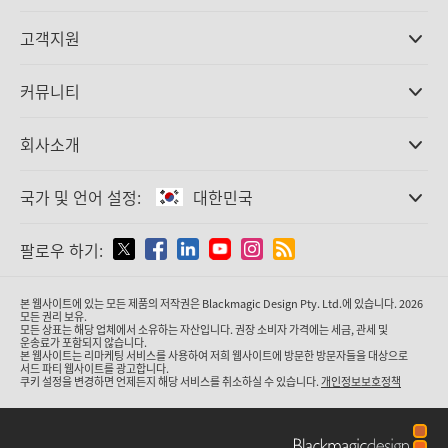
전문가용 카메라
고객지원
DaVinci Resolve와 Fusion 소프트웨어
ATEM 제작 스위처
판매처
커뮤니티
Ultimatte
고객지원 센터
디스크 레코더
문의하기
Splice Community
회사소개
캡쳐 및 재생
Cintel 필름 스캐닝
사무실
표준 변환
국가 및 언어 설정:
대한민국
회사 소개
방송용 컨버터
제휴 업체
모니터링
국가 및 언어를 설정하세요
팔로우 하기:
미디어
네트워크 스토리지
MultiView
Argentina
본 웹사이트에 있는 모든 제품의 저작권은 Blackmagic Design Pty. Ltd.에 있습니다. 2026
라우팅 및 분배
모든 권리 보유.
모든 상표는 해당 업체에서 소유하는 자산입니다. 권장 소비자 가격에는 세금, 관세 및
스트리밍·인코딩
Australia
운송료가 포함되지 않습니다.
본 웹사이트는 리마케팅 서비스를 사용하여 저희 웹사이트에 방문한 방문자들을 대상으로
서드 파티 웹사이트를 광고합니다.
쿠키 설정을 변경하면 언제든지 해당 서비스를 취소하실 수 있습니다.
개인정보보호정책
Austria
Brazil