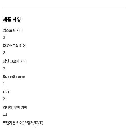
제품 사양
업스트림 키어
8
다운스트림 키어
2
첨단 크로마 키어
8
SuperSource
1
DVE
2
리니어/루마 키어
11
트랜지션 키어(스팅거/DVE)