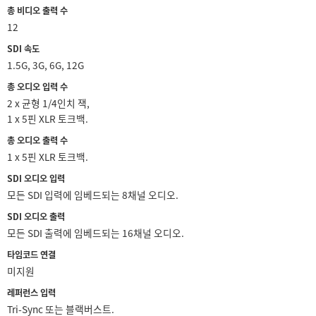
Netherlands
총 비디오 출력 수
12
New Zealand
SDI 속도
Norway
1.5G, 3G, 6G, 12G
총 오디오 입력 수
Poland
2 x 균형 1/4인치 잭,
1 x 5핀 XLR 토크백.
Portugal
총 오디오 출력 수
Singapore
1 x 5핀 XLR 토크백.
SDI 오디오 입력
South Africa
모든 SDI 입력에 임베드되는 8채널 오디오.
Spain
SDI 오디오 출력
모든 SDI 출력에 임베드되는 16채널 오디오.
Sweden
타임코드 연결
미지원
Chinese Taipei
레퍼런스 입력
Turkey
Tri-Sync 또는 블랙버스트.