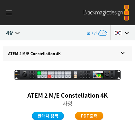
사양
로그인
ATEM Constellation
Argentina
ATEM 2 M/E
Constellation 4K
Australia
디자인
Austria
기능
Brazil
ATEM 2 M/E Constellation 4K
소프트웨어 컨트롤
사양
Canada
Advanced Panel
China
판매처 검색
PDF 출력
Denmark
Camera Control