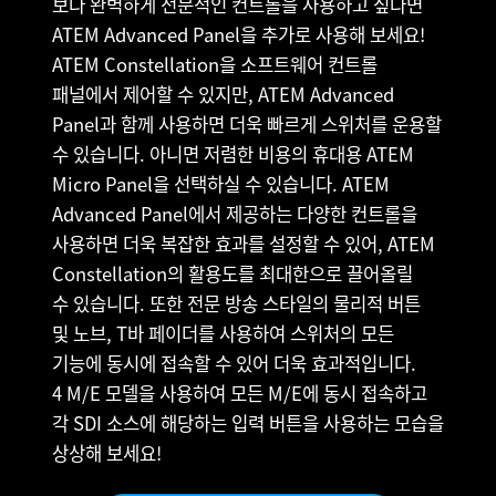
보다 완벽하게 전문적인 컨트롤을 사용하고 싶다면
Finland
ATEM Advanced Panel을 추가로 사용해 보세요!
사양
ATEM Constellation을 소프트웨어 컨트롤
France
패널에서 제어할 수 있지만, ATEM Advanced
Germany
Panel과 함께 사용하면 더욱 빠르게 스위처를 운용할
수 있습니다. 아니면 저렴한 비용의 휴대용 ATEM
Hong Kong SAR, China
Micro Panel을 선택하실 수 있습니다. ATEM
Advanced Panel에서 제공하는 다양한 컨트롤을
India
사용하면 더욱 복잡한 효과를 설정할 수 있어, ATEM
Italy
Constellation의 활용도를 최대한으로 끌어올릴
수 있습니다. 또한 전문 방송 스타일의 물리적 버튼
Japan
및 노브, T바 페이더를 사용하여 스위처의 모든
Korea
기능에 동시에 접속할 수 있어 더욱 효과적입니다.
4 M/E 모델을 사용하여 모든 M/E에 동시 접속하고
Mexico
각 SDI 소스에 해당하는 입력 버튼을 사용하는 모습을
상상해 보세요!
Malaysia