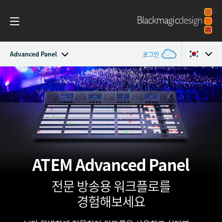
Advanced Panel
로그인
ATEM Constellation
Argentina
Australia
디자인
Austria
기능
Brazil
ATEM
Advanced Panel
소프트웨어 컨트롤
Canada
전문 방송용 워크플로를
Advanced Panel
China
경험해보세요
Camera Control
Denmark