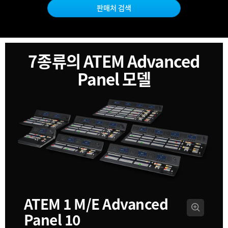
Netherlands
판매처 검색
New Zealand
Norway
7종류의
ATEM Advanced
Poland
Panel 모델
Portugal
Singapore
South Africa
Spain
Sweden
Chinese Taipei
ATEM 1 M/E
Advanced
Panel 10
Turkey