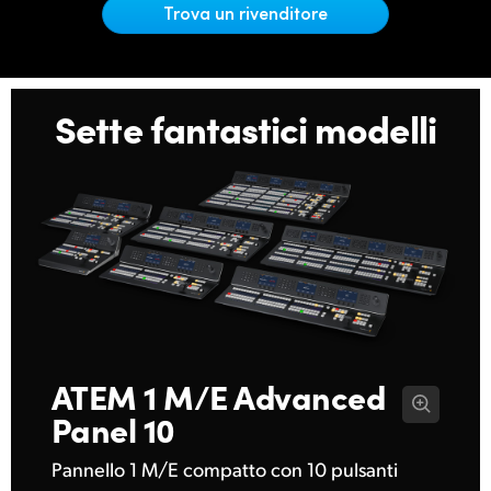
Netherlands
Trova un rivenditore
New Zealand
Norway
Sette fantastici modelli
Poland
Portugal
Singapore
South Africa
Spain
Sweden
ATEM 1 M/E
Advanced
Panel 10
Chinese Taipei
Pannello 1 M/E compatto con 10 pulsanti
Turkey