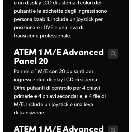
e un display LCD di sistema. I colori dei
UAE
pulsanti e le etichette degli ingressi sono
personalizzabili. Include un joystick per
Ukraine
posizionare i DVE e una leva di
United Kingdom
transizione professionale.
United States
ATEM 1 M/E
Advanced
Panel 20
Pannello 1 M/E con 20 pulsanti per
ingressi e due display LCD di sistema.
Offre pulsanti di controllo per 4 chiavi
primarie e 4 chiavi secondarie, e 4 file di
M/E. Include un joystick e una leva
di transizione.
ATEM 1 M/E
Advanced