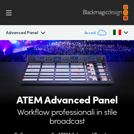
Advanced Panel
Accedi
ATEM Constellation
Argentina
Australia
Design
Austria
Caratteristiche
Brazil
ATEM
Advanced Panel
Controllo software
Canada
Workflow professionali
in stile
Advanced Panel
China
broadcast
Denmark
Camera Control