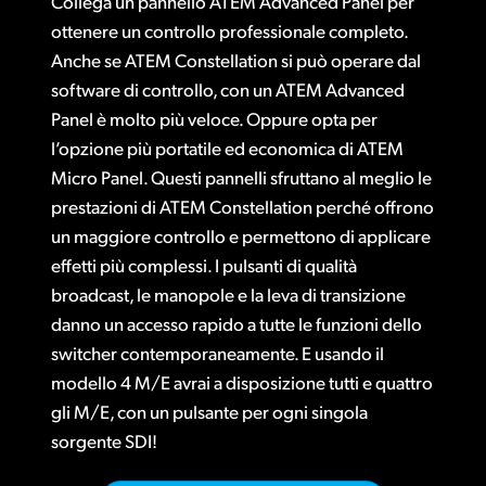
Collega un pannello ATEM Advanced Panel per
Finland
ottenere un controllo professionale completo.
Specifiche
Anche se ATEM Constellation si può operare dal
France
software di controllo, con un ATEM Advanced
Germany
Panel è molto più veloce. Oppure opta per
l’opzione più portatile ed economica di ATEM
Hong Kong SAR, China
Micro Panel. Questi pannelli sfruttano al meglio le
prestazioni di ATEM Constellation perché offrono
India
un maggiore controllo e permettono di applicare
Italia
effetti più complessi. I pulsanti di qualità
broadcast, le manopole e la leva di transizione
Japan
danno un accesso rapido a tutte le funzioni dello
Korea
switcher contemporaneamente. E usando il
modello 4 M/E avrai a disposizione tutti e quattro
Mexico
gli M/E, con un pulsante per ogni singola
sorgente SDI!
Malaysia