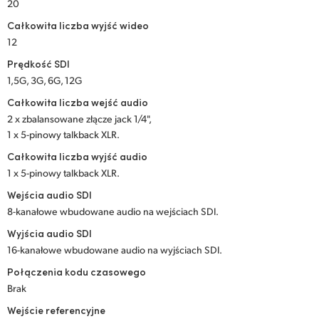
Netherlands
20
Całkowita liczba wyjść wideo
New Zealand
12
Norway
Prędkość SDI
1,5G, 3G, 6G, 12G
Polska
Całkowita liczba wejść audio
2 x zbalansowane złącze jack 1/4",
Portugal
1 x 5-pinowy talkback XLR.
Singapore
Całkowita liczba wyjść audio
1 x 5-pinowy talkback XLR.
South Africa
Wejścia audio SDI
8-kanałowe wbudowane audio na wejściach SDI.
Spain
Wyjścia audio SDI
Sweden
16-kanałowe wbudowane audio na wyjściach SDI.
Połączenia kodu czasowego
Chinese Taipei
Brak
Turkey
Wejście referencyjne