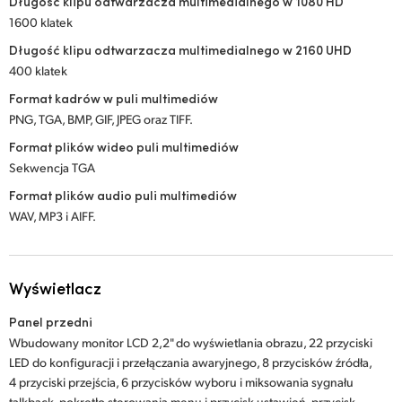
Długość klipu odtwarzacza multimedialnego w 1080 HD
1600 klatek
Długość klipu odtwarzacza multimedialnego w 2160 UHD
400 klatek
Format kadrów w puli multimediów
PNG, TGA, BMP, GIF, JPEG oraz TIFF.
Format plików wideo puli multimediów
Sekwencja TGA
Format plików audio puli multimediów
WAV, MP3 i AIFF.
Wyświetlacz
Panel przedni
Wbudowany monitor LCD 2,2" do wyświetlania obrazu, 22 przyciski
LED do konfiguracji i przełączania awaryjnego, 8 przycisków źródła,
4 przyciski przejścia, 6 przycisków wyboru i miksowania sygnału
talkback, pokrętło sterowania menu i przycisk ustawień, przycisk