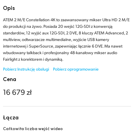
Finland
Opis
Specyfikacje
France
ATEM 2 M/E Constellation 4K to zaawansowany mikser Ultra HD 2 M/E
do produkcji na żywo. Posiada 20 wejść 12G-SDI z konwersją
Germany
standardów, 12 wyjść aux 12G-SDI, 2 DVE, 8 kluczy ATEM Advanced, 2
multiview, odtwarzacze multimedialne, wyjście USB kamery
Hong Kong SAR, China
internetowej i SuperSource, zapewniając łącznie 6 DVE. Ma nawet
wbudowany talkback i profesjonalny 48-kanałowy mikser audio
India
Fairlight z korektorem i dynamiką.
Pobierz Instrukcję obsługi
Pobierz oprogramowanie
Italy
Cena
Japan
16 679 zł
Korea
Mexico
Łącza
Malaysia
Całkowita liczba wejść wideo