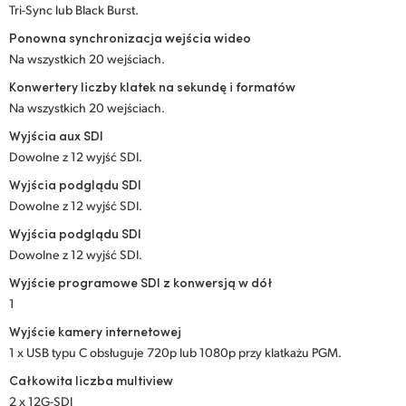
Tri-Sync lub Black Burst.
UAE
Ponowna synchronizacja wejścia wideo
Na wszystkich 20 wejściach.
Ukraine
Konwertery liczby klatek na sekundę i formatów
United Kingdom
Na wszystkich 20 wejściach.
Wyjścia aux SDI
United States
Dowolne z 12 wyjść SDI.
Wyjścia podglądu SDI
Dowolne z 12 wyjść SDI.
Wyjścia podglądu SDI
Dowolne z 12 wyjść SDI.
Wyjście programowe SDI z konwersją w dół
1
Wyjście kamery internetowej
1 x USB typu C obsługuje 720p lub 1080p przy klatkażu PGM.
Całkowita liczba multiview
2 x 12G-SDI