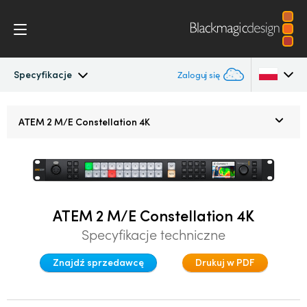
Specyfikacje
Zaloguj się
ATEM Constellation
Argentina
ATEM 2 M/E
Constellation 4K
Australia
Konstrukcja
Austria
Funkcje
Brazil
ATEM 2 M/E Constellation 4K
Sterowanie oprogramowaniem
Canada
Specyfikacje techniczne
Advanced Panel
China
Znajdź sprzedawcę
Drukuj w PDF
Denmark
Camera Control