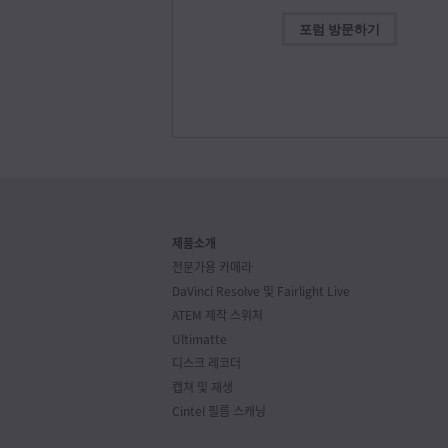
Sony
C
Blackmagic Camera 10.2.1
Angelbird
SanDisk
Ext
이번 소프트웨어 업데이트는 향상된 Blackmagic UR
포럼 방문하기
Sony
C
Broadcast G2의 H.265/H.264 녹화 및 재생 기능을
Delkin Devices
Sony
Tou
지원합니다.
더 보기
Wise
C
Delkin Devices
Mac OS
Windows x86
Sony
Tou
Wise
C
Glyph
Toshiba
Exc
소프트웨어 업데이트
2026년 7
Glyph
Toshiba
Exc
Desktop Video 16.2 업데이트
Glyph
본 소프트웨어 업데이트는 새로운 UltraStudio Mini
Wise
SDX
Monitor 12G, UltraStudio Mini Recorder 12G,
OWC
UltraStudio Mini Replay 12G를 위한 기능 지원을
Wise
SDX
추가합니다.
더 보기
제품소개
OWC
Wise
SDX
Mac OS
Windows x86
Linux
전문가용 카메라
OWC
DaVinci Resolve 및
Fairlight Live
OWC
소프트웨어 업데이트
2026년 7
ATEM 제작 스위처
DaVinci Resolve 21.0.3 업데이트
Ultimatte
Oyen Digital
이번 소프트웨어 업데이트는 리타임 스피드 및 프레
디스크 레코더
커브를 위한 새로운 이징 모드를 추가할 뿐 아니라
Samsung
인터레이스 미디어, 키프레임 편집, 멀티캠 오디오, P
캡쳐 및 재생
파일 임포트 처리 기능을 향상 시킵니다. 무료 버전의
Samsung
Cintel 필름 스캐닝
DaVinci Resolve 21 기술 지원은 Blackmagic Desi
커뮤니티 포럼에서만 이용하실 수 있습니다.
더 보기
Samsung