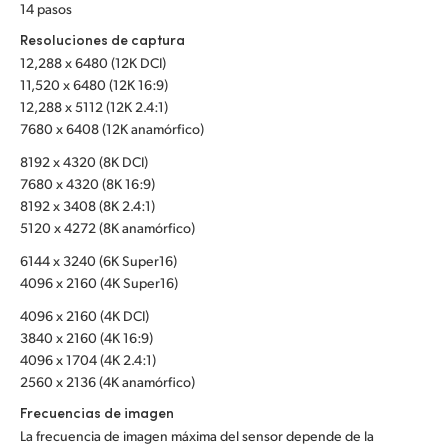
14 pasos
Turkey
Resoluciones de captura
12,288 x 6480 (12K DCI)
UAE
11,520 x 6480 (12K 16:9)
12,288 x 5112 (12K 2.4:1)
Ukraine
7680 x 6408 (12K anamórfico)
8192 x 4320 (8K DCI)
United Kingdom
7680 x 4320 (8K 16:9)
8192 x 3408 (8K 2.4:1)
United States
5120 x 4272 (8K anamórfico)
6144 x 3240 (6K Super16)
4096 x 2160 (4K Super16)
4096 x 2160 (4K DCI)
3840 x 2160 (4K 16:9)
4096 x 1704 (4K 2.4:1)
2560 x 2136 (4K anamórfico)
Frecuencias de imagen
La frecuencia de imagen máxima del sensor depende de la