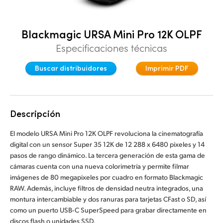
Denmark
Blackmagic URSA Mini Pro 12K OLPF
Finland
Especificaciones técnicas
France
Buscar distribuidores
Imprimir PDF
Germany
Hong Kong SAR, China
Descripción
India
El modelo URSA Mini Pro 12K OLPF revoluciona la cinematografía
Italy
digital con un sensor Super 35 12K de 12 288 x 6480 pixeles y 14
pasos
de rango
dinámico. La tercera generación de esta gama de
Japan
cámaras cuenta con una nueva colorimetría y permite filmar
imágenes de 80 megapixeles por cuadro en formato Blackmagic
Korea
RAW. Además, incluye filtros de densidad neutra integrados, una
montura intercambiable y dos ranuras para tarjetas CFast o SD, así
Mexico
como un puerto USB‑C SuperSpeed para grabar directamente en
discos flash o unidades SSD.