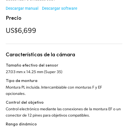
Malaysia
Descargar manual
Descargar software
Netherlands
Precio
New Zealand
US$6,699
Norway
Poland
Características de la cámara
Portugal
Tamaño efectivo del sensor
27.03 mm x 14.25 mm (Super 35)
Singapore
Tipo de montura
Montura PL incluida. Intercambiable con monturas F y EF
South Africa
opcionales.
España
Control del objetivo
Control electrónico mediante las conexiones de la montura EF o un
Sweden
conector de 12 pines para objetivos compatibles.
Rango dinámico
Chinese Taipei