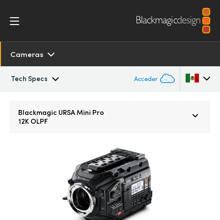
Cameras
Tech Specs
Acceder
Overview
Argentina
Blackmagic URSA Mini Pro
12K OLPF
Australia
SDK and Software
Austria
Resources
Brazil
Tech Specs
Canada
China