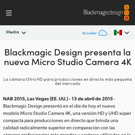
Media
Acceder
Blackmagic Design presenta la
Novedades
Argentina
nueva Micro Studio Camera 4K
Australia
Archivo
Austria
La cámara Ultra HD para producciones en directo más pequeña
Imágenes
del mercado
Brazil
NAB 2015, Las Vegas (EE. UU.) - 13 de abril de 2015
-
Canada
Blackmagic Design presentó en el día de hoy el nuevo
modelo Micro Studio Camera 4K, una versión HD y UHD súper
China
compacta para producciones en directo que brinda una
calidad radicalmente superior en comparación con las
Denmark
cámaras profesionales más grandes y costosas utilizadas en la