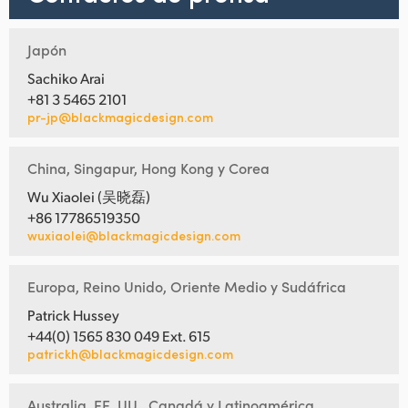
Japón
Sachiko Arai
+81 3 5465 2101
pr-jp@blackmagicdesign.com
China, Singapur, Hong Kong y Corea
Wu Xiaolei (吴晓磊)
+86 17786519350
wuxiaolei@blackmagicdesign.com
Europa, Reino Unido, Oriente Medio y Sudáfrica
Patrick Hussey
+44(0) 1565 830 049 Ext. 615
patrickh@blackmagicdesign.com
Australia, EE. UU., Canadá y Latinoamérica