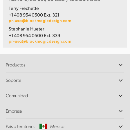
Terry Frechette
+1 408 954 0500 Ext. 321
pr-usa@blackmagicdesign.com
Stephanie Hueter
+1 408 954 0500 Ext. 339
pr-usa@blackmagicdesign.com
Productos
Cámaras profesionales
Soporte
DaVinci Resolve y Fusion
Mezcladores ATEM
Distribuidores
Comunidad
Ultimatte
Centro de soporte técnico
Grabadores digitales
Contáctanos
Comunidad Splice
Empresa
Captura y reproducción
Escáner Cintel
Oficinas
Conversión de formatos
País o territorio:
Mexico
Perfil empresarial