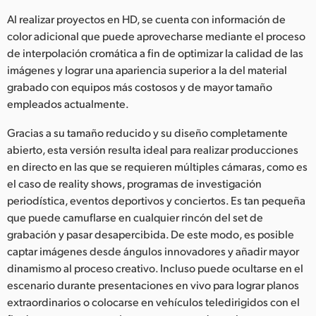
Netherlands
Al realizar proyectos en HD, se cuenta con información de
New Zealand
color adicional que puede aprovecharse mediante el proceso
de interpolación cromática a fin de optimizar la calidad de las
Norway
imágenes y lograr una apariencia superior a la del material
grabado con equipos más costosos y de mayor tamaño
Poland
empleados actualmente.
Portugal
Gracias a su tamaño reducido y su diseño completamente
abierto, esta versión resulta ideal para realizar producciones
Singapore
en directo en las que se requieren múltiples cámaras, como es
el caso de reality shows, programas de investigación
South Africa
periodística, eventos deportivos y conciertos. Es tan pequeña
España
que puede camuflarse en cualquier rincón del set de
grabación y pasar desapercibida. De este modo, es posible
Sweden
captar imágenes desde ángulos innovadores y añadir mayor
dinamismo al proceso creativo. Incluso puede ocultarse en el
Chinese Taipei
escenario durante presentaciones en vivo para lograr planos
extraordinarios o colocarse en vehículos teledirigidos con el
Turkey