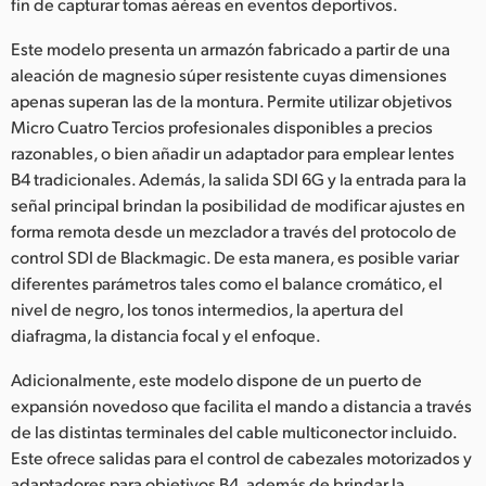
fin de capturar tomas aéreas en eventos deportivos.
UAE
Este modelo presenta un armazón fabricado a partir de una
aleación de magnesio súper resistente cuyas dimensiones
Ukraine
apenas superan las de la montura. Permite utilizar objetivos
United Kingdom
Micro Cuatro Tercios profesionales disponibles a precios
razonables, o bien añadir un adaptador para emplear lentes
United States
B4 tradicionales. Además, la salida SDI 6G y la entrada para la
señal principal brindan la posibilidad de modificar ajustes en
forma remota desde un mezclador a través del protocolo de
control SDI de Blackmagic. De esta manera, es posible variar
diferentes parámetros tales como el balance cromático, el
nivel de negro, los tonos intermedios, la apertura del
diafragma, la distancia focal y el enfoque.
Adicionalmente, este modelo dispone de un puerto de
expansión novedoso que facilita el mando a distancia a través
de las distintas terminales del cable multiconector incluido.
Este ofrece salidas para el control de cabezales motorizados y
adaptadores para objetivos B4, además de brindar la