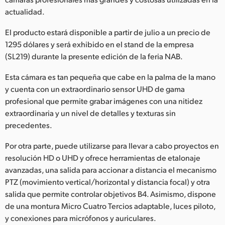
Finland
actualidad.
El producto estará disponible a partir de julio a un precio de
France
1295 dólares y será exhibido en el stand de la empresa
Germany
(SL219) durante la presente edición de la feria NAB.
Hong Kong SAR, China
Esta cámara es tan pequeña que cabe en la palma de la mano
y cuenta con un extraordinario sensor UHD de gama
India
profesional que permite grabar imágenes con una nitidez
extraordinaria y un nivel de detalles y texturas sin
Italy
precedentes.
Japan
Por otra parte, puede utilizarse para llevar a cabo proyectos en
resolución HD o UHD y ofrece herramientas de etalonaje
Korea
avanzadas, una salida para accionar a distancia el mecanismo
PTZ (movimiento vertical/horizontal y distancia focal) y otra
Mexico
salida que permite controlar objetivos B4. Asimismo, dispone
Malaysia
de una montura Micro Cuatro Tercios adaptable, luces piloto,
y conexiones para micrófonos y auriculares.