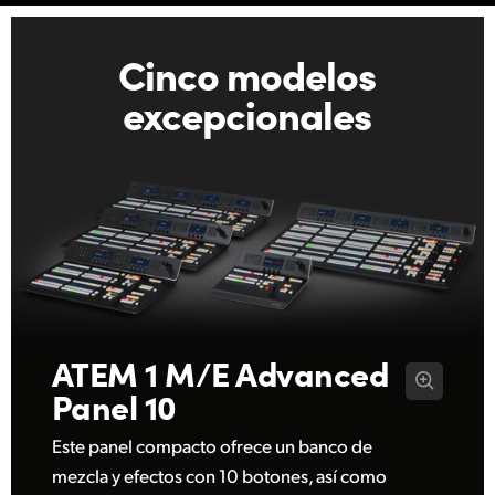
Netherlands
New Zealand
Cinco modelos
excepcionales
Norway
Poland
Portugal
Singapore
South Africa
España
ATEM 1 M/E
Advanced
Sweden
Panel 10
Chinese Taipei
Este panel compacto ofrece un banco de
mezcla y efectos con 10 botones, así como
Turkey