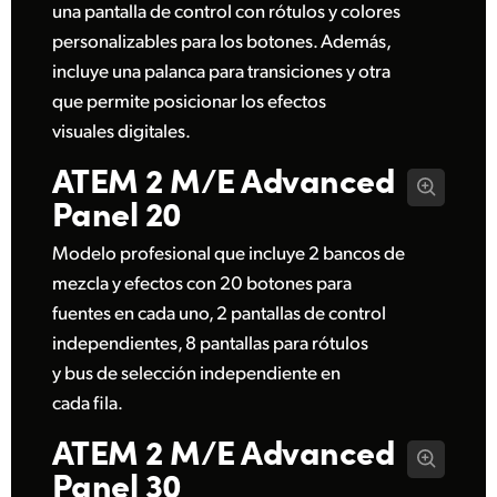
una pantalla de control con rótulos y colores
UAE
personalizables para los botones. Además,
incluye una palanca para transiciones y otra
Ukraine
que permite posicionar los efectos
United Kingdom
visuales digitales.
ATEM 2 M/E
Advanced
United States
Panel 20
Modelo profesional que incluye 2 bancos de
mezcla y efectos con 20 botones para
fuentes en cada uno, 2 pantallas de control
independientes, 8 pantallas para rótulos
y bus de selección independiente en
cada fila.
ATEM 2 M/E
Advanced
Panel 30