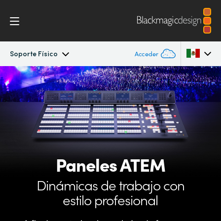
Soporte Físico
Acceder
ATEM Constellation 8K
Argentina
Australia
Diseño
Austria
Características
Brazil
Paneles ATEM
Software Control
Canada
Dinámicas de trabajo
con
Soporte físico
China
estilo profesional
Denmark
Camera Control