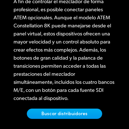
A fin de controlar el mezclador de forma
Finland
profesional, es posible conectar paneles
Galería
ATEM opcionales. Aunque el modelo ATEM
France
Constellation 8K puede manejarse desde el
Especificaciones
Germany
panel virtual, estos dispositivos ofrecen una
mayor velocidad y un control absoluto para
Hong Kong SAR, China
crear efectos más complejos. Además, los
India
botones de gran calidad y la palanca de
transiciones permiten acceder a todas las
Italy
prestaciones del mezclador
Japan
simultáneamente, incluidos los cuatro bancos
M/E, con un botón para cada fuente SDI
Korea
conectada al dispositivo.
Mexico
Buscar distribuidores
Malaysia