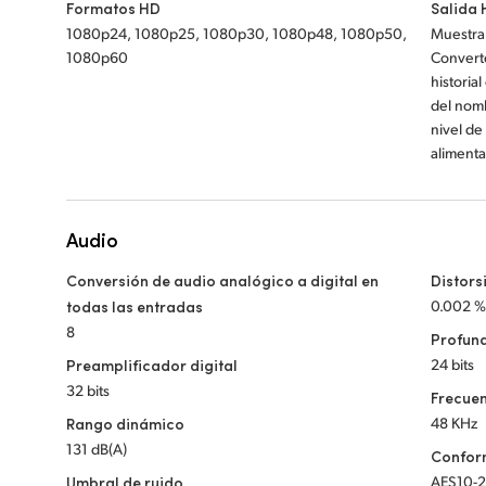
Formatos HD
Salida
1080p24, 1080p25, 1080p30, 1080p48, 1080p50,
Muestra
1080p60
Converte
historia
del nomb
nivel de
alimenta
Audio
Conversión de audio analógico a digital en
Distors
todas las entradas
0.002 
8
Profund
Preamplificador digital
24 bits
32 bits
Frecuen
Rango dinámico
48 KHz
131 dB(A)
Confor
Umbral de ruido
AES10-