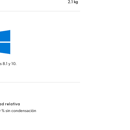
 8.1 y 10.
d relativa
0 % sin condensación