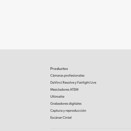
Productos
Cámaras profesionales
DaVinci Resolve
y Fairlight Live
Mezcladores ATEM
Ultimatte
Grabadores digitales
Captura y reproducción
Escáner Cintel