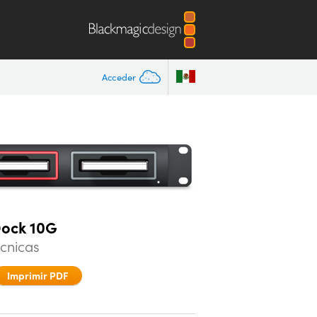
Acceder
Dock 10G
écnicas
Imprimir PDF