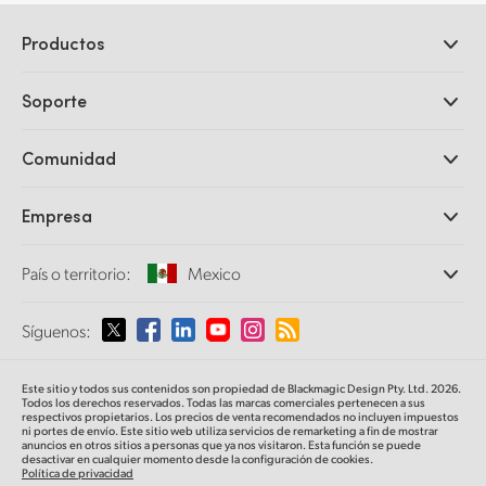
Productos
Cámaras profesionales
Soporte
DaVinci Resolve y Fusion
Mezcladores ATEM
Distribuidores
Comunidad
Ultimatte
Centro de soporte técnico
Grabadores digitales
Contáctanos
Comunidad Splice
Empresa
Captura y reproducción
Escáner Cintel
Oficinas
Conversión de formatos
País o territorio:
Mexico
Perfil empresarial
Conversores profesionales
Colaboradores
Supervisión
Selecciona un país o territorio
Síguenos:
Medios
Almacenamiento en redes
MultiView
Argentina
Este sitio y todos sus contenidos son propiedad de Blackmagic Design Pty. Ltd. 2026.
Direccionamiento y distribución
Todos los derechos reservados. Todas las marcas comerciales pertenecen a sus
respectivos propietarios. Los precios de venta recomendados no incluyen impuestos
Transmisión y codificación
Australia
ni portes de envío. Este sitio web utiliza servicios de remarketing a fin de mostrar
anuncios en otros sitios a personas que ya nos visitaron. Esta función se puede
desactivar en cualquier momento desde la configuración de cookies.
Política de privacidad
Austria