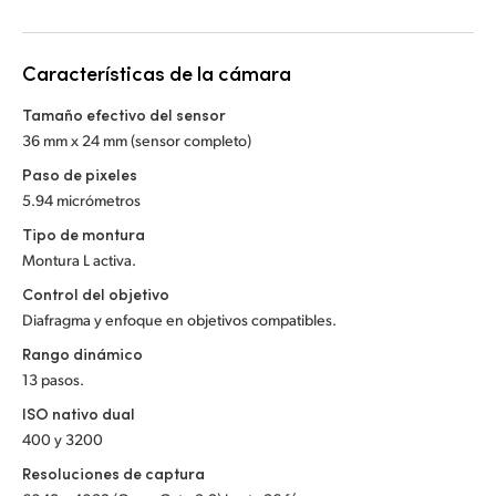
Netherlands
New Zealand
Características de la cámara
Norway
Tamaño efectivo del sensor
36 mm x 24 mm (sensor completo)
Poland
Paso de pixeles
Portugal
5.94 micrómetros
Tipo de montura
Singapore
Montura L activa.
South Africa
Control del objetivo
Diafragma y enfoque en objetivos compatibles.
España
Rango dinámico
13 pasos.
Sweden
ISO nativo dual
Chinese Taipei
400 y 3200
Resoluciones de captura
Turkey