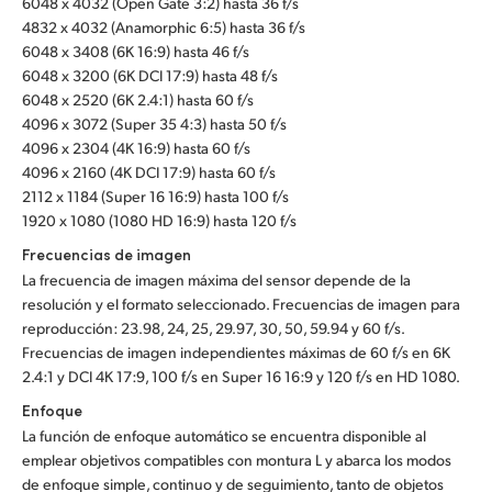
6048 x 4032 (Open Gate 3:2) hasta 36 f/s
4832 x 4032 (Anamorphic 6:5) hasta 36 f/s
UAE
6048 x 3408 (6K 16:9) hasta 46 f/s
6048 x 3200 (6K DCI 17:9) hasta 48 f/s
Ukraine
6048 x 2520 (6K 2.4:1) hasta 60 f/s
United Kingdom
4096 x 3072 (Super 35 4:3) hasta 50 f/s
4096 x 2304 (4K 16:9) hasta 60 f/s
United States
4096 x 2160 (4K DCI 17:9) hasta 60 f/s
2112 x 1184 (Super 16 16:9) hasta 100 f/s
1920 x 1080 (1080 HD 16:9) hasta 120 f/s
Frecuencias de imagen
La frecuencia de imagen máxima del sensor depende de la
resolución y el formato seleccionado. Frecuencias de imagen para
reproducción: 23.98, 24, 25, 29.97, 30, 50, 59.94 y 60 f/s.
Frecuencias de imagen independientes máximas de 60 f/s en 6K
2.4:1 y DCI 4K 17:9, 100 f/s en Super 16 16:9 y 120 f/s en HD 1080.
Enfoque
La función de enfoque automático se encuentra disponible al
emplear objetivos compatibles con montura L y abarca los modos
de enfoque simple, continuo y de seguimiento, tanto de objetos