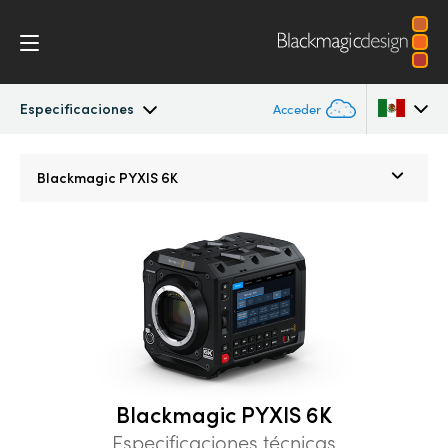
Especificaciones
Acceder
Blackmagic PYXIS
Argentina
Blackmagic
PYXIS 6K
Australia
Accesorios
Austria
Blackmagic OS
Brazil
Blackmagic RAW
Canada
Galería
China
Blackmagic PYXIS 6K
Denmark
Especificaciones
Especificaciones técnicas