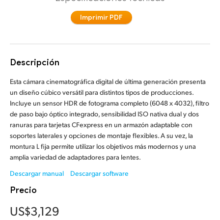
Finland
Imprimir PDF
France
Germany
Descripción
Hong Kong SAR, China
Esta cámara cinematográfica digital de última generación presenta
un diseño cúbico versátil para distintos tipos de producciones.
India
Incluye un sensor HDR de fotograma completo (6048 x 4032), filtro
de paso bajo óptico integrado, sensibilidad ISO nativa dual y dos
Italy
ranuras para tarjetas CFexpress en un armazón adaptable con
soportes laterales y opciones de montaje flexibles. A su vez, la
Japan
montura L fija permite utilizar los objetivos más modernos y una
amplia variedad de adaptadores para lentes.
Korea
Descargar manual
Descargar software
Mexico
Precio
Malaysia
US$3,129