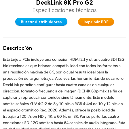
DeckLink 8K Pro G2
Finland
Especificaciones técnicas
Especificaciones
France
Buscar distribuidores
Imprimir PDF
Germany
Hong Kong SAR, China
Descripción
India
Esta tarjeta PCIe incluye una conexión HDMI 2.1 y otras cuatro SDI 12G
bidireccionales que brindan compatibilidad con todos los formatos a
Italy
una resolución máxima de 8K, por lo cual resulta ideal para la
producción de largometrajes. A su vez, las herramientas de desarrollo
Japan
DeckLink permiten configurar hasta cuatro canales en cualquier
dirección, formato o frecuencia de imagen (DCI 4K 60p máx.) a fin de
Korea
capturar y reproducir contenidos simultáneamente. Este modelo
admite señales YUV 4:2:2 de 8 y 10 bits o RGB 4:4:4 de 10 y 12 bits en
Mexico
el espacio cromático Rec. 2020. Además, ofrece la posibilidad de
trabajar a 120 f/s en HD y 4K, o 60 f/s en 8K. Por su parte, las cuatro
Malaysia
conexiones SDI 12G admiten hasta 64 canales de audio integrado. Esta
unidad es ideal para dinámicas de trabajo avanzadas con material