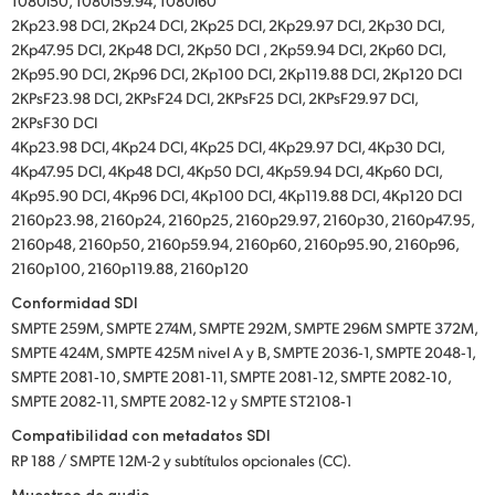
1080i50, 1080i59.94, 1080i60
2Kp23.98 DCI, 2Kp24 DCI, 2Kp25 DCI, 2Kp29.97 DCI, 2Kp30 DCI,
2Kp47.95 DCI, 2Kp48 DCI, 2Kp50 DCI , 2Kp59.94 DCI, 2Kp60 DCI,
2Kp95.90 DCI, 2Kp96 DCI, 2Kp100 DCI, 2Kp119.88 DCI, 2Kp120 DCI
2KPsF23.98 DCI, 2KPsF24 DCI, 2KPsF25 DCI, 2KPsF29.97 DCI,
2KPsF30 DCI
4Kp23.98 DCI, 4Kp24 DCI, 4Kp25 DCI, 4Kp29.97 DCI, 4Kp30 DCI,
4Kp47.95 DCI, 4Kp48 DCI, 4Kp50 DCI, 4Kp59.94 DCI, 4Kp60 DCI,
4Kp95.90 DCI, 4Kp96 DCI, 4Kp100 DCI, 4Kp119.88 DCI, 4Kp120 DCI
2160p23.98, 2160p24, 2160p25, 2160p29.97, 2160p30, 2160p47.95,
2160p48, 2160p50, 2160p59.94, 2160p60, 2160p95.90, 2160p96,
2160p100, 2160p119.88, 2160p120
Conformidad SDI
SMPTE 259M, SMPTE 274M, SMPTE 292M, SMPTE 296M SMPTE 372M,
SMPTE 424M, SMPTE 425M nivel A y B, SMPTE 2036‑1, SMPTE 2048‑1,
SMPTE 2081‑10, SMPTE 2081‑11, SMPTE 2081‑12, SMPTE 2082‑10,
SMPTE 2082‑11, SMPTE 2082‑12 y SMPTE ST2108‑1
Compatibilidad con metadatos SDI
RP 188 / SMPTE 12M-2 y subtítulos opcionales (CC).
Muestreo de audio