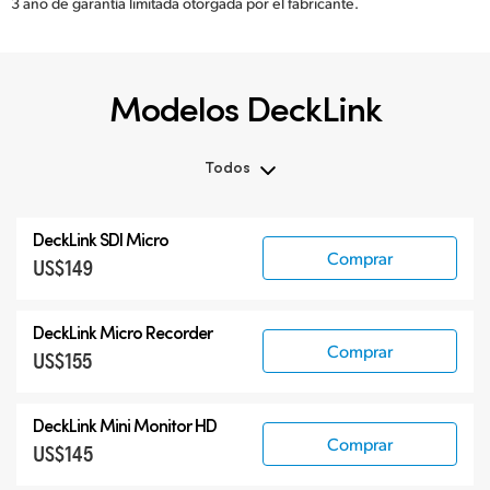
3 año de garantía limitada otorgada por el fabricante.
Modelos DeckLink
Todos
Todos
DeckLink SDI Micro
DeckLink SDI 12G
Comprar
US$149
DeckLink SDI 6G
Modelos especializados
DeckLink Micro Recorder
Comprar
US$155
DeckLink Mini Monitor HD
Comprar
US$145