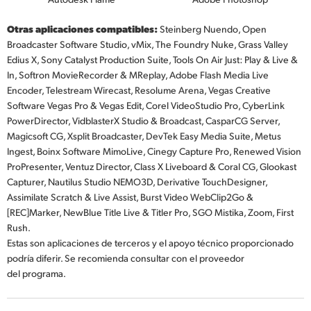
Otras aplicaciones compatibles:
Steinberg Nuendo, Open
Broadcaster Software Studio, vMix, The Foundry Nuke, Grass Valley
Edius X, Sony Catalyst Production Suite, Tools On Air Just: Play & Live &
In, Softron MovieRecorder & MReplay, Adobe Flash Media Live
Encoder, Telestream Wirecast, Resolume Arena, Vegas Creative
Software Vegas Pro & Vegas Edit, Corel VideoStudio Pro, CyberLink
PowerDirector, VidblasterX Studio & Broadcast, CasparCG Server,
Magicsoft CG, Xsplit Broadcaster, DevTek Easy Media Suite, Metus
Ingest, Boinx Software MimoLive, Cinegy Capture Pro, Renewed Vision
ProPresenter, Ventuz Director, Class X Liveboard & Coral CG, Glookast
Capturer, Nautilus Studio NEMO3D, Derivative TouchDesigner,
Assimilate Scratch & Live Assist, Burst Video WebClip2Go &
[REC]Marker, NewBlue Title Live & Titler Pro, SGO Mistika, Zoom, First
Rush.
Estas son aplicaciones de terceros y el apoyo técnico proporcionado
podría diferir. Se recomienda consultar con el proveedor
del programa.