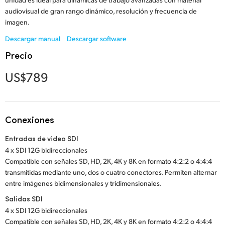
Netherlands
audiovisual de gran rango dinámico, resolución y frecuencia de
imagen.
New Zealand
Descargar manual
Descargar software
Norway
Precio
Poland
US$789
Portugal
Singapore
Conexiones
South Africa
Entradas de video SDI
4 x SDI 12G bidireccionales
España
Compatible con señales SD, HD, 2K, 4K y 8K en formato 4:2:2 o 4:4:4
transmitidas mediante uno, dos o cuatro conectores. Permiten alternar
Sweden
entre imágenes bidimensionales y tridimensionales.
Chinese Taipei
Salidas SDI
4 x SDI 12G bidireccionales
Turkey
Compatible con señales SD, HD, 2K, 4K y 8K en formato 4:2:2 o 4:4:4