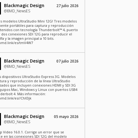
Blackmagic Design
27 julio 2026
@BMD_NewsES
s modelos UltraStudio Mini 12G! Tres modelos
nte portátiles para captura y reproducción
tenidos con tecnología Thunderbolt™ 4, puerto
 dos conexiones SDI 12G para reproducir el
lfa y la imagen principal a 10 bits.
/bmd.link/es/tmV4W7
Blackmagic Design
07 julio 2026
@BMD_NewsES
 dispositivos UltraStudio Express 3G. Modelos
tura y reproducción de la línea UltraStudio
izados que incluyen conexiones HDMI y SDI 3G
quipos Mac, Windows y Linux con puertos USB4
derbolt 4. Más información:
/bmd.link/es//ChX3jk
Blackmagic Design
05 mayo 2026
@BMD_NewsES
p Video 16.0.1. Corrige un error que se
e en las conexiones SDI 12G del modelo