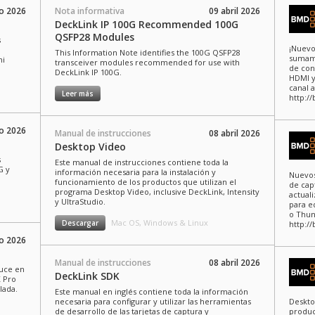
io 2026
Nota informativa
09 abril 2026
DeckLink IP 100G Recommended 100G
QSFP28 Modules
s
¡Nuevo
This Information Note identifies the 100G QSFP28
sumame
ni
transceiver modules recommended for use with
de con
DeckLink IP 100G.
HDMI y
canal a
Leer más
http:/
io 2026
Manual de instrucciones
08 abril 2026
Desktop Video
s
Este manual de instrucciones contiene toda la
G y
información necesaria para la instalación y
Nuevos
funcionamiento de los productos que utilizan el
de cap
programa Desktop Video, inclusive DeckLink, Intensity
actual
y UltraStudio.
para e
o Thun
Mac OS, Windows & Linux
Descargar
http:/
o 2026
Manual de instrucciones
08 abril 2026
duce en
DeckLink SDK
K Pro
lada.
Este manual en inglés contiene toda la información
necesaria para configurar y utilizar las herramientas
Deskto
de desarrollo de las tarjetas de captura y
produc