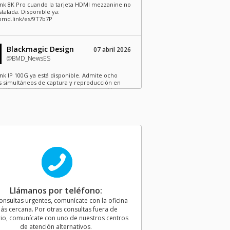
nk 8K Pro cuando la tarjeta HDMI mezzanine no
stalada. Disponible ya:
/bmd.link/es/9T7b7P
Blackmagic Design
07 abril 2026
@BMD_NewsES
nk IP 100G ya está disponible. Admite ocho
s simultáneos de captura y reproducción en
 Windows y Linux y cuatro en equipos Mac.
s trabajando para aumentar esta cantidad en
as Mac y hemos reducido el precio de 1795 a
ólares.
Blackmagic Design
15 diciembre 2025
@BMD_NewsES
 Video 15.3.1. Esta actualización corrige varios
s en los modelos DeckLink, UltraStudio e
ity, además de ofrecer mejoras generales en el
Llámanos por teléfono:
amiento y la estabilidad de estos dispositivos.
ible ya: http://bmd.link/es/9VjbEr
onsultas urgentes, comunícate con la oficina
ás cercana. Por otras consultas fuera de
io, comunícate con uno de nuestros centros
Blackmagic Design
de atención alternativos.
ayer