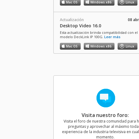
Mac OS
Windows x86
Linux
Actualización
08 abr
Desktop Video 16.0
Esta actualización brinda compatibilidad con e
modelo DeckLink IP 100G.
Leer más
Mac OS
Windows x86
Linux
Kit de desarrollo
08 abr
Desktop Video 16.0 SDK
Este conjunto de herramientas para desarrolla
compatible con la versión Desktop Video 16.0 
actualizar las interfaces del soporte lógico y fís
para todos los modelos Desktop Video
Mac OS
Windows x86
Linux
Visita nuestro foro:
Actualización
15 diciemb
Visita el foro de nuestra comunidad para 
Desktop Video 15.3.1
preguntas y aprovechar al máximo toda 
Esta actualización corrige varios errores en los
experiencia de la industria televisiva en cua
modelos DeckLink, UltraStudio e Intensity, ad
momento.
ofrecer mejoras generales en el funcionamient