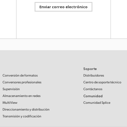
desarrollo DeckLink
Enviar correo electrónico
Esta guía proporciona una descripción de los cambios
DaVinc
en la interfaz de programación de aplicaciones (API)
con di
para migrar las aplicaciones existentes a Desktop
compat
Video 14.3, incluidas las nuevas prestaciones que
con com
aprovechan la memoria unificada de los chips de
e 2025
selecc
Apple, entre otras cosas.
https:
Mac OS, Windows & Linux
Descargar
Pro
 bits,
tos
z de
Información útil
03 septiembre 2024
.
Requisitos del sistema para tarjetas PCI
más
Express
Blackm
mejora
Soporte
Requisitos mínimos necesarios para sistemas
en for
operativos al instalar dispositivos de captura
Conversión de formatos
Distribuidores
URSA B
y reproducción PCI Express con productos que
ya: ww
Conversores profesionales
Centro de soporte técnico
utilizan Desktop Video.
e 2025
Supervisión
Contáctanos
Windows, Linux & Windows ARM
Leer más
Almacenamiento en redes
Comunidad
dores
MultiView
Comunidad Splice
permite
Video informativo
17 abril 2023
ico
Direccionamiento y distribución
DaVinc
Novedades en NAB 2023
y rale
Transmisión y codificación
Descubre los nuevos
curvas
modelos ATEM
de arc
Television Studio 4K8
QuickS