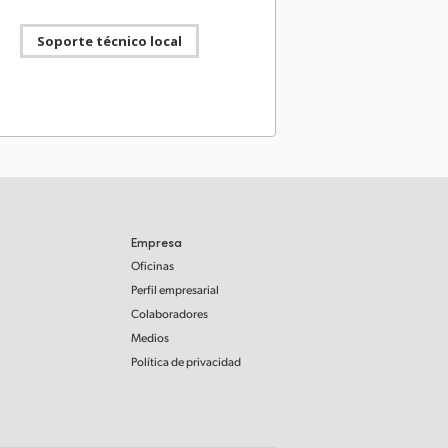
@BMD_NewsES
Soporte técnico local
i Resolve 21.0.4. Revinculación de clips proxy
ferentes extensiones de archivo y
ibilidad con más formatos X-OCN, así como
andos para API a fin de revisar los clips
ionados en la línea de tiempo. Disponible ya:
//bmd.link/es/xddFzx
Blackmagic Design
jueves
@BMD_NewsES
agic Camera 10.2.1. Esta actualización incluye
s en la función de grabación y reproducción
Empresa
mato H.265 o H.264 para el modelo Blackmagic
Oficinas
roadcast G2. Disponible
w.blackmagicdesign.com/es/support/
Perfil empresarial
Colaboradores
Blackmagic Design
Medios
21 julio 2026
@BMD_NewsES
Política de privacidad
i Resolve 21.0.3 Nuevos modos de aceleración
ntización de la velocidad de procesamiento y las
 de fotogramas, así como mejoras en la gestión
hivos entrelazados y opciones de codificación
ync para sistemas Intel más antiguos.