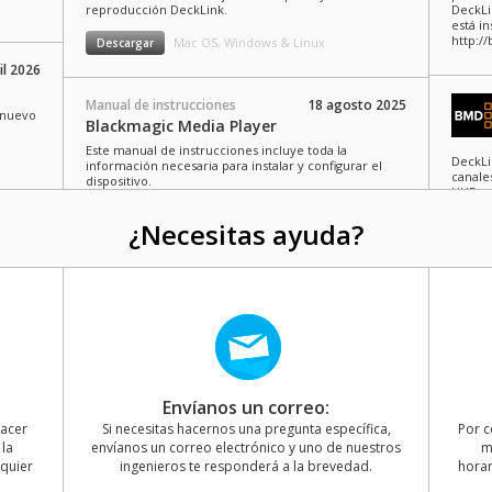
reproducción DeckLink.
DeckLi
está in
http:/
Mac OS, Windows & Linux
Descargar
il 2026
Manual de instrucciones
18 agosto 2025
l nuevo
Blackmagic Media Player
Este manual de instrucciones incluye toda la
DeckLi
información necesaria para instalar y configurar el
canale
dispositivo.
UHD en
Estamo
Mac OS, Windows & Linux
Descargar
sistem
il 2026
¿Necesitas ayuda?
1495 d
dores
Video informativo
05 abril 2025
permite
Novedades en NAB 2025
ico
Descubre los nuevos
productos Blackmagic
PYXIS 12K, HyperDeck
Desktop
Shuttle 4K Pro,
errore
Videohub Mini y
Intens
Davinci Resolve 20.
Envíanos un correo:
funcion
re 2025
Dispon
hacer
Si necesitas hacernos una pregunta específica,
Por c
la
envíanos un correo electrónico y uno de nuestros
m
Manual de instrucciones
28 noviembre 2024
lquier
ingenieros te responderá a la brevedad.
horar
emás de
Guía de migración para herramientas de
o y la