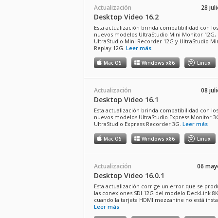
Actualización
28 jul
Desktop Video 16.2
Esta actualización brinda compatibilidad con lo
nuevos modelos UltraStudio Mini Monitor 12G,
UltraStudio Mini Recorder 12G y UltraStudio Mi
Replay 12G.
Leer más
Mac OS
Windows x86
Linux
Actualización
08 jul
Desktop Video 16.1
Esta actualización brinda compatibilidad con lo
nuevos modelos UltraStudio Express Monitor 3
UltraStudio Express Recorder 3G.
Leer más
Mac OS
Windows x86
Linux
Actualización
06 may
Desktop Video 16.0.1
Esta actualización corrige un error que se pro
las conexiones SDI 12G del modelo DeckLink 8
cuando la tarjeta HDMI mezzanine no está insta
Leer más