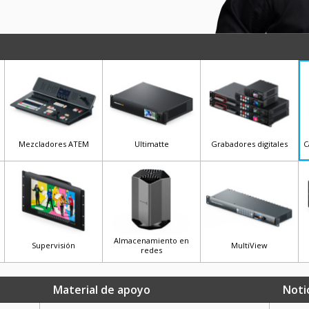
Mezcladores ATEM
Ultimatte
Grabadores digitales
C
Almacenamiento en
Supervisión
MultiView
redes
Material de apoyo
Noti