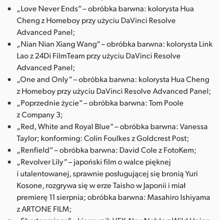
„Love Never Ends” – obróbka barwna: kolorysta Hua
Cheng z Homeboy przy użyciu DaVinci Resolve
Advanced Panel;
„Nian Nian Xiang Wang” – obróbka barwna: kolorysta Link
Lao z 24Di FilmTeam przy użyciu DaVinci Resolve
Advanced Panel;
„One and Only” – obróbka barwna: kolorysta Hua Cheng
z Homeboy przy użyciu DaVinci Resolve Advanced Panel;
„Poprzednie życie” – obróbka barwna: Tom Poole
z Company 3;
„Red, White and Royal Blue” – obróbka barwna: Vanessa
Taylor; konforming: Colin Foulkes z Goldcrest Post;
„Renfield” – obróbka barwna: David Cole z FotoKem;
„Revolver Lily” – japoński film o walce pięknej
i utalentowanej, sprawnie posługującej się bronią Yuri
Kosone, rozgrywa się w erze Taisho w Japonii i miał
premierę 11 sierpnia; obróbka barwna: Masahiro Ishiyama
z ARTONE FILM;