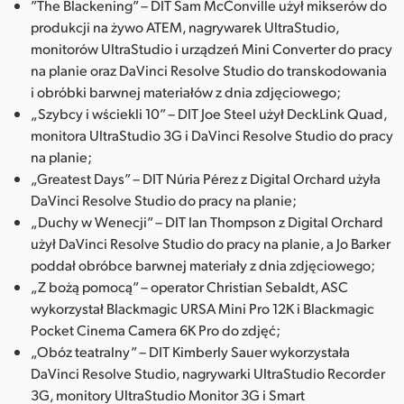
”The Blackening” – DIT Sam McConville użył mikserów do
UAE
produkcji na żywo ATEM, nagrywarek UltraStudio,
monitorów UltraStudio i urządzeń Mini Converter do pracy
Ukraine
na planie oraz DaVinci Resolve Studio do transkodowania
i obróbki barwnej materiałów z dnia zdjęciowego;
United Kingdom
„Szybcy i wściekli 10” – DIT Joe Steel użył DeckLink Quad,
monitora UltraStudio 3G i DaVinci Resolve Studio do pracy
United States
na planie;
„Greatest Days” – DIT Núria Pérez z Digital Orchard użyła
DaVinci Resolve Studio do pracy na planie;
„Duchy w Wenecji” – DIT Ian Thompson z Digital Orchard
użył DaVinci Resolve Studio do pracy na planie, a Jo Barker
poddał obróbce barwnej materiały z dnia zdjęciowego;
„Z bożą pomocą” – operator Christian Sebaldt, ASC
wykorzystał Blackmagic URSA Mini Pro 12K i Blackmagic
Pocket Cinema Camera 6K Pro do zdjęć;
„Obóz teatralny” – DIT Kimberly Sauer wykorzystała
DaVinci Resolve Studio, nagrywarki UltraStudio Recorder
3G, monitory UltraStudio Monitor 3G i Smart