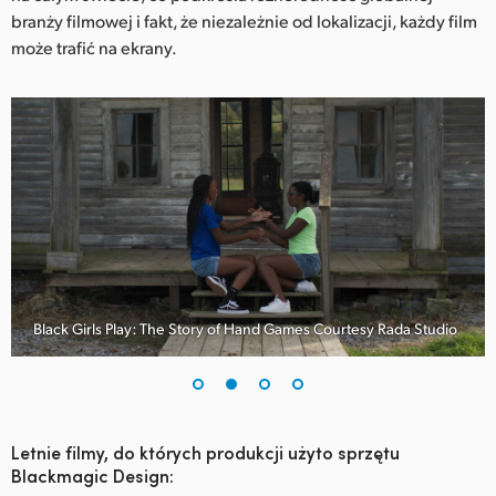
Netherlands
branży filmowej i fakt, że niezależnie od lokalizacji, każdy film
może trafić na ekrany.
New Zealand
Norway
Polska
Portugal
Singapore
South Africa
Black Girls Play: The Story of Hand Games Courtesy Rada Studio
Spain
Sweden
Chinese Taipei
Letnie filmy, do których produkcji użyto sprzętu
Blackmagic Design:
Turkey