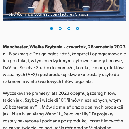
Finland
Shortcomings Courtesy Sony Pictures Classics
France
Germany
Hong Kong SAR, China
Manchester, Wielka Brytania - czwartek, 28 września 2023
r. -
Blackmagic Design ogłosił dziś, że sprzęt i oprogramowanie
India
ich produkcji, w tym między innymi cyfrowe kamery filmowe,
DaVinci Resolve Studio do montażu, korekcji koloru, efektów
Italy
wizualnych (VFX) i postprodukcji dźwięku, zostały użyte do
Japan
nakręcenia wielu światowych hitów tego lata.
Korea
Wyczekiwane premiery lata 2023 obejmują szereg hitów,
takich jak „Szybcy i wściekli 10”, filmów niezależnych, w tym
Mexico
„Obóz teatralny” i „Mów do mnie” oraz globalnych produkcji,
jak „Nian Nian Xiang Wang” i „Revolver Lily”. Te projekty
Malaysia
zostały nakręcone i poddane postprodukcji przez filmowców
na całym świecie, co podkreśla różnorodność globalnej