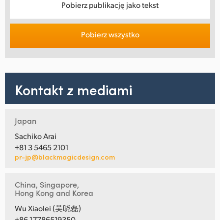
Pobierz publikację jako tekst
Pobierz wszystko
Kontakt z mediami
Japan
Sachiko Arai
+81 3 5465 2101
pr-jp@blackmagicdesign.com
China, Singapore,
Hong Kong and Korea
Wu Xiaolei (吴晓磊)
+86 17786519350