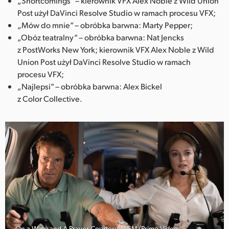
„Shortcomings” – kierownik VFX Alex Noble z Wild Union
Post użył DaVinci Resolve Studio w ramach procesu VFX;
„Mów do mnie” – obróbka barwna: Marty Pepper;
„Obóz teatralny” – obróbka barwna: Nat Jencks
z PostWorks New York; kierownik VFX Alex Noble z Wild
Union Post użył DaVinci Resolve Studio w ramach
procesu VFX;
„Najlepsi” – obróbka barwna: Alex Bickel
z Color Collective.
On a Wing and A Prayer Courtesy MGM/Prime Video