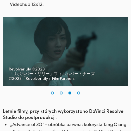
Videohub 12x12.
Revolver Lily ©︎2023
「リボルバー・リリー」フィルムパートナーズ
©︎2023「Revolver Lily」Film Partners
Letnie filmy, przy których wykorzystano DaVinci Resolve
Studio do postprodukcji:
„Advance of ZQ” – obróbka barwna: kolorysta Tang Qiang