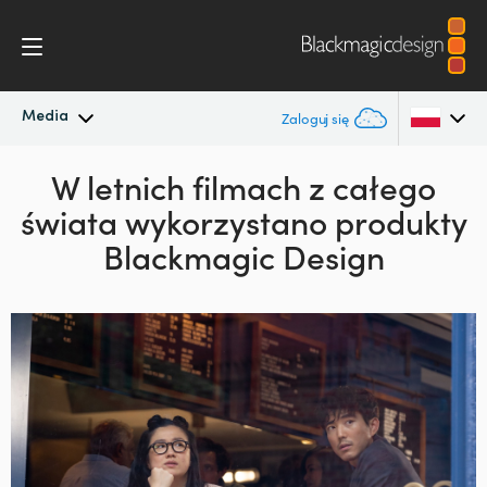
Media
Zaloguj się
Najnowsze wiadomości
W letnich filmach z całego
Argentina
świata
wykorzystano produkty
Australia
Archiwum wiadomości
Blackmagic Design
Austria
Zdjęcia prasowe
Brazil
Canada
China
Denmark