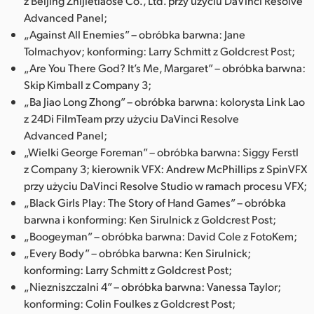
z Beijing Zhijietiaose Co., Ltd. przy użyciu DaVinci Resolve
Advanced Panel;
„Against All Enemies” – obróbka barwna: Jane
Tolmachyov; konforming: Larry Schmitt z Goldcrest Post;
„Are You There God? It’s Me, Margaret” – obróbka barwna:
Skip Kimball z Company 3;
„Ba Jiao Long Zhong” – obróbka barwna: kolorysta Link Lao
z 24Di FilmTeam przy użyciu DaVinci Resolve
Advanced Panel;
„Wielki George Foreman” – obróbka barwna: Siggy Ferstl
z Company 3; kierownik VFX: Andrew McPhillips z SpinVFX
przy użyciu DaVinci Resolve Studio w ramach procesu VFX;
„Black Girls Play: The Story of Hand Games” – obróbka
barwna i konforming: Ken Sirulnick z Goldcrest Post;
„Boogeyman” – obróbka barwna: David Cole z FotoKem;
„Every Body” – obróbka barwna: Ken Sirulnick;
konforming: Larry Schmitt z Goldcrest Post;
„Niezniszczalni 4” – obróbka barwna: Vanessa Taylor;
konforming: Colin Foulkes z Goldcrest Post;