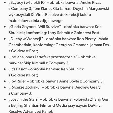
„Szybcy i wściekli 10” – obróbka barwna: Andre Rivas
z Company 3; Tom Klane, Rita Lamas i Doychin Margoevski
wykorzystali DaVinci Resolve do korekcji koloru
materiałów z dnia zdjęciowego.
„Gloria Gaynor: I Will Survive” – obróbka barwna: Ken
Sirulnick; konforming: Larry Schmitt z Goldcrest Post;
„Duchy w Wenecji” – obróbka barwna: Rob Pizzey i Maria
Chamberlain; konforming: Georgina Cranmer i Jemma Fox
z Goldcrest Post;
„Indiana Jones i artefakt przeznaczenia” – obróbka
barwna: Skip Kimball z Company 3;
„It’s Basic” – obróbka barwna: Ken Sirulnick
z Goldcrest Post;
„Joy Ride” – obróbka barwna Anne Boyle z Company 3;
„Rycerze Zodiaku” – obróbka barwna: Andrew Geary
z Company 3;
„Lost in the Stars” – obróbka barwna: kolorysta Zhang Gen
z Beijing Shantian Film and Media przy użyciu DaVinci
Resolve Advanced Panel;