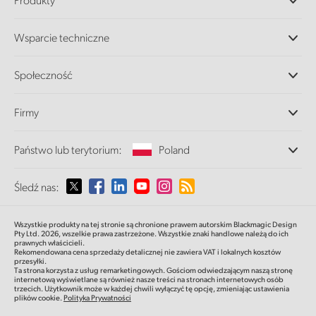
Profesjonalne kamery
Wsparcie techniczne
DaVinci Resolve i oprogramowanie Fusion
Miksery produkcyjne ATEM
Dystrybutorzy
Społeczność
Ultimatte
Centrum wsparcia technicznego
Nagrywarki dyskowe
Skontaktuj się z nami
Splice Community
Firmy
Przechwytywanie i odtwarzanie
Skaner Cintel
Oddziały
Konwersja standardów
Państwo lub terytorium:
Poland
O nas
Konwertery nadawcze
Partnerzy
Monitorowanie
Proszę wybrać państwo lub terytorium
Śledź nas:
Multimedia
Pamięć sieciowa
MultiView
Argentina
Wszystkie produkty na tej stronie są chronione prawem autorskim Blackmagic Design
Routing i dystrybucja
Pty Ltd. 2026,
wszelkie prawa zastrzeżone.
Wszystkie znaki handlowe należą do ich
prawnych właścicieli.
Transmisja i kodowanie
Australia
Rekomendowana cena sprzedaży detalicznej nie zawiera VAT i lokalnych kosztów
przesyłki.
Ta strona korzysta z usług remarketingowych. Gościom odwiedzającym naszą stronę
internetową wyświetlane są również nasze treści na stronach internetowych osób
Austria
trzecich. Użytkownik może w każdej chwili wyłączyć tę opcję, zmieniając ustawienia
plików cookie.
Polityka Prywatności
Brazil