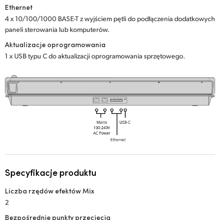
Netherlands
Ethernet
4 x 10/100/1000 BASE-T z wyjściem pętli do podłączenia dodatkowych
New Zealand
paneli sterowania lub komputerów.
Norway
Aktualizacje oprogramowania
1 x USB typu C do aktualizacji oprogramowania sprzętowego.
Polska
Portugal
Singapore
South Africa
Spain
Sweden
Specyfikacje produktu
Chinese Taipei
Liczba rzędów efektów Mix
2
Turkey
Bezpośrednie punkty przecięcia