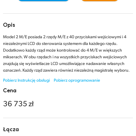
Finland
Galeria
France
Opis
Specyfikacje
Germany
Model 2 M/E posiada 2 rzędy M/E z 40 przyciskami wejściowymi i 4
niezależnymi LCD do sterowania systemem dla każdego rzędu.
Hong Kong SAR, China
Dodatkowo każdy rząd może kontrolować do 4 M/E w większych
mikserach. W obu rzędach i na wszystkich przyciskach wejściowych
India
znajdują się wyświetlacze LCD umożliwiające nadawanie własnych
oznaczeń. Każdy rząd zawiera również niezależną magistralę wyboru.
Italy
Pobierz Instrukcję obsługi
Pobierz oprogramowanie
Japan
Cena
Korea
36 735 zł
Mexico
Malaysia
Łącza