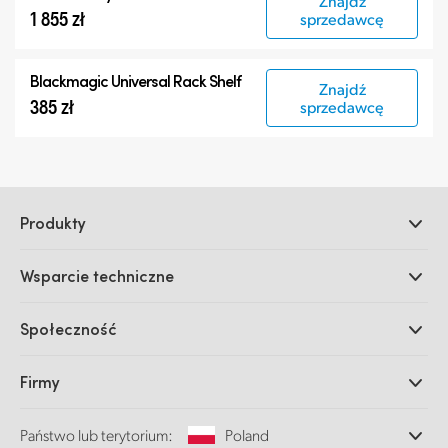
Znajdź
1 855 zł
sprzedawcę
Blackmagic Universal Rack Shelf
Znajdź
385 zł
sprzedawcę
Produkty
Profesjonalne kamery
Wsparcie techniczne
DaVinci Resolve i oprogramowanie Fusion
Miksery produkcyjne ATEM
Dystrybutorzy
Społeczność
Ultimatte
Centrum wsparcia technicznego
Nagrywarki dyskowe
Skontaktuj się z nami
Splice Community
Firmy
Przechwytywanie i odtwarzanie
Skaner Cintel
Oddziały
Konwersja standardów
Państwo lub terytorium:
Poland
O nas