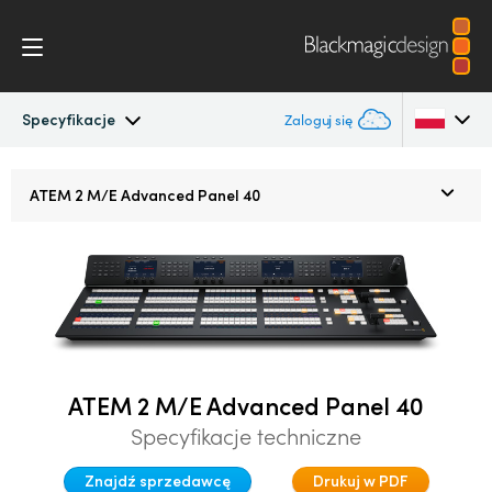
Specyfikacje
Zaloguj się
ATEM Constellation 8K
Argentina
ATEM
2 M/E
Advanced Panel 40
Australia
Konstrukcja
Austria
Funkcje
Brazil
Oprogramowanie
Canada
ATEM 2 M/E Advanced Panel 40
Advanced Panel
China
Specyfikacje techniczne
Denmark
Sterowanie
Znajdź sprzedawcę
Drukuj w PDF