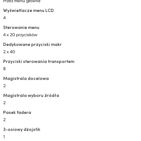
Przez menu główne
Wyświetlacze menu LCD
4
Sterowanie menu
4 x 20 przycisków
Dedykowane przyciski makr
2 x 40
Przyciski sterowania transportem
8
Magistrala docelowa
2
Magistrala wyboru źródła
2
Pasek fadera
2
3-osiowy dżojstik
1