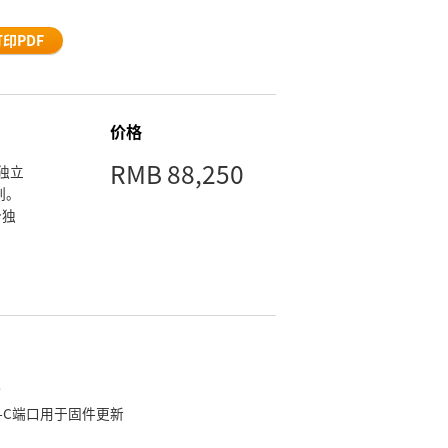
打印PDF
价格
RMB 88,250
独立
列。
个独
新
B-C端口用于固件更新