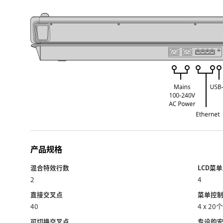
产品规格
混合特效行数
LCD菜
2
4
直接交叉点
菜单控
40
4 x 2
可切换交叉点
专设的