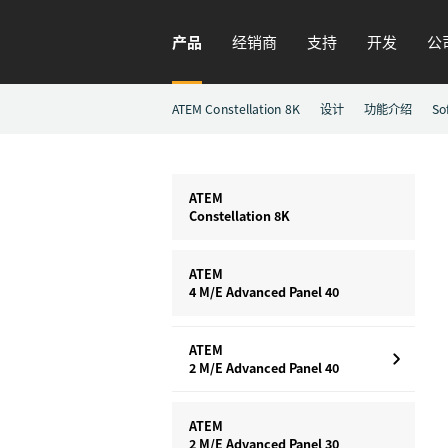
产品
经销商
支持
开发
公
ATEM Constellation 8K
设计
功能介绍
So
ATEM
Constellation 8K
ATEM
4 M/E
Advanced Panel 40
ATEM
2 M/E
Advanced Panel 40
ATEM
2 M/E
Advanced Panel 30