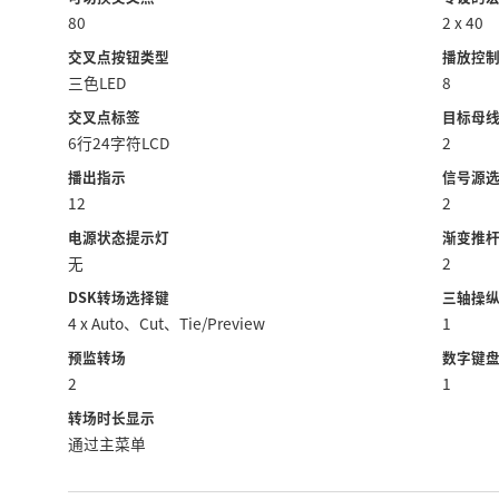
80
2 x 40
交叉点按钮类型
播放控
三色LED
8
交叉点标签
目标母
6行24字符LCD
2
播出指示
信号源
12
2
电源状态提示灯
渐变推
无
2
DSK转场选择键
三轴操
4 x Auto、Cut、Tie/Preview
1
预监转场
数字键
2
1
转场时长显示
通过主菜单