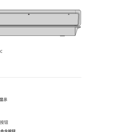
单显示
制
0个按钮
宏命令按钮