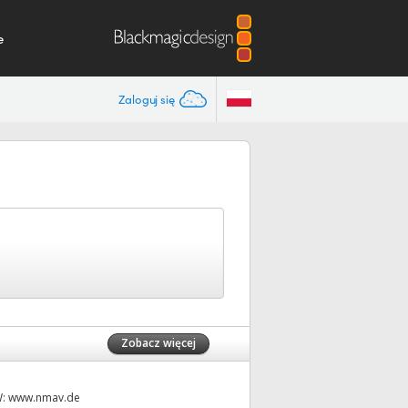
e
Zaloguj się
Zobacz więcej
W:
www.nmav.de