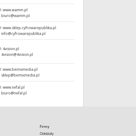
W:
www.wamm.pl
:
biuro@wamm.pl
W:
www.sklep.cyfrowarepublika.pl
:
info@cyfrowarepublika.pl
W:
4vision.pl
:
4vision@4vision.pl
W:
www.bemixmedia.pl
:
sklep@bemixmedia.pl
W:
www.nefal.pl
:
biuro@nefal.pl
Firmy
Oddziały