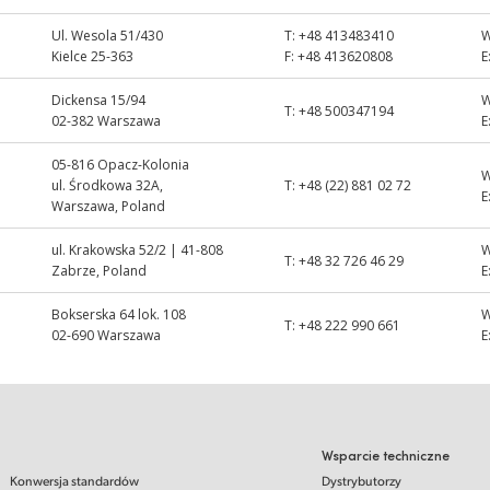
Ul. Wesola 51/430
T:
+48 413483410
Kielce 25-363
F:
+48 413620808
E
Dickensa 15/94
T:
+48 500347194
02-382 Warszawa
E
05-816 Opacz-Kolonia
ul. Środkowa 32A,
T:
+48 (22) 881 02 72
E
Warszawa, Poland
ul. Krakowska 52/2 | 41-808
T:
+48 32 726 46 29
Zabrze, Poland
E
Bokserska 64 lok. 108
T:
+48 222 990 661
02-690 Warszawa
E
Wsparcie techniczne
Konwersja standardów
Dystrybutorzy