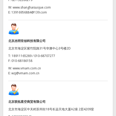
W:
www.shanghaisuojue.com
E:
13916956884@139.com
北京杰明世创科技有限公司
北京市海淀区紫竹院路31号华澳中心3号楼2D
T:
18911165289 / 010-68707277
F:
010-68186158
W:
www.vmam.com.cn
E:
wzj@vmam.com.cn
北京联拓星空商贸有限公司
北京市海淀区中关村苏州街18号长远天地大厦A2座 2层4209室