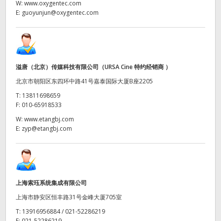
W:
www.oxygentec.com
E:
guoyunjun@oxygentec.com
UAE
Ukraine
United Kingdom
溢唐（北京）传媒科技有限公司（URSA Cine 特约经销商 ）
United States
北京市朝阳区东四环中路41号嘉泰国际大厦B座2205
T:
13811698659
F:
010-65918533
W:
www.etangbj.com
E:
zyp@etangbj.com
上海索珏系统集成有限公司
上海市静安区恒丰路31号金峰大厦705室
T:
13916956884 / 021-52286219
F:
021-52286219