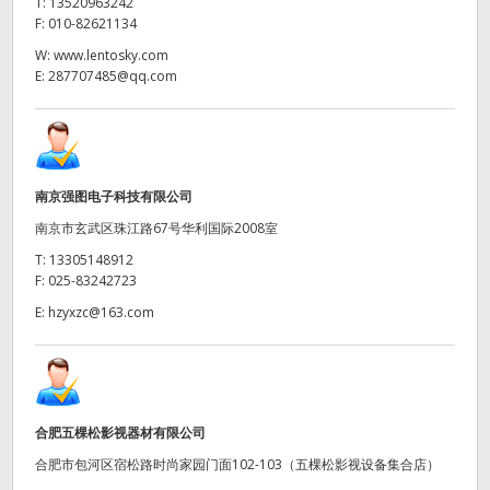
T:
13520963242
F:
010-82621134
W:
www.lentosky.com
E:
287707485@qq.com
南京强图电子科技有限公司
南京市玄武区珠江路67号华利国际2008室
T:
13305148912
F:
025-83242723
E:
hzyxzc@163.com
合肥五棵松影视器材有限公司
合肥市包河区宿松路时尚家园门面102-103（五棵松影视设备集合店）