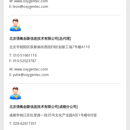
Netherlands
W:
www.oxygentec.com
E:
leon@oxygentec.com
New Zealand
Norway
Poland
北京强氧创新信息技术有限公司[总代理]
北京市朝阳区双桥南街西段E9区创新工场7号楼A110
Portugal
T:
010-51661116
F:
010-52023787
Singapore
W:
www.oxygentec.com
E:
yuhe@oxygentec.com
South Africa
Spain
Sweden
北京强氧创新信息技术有限公司[成都分公司]
中华台北
成都市锦江区红星路一段35号文化产业园A区1号楼603室
T:
028-62617351
Turkey