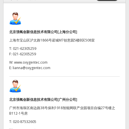
Finland
France
Germany
北京强氧创新信息技术有限公司[上海分公司]
上海市宝山区沪太路1866号诺城M7创意园5楼B区508室
中国香港
T:
021-62305259
F:
021-62305259
India
W:
www.oxygentec.com
Italy
E:
lianna@oxygentec.com
Japan
Korea
北京强氧创新信息技术有限公司[广州分公司]
Mexico
广州市海珠区南边路38号保利1918智能网联产业园项目自编27号楼之
B112-1号房
Malaysia
T:
020-87532605