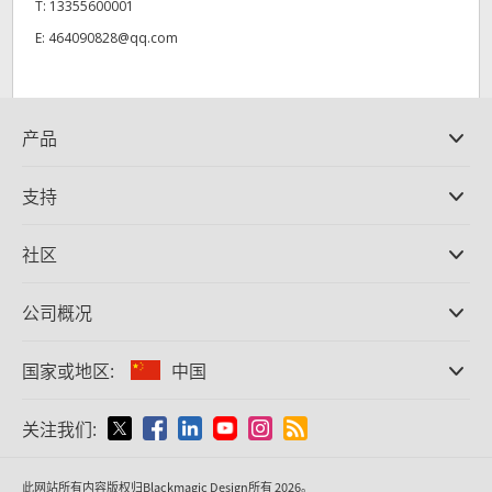
T:
13355600001
E:
464090828@qq.com
产品
专业摄影机
支持
DaVinci Resolve和Fusion软件
ATEM Production Switcher系列
经销商
社区
Ultimatte
支持中心
硬盘录机
联系我们
Splice社区
公司概况
采集和输出
Cintel胶片扫描
办事处
格式转换
国家或地区:
中国
关于我们
广播级转换器
合作伙伴
监看
请选择国家或地区
关注我们:
媒体
网络存储
MultiView
Argentina
此网站所有内容版权归Blackmagic Design所有 2026。