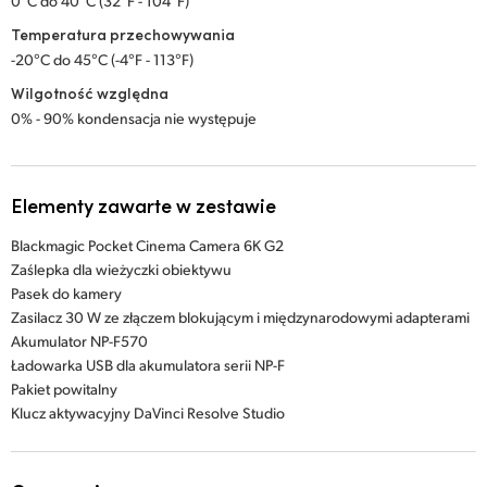
0°C do 40°C (32°F - 104°F)
Temperatura przechowywania
-20°C do 45°C (-4°F - 113°F)
Wilgotność względna
0% - 90% kondensacja nie występuje
Elementy zawarte w zestawie
Blackmagic Pocket Cinema Camera 6K G2
Zaślepka dla wieżyczki obiektywu
Pasek do kamery
Zasilacz 30 W ze złączem blokującym i międzynarodowymi adapterami
Akumulator NP-F570
Ładowarka USB dla akumulatora serii NP-F
Pakiet powitalny
Klucz aktywacyjny DaVinci Resolve Studio