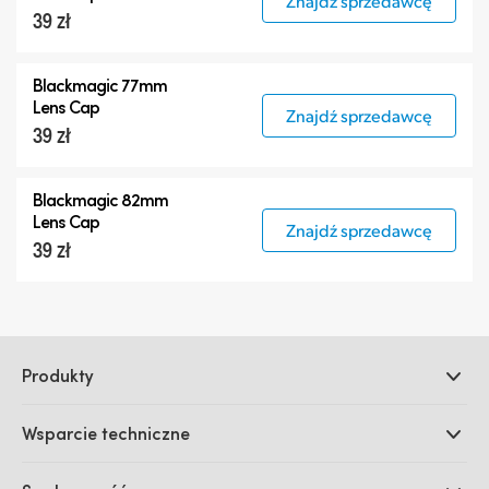
Znajdź sprzedawcę
39 zł
Blackmagic 77mm
Lens Cap
Znajdź sprzedawcę
39 zł
Blackmagic 82mm
Lens Cap
Znajdź sprzedawcę
39 zł
Produkty
Profesjonalne kamery
Wsparcie techniczne
DaVinci Resolve i oprogramowanie Fusion
Miksery produkcyjne ATEM
Dystrybutorzy