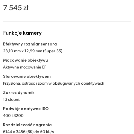
Netherlands
7 545 zł
New Zealand
Norway
Funkcje kamery
Polska
Efektywny rozmiar sensora
23,10 mm x 12,99 mm (Super 35)
Portugal
Mocowanie obiektywu
Singapore
Aktywne mocowanie EF
Sterowanie obiektywem
South Africa
Przysłona, ostrość i zoom w obsługiwanych obiektywach.
Spain
Zakres dynamiki
13 stopni.
Sweden
Podwójne natywne ISO
400 i 3200
Chinese Taipei
Rozdzielczość nagrania
Turkey
6144 x 3456 (6K) do 50 kl./s