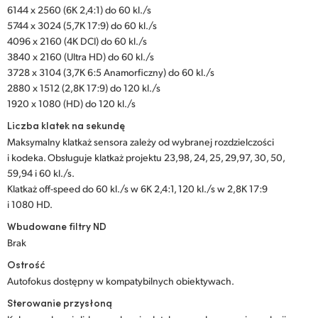
6144 x 2560 (6K 2,4:1) do 60 kl./s
UAE
5744 x 3024 (5,7K 17:9) do 60 kl./s
4096 x 2160 (4K DCI) do 60 kl./s
Ukraine
3840 x 2160 (Ultra HD) do 60 kl./s
3728 x 3104 (3,7K 6:5 Anamorficzny) do 60 kl./s
United Kingdom
2880 x 1512 (2,8K 17:9) do 120 kl./s
1920 x 1080 (HD) do 120 kl./s
United States
Liczba klatek na sekundę
Maksymalny klatkaż sensora zależy od wybranej rozdzielczości
i kodeka. Obsługuje klatkaż projektu 23,98, 24, 25, 29,97, 30, 50,
59,94 i 60 kl./s.
Klatkaż off-speed do 60 kl./s w 6K 2,4:1, 120 kl./s w 2,8K 17:9
i 1080 HD.
Wbudowane filtry ND
Brak
Ostrość
Autofokus dostępny w kompatybilnych obiektywach.
Sterowanie przysłoną