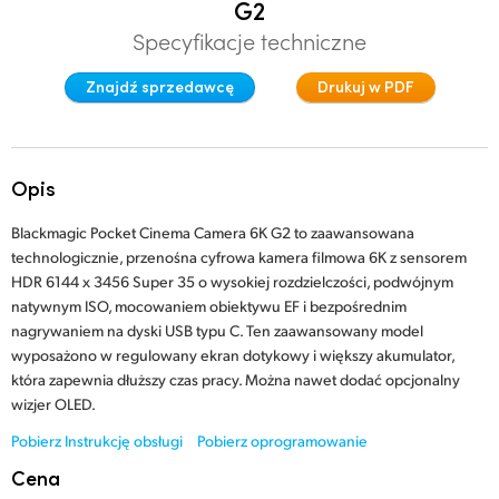
G2
Finland
Specyfikacje techniczne
Studio
France
Znajdź sprzedawcę
Drukuj w PDF
Galeria
Germany
Specyfikacje
Hong Kong SAR, China
Opis
India
Blackmagic Pocket Cinema Camera 6K G2 to zaawansowana
technologicznie, przenośna cyfrowa kamera filmowa 6K z sensorem
Italy
HDR 6144 x 3456 Super 35 o wysokiej rozdzielczości, podwójnym
natywnym ISO, mocowaniem obiektywu EF i bezpośrednim
Japan
nagrywaniem na dyski USB typu C. Ten zaawansowany model
wyposażono w regulowany ekran dotykowy i większy akumulator,
Korea
która zapewnia dłuższy czas pracy. Można nawet dodać opcjonalny
Mexico
wizjer OLED.
Pobierz Instrukcję obsługi
Pobierz oprogramowanie
Malaysia
Cena