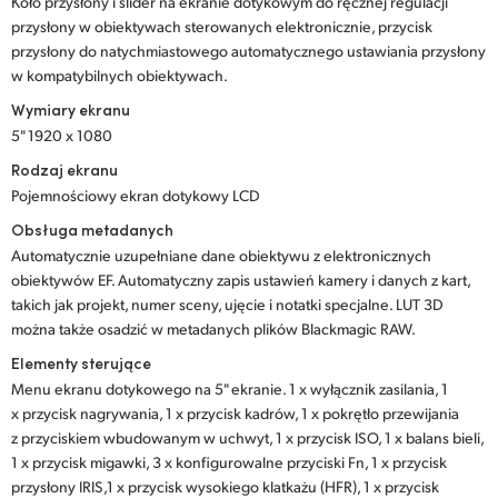
Koło przysłony i slider na ekranie dotykowym do ręcznej regulacji
przysłony w obiektywach sterowanych elektronicznie, przycisk
przysłony do natychmiastowego automatycznego ustawiania przysłony
w kompatybilnych obiektywach.
Wymiary ekranu
5" 1920 x 1080
Rodzaj ekranu
Pojemnościowy ekran dotykowy LCD
Obsługa metadanych
Automatycznie uzupełniane dane obiektywu z elektronicznych
obiektywów EF. Automatyczny zapis ustawień kamery i danych z kart,
takich jak projekt, numer sceny, ujęcie i notatki specjalne. LUT 3D
można także osadzić w metadanych plików Blackmagic RAW.
Elementy sterujące
Menu ekranu dotykowego na 5" ekranie. 1 x wyłącznik zasilania, 1
x przycisk nagrywania, 1 x przycisk kadrów, 1 x pokrętło przewijania
z przyciskiem wbudowanym w uchwyt, 1 x przycisk ISO, 1 x balans bieli,
1 x przycisk migawki, 3 x konfigurowalne przyciski Fn, 1 x przycisk
przysłony IRIS,1 x przycisk wysokiego klatkażu (HFR), 1 x przycisk