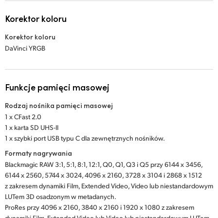
Korektor koloru
Korektor koloru
DaVinci YRGB
Funkcje pamięci masowej
Rodzaj nośnika pamięci masowej
1 x CFast 2.0
1 x karta SD UHS-II
1 x szybki port USB typu C dla zewnętrznych nośników.
Formaty nagrywania
Blackmagic RAW 3:1, 5:1, 8:1, 12:1, Q0, Q1, Q3 i Q5 przy 6144 x 3456,
6144 x 2560, 5744 x 3024, 4096 x 2160, 3728 x 3104 i 2868 x 1512
z zakresem dynamiki Film, Extended Video, Video lub niestandardowym
LUTem 3D osadzonym w metadanych.
ProRes przy 4096 x 2160, 3840 x 2160 i 1920 x 1080 z zakresem
dynamiki Film, Extended Video lub Video lub niestandardowym LUTem