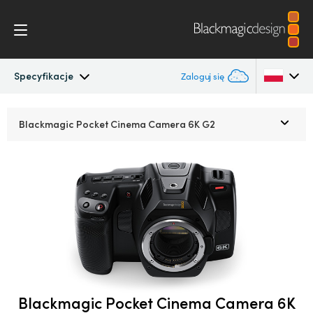
Specyfikacje
Zaloguj się
Pocket Cinema Camera
Argentina
Blackmagic Pocket
Cinema Camera 6K G2
Australia
Przepływ pracy
Austria
Konstrukcja
Brazil
Akcesoria
Canada
Blackmagic OS
China
Denmark
Blackmagic Pocket Cinema Camera 6K
Blackmagic RAW