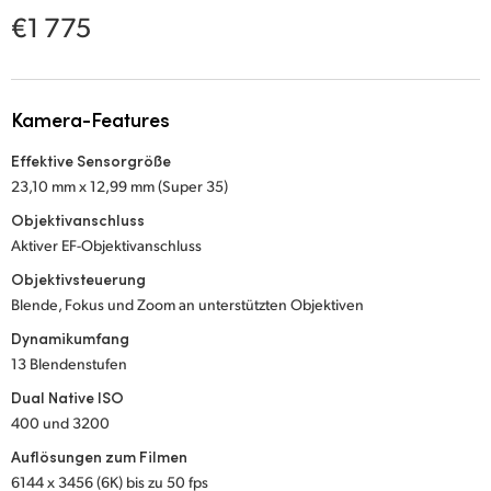
Netherlands
€1 775
New Zealand
Norway
Kamera-Features
Poland
Effektive Sensorgröße
23,10 mm x 12,99 mm (Super 35)
Portugal
Objektivanschluss
Singapore
Aktiver EF-Objektivanschluss
Objektivsteuerung
South Africa
Blende, Fokus und Zoom an unterstützten Objektiven
Spain
Dynamikumfang
13 Blendenstufen
Sweden
Dual Native ISO
400 und 3200
Chinese Taipei
Auflösungen zum Filmen
Turkey
6144 x 3456 (6K) bis zu 50 fps