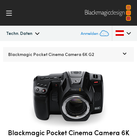
Techn. Daten
Anmelden
Pocket Cinema Camera
Argentina
Blackmagic Pocket
Cinema Camera 6K G2
Australia
Workflow
Austria
Design
Brazil
Zubehör
Canada
Blackmagic OS
China
Denmark
Blackmagic Pocket Cinema Camera 6K
Blackmagic RAW