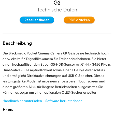
G2
Finland
Technische Daten
Studio
France
Reseller finden
PDF drucken
Galerie
Germany
Techn. Daten
Hong Kong SAR, China
Beschreibung
India
Die Blackmagic Pocket Cinema Camera 6K G2 ist eine technisch hoch
entwickelte 6K-Digitalfilmkamera für Freihandaufnahmen. Sie bietet
Italy
einen hochauflösenden Super-35-HDR-Sensor mit 6144 x 3456 Pixeln,
Dual-Native-ISO-Empfindlichkeit sowie einen EF-Objektivanschluss
Japan
und ermöglicht Direktaufzeichnungen auf USB-C-Speicher. Dieses
leistungsstarke Modell ist mit einem anpassbaren Touchscreen und
Korea
einem größeren Akku für längere Betriebszeiten ausgestattet. Sie
Mexico
können es sogar um einen optionalen OLED-Sucher erweitern.
Handbuch herunterladen
Software herunterladen
Malaysia
Preis