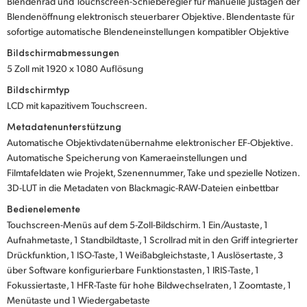
Blendenrad und Touchscreen-Schieberegler für manuelle Justagen der
Blendenöffnung elektronisch steuerbarer Objektive. Blendentaste für
sofortige automatische Blendeneinstellungen kompatibler Objektive
Bildschirmabmessungen
5 Zoll mit 1920 x 1080 Auflösung
Bildschirmtyp
LCD mit kapazitivem Touchscreen.
Metadatenunterstützung
Automatische Objektivdatenübernahme elektronischer EF-Objektive.
Automatische Speicherung von Kameraeinstellungen und
Filmtafeldaten wie Projekt, Szenennummer, Take und spezielle Notizen.
3D-LUT in die Metadaten von Blackmagic-RAW-Dateien einbettbar
Bedienelemente
Touchscreen-Menüs auf dem 5-Zoll-Bildschirm. 1 Ein/Austaste, 1
Aufnahmetaste, 1 Standbildtaste, 1 Scrollrad mit in den Griff integrierter
Drückfunktion, 1 ISO-Taste, 1 Weißabgleichstaste, 1 Auslösertaste, 3
über Software konfigurierbare Funktionstasten, 1 IRIS-Taste, 1
Fokussiertaste, 1 HFR-Taste für hohe Bildwechselraten, 1 Zoomtaste, 1
Menütaste und 1 Wiedergabetaste