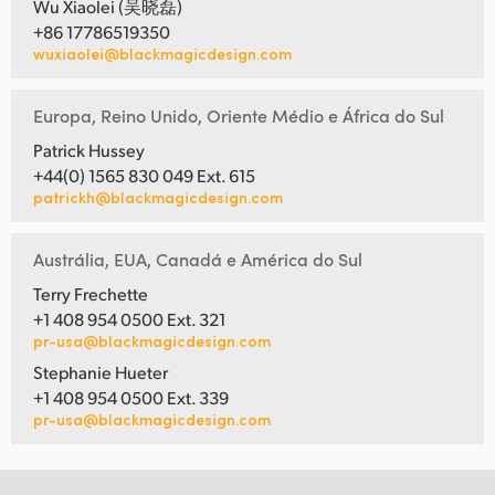
Wu Xiaolei (吴晓磊)
+86 17786519350
wuxiaolei@blackmagicdesign.com
Europa, Reino Unido, Oriente Médio e África do Sul
Patrick Hussey
+44(0) 1565 830 049 Ext. 615
patrickh@blackmagicdesign.com
Austrália, EUA, Canadá e América do Sul
Terry Frechette
+1 408 954 0500 Ext. 321
pr-usa@blackmagicdesign.com
Stephanie Hueter
+1 408 954 0500 Ext. 339
pr-usa@blackmagicdesign.com