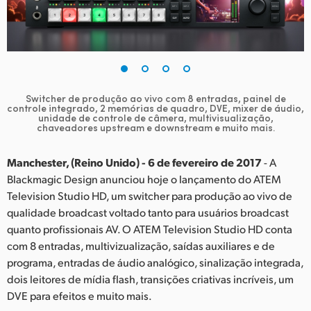
Finland
France
Germany
Switcher de produção ao vivo com 8 entradas, painel de
Hong Kong SAR, China
controle integrado, 2 memórias de quadro, DVE, mixer de áudio,
unidade de controle de câmera, multivisualização,
chaveadores upstream e downstream e muito mais.
India
Manchester, (Reino Unido) - 6 de fevereiro de 2017
- A
Italy
Blackmagic Design anunciou hoje o lançamento do ATEM
Japan
Television Studio HD, um switcher para produção ao vivo de
qualidade broadcast voltado tanto para usuários broadcast
Korea
quanto profissionais AV. O ATEM Television Studio HD conta
com 8 entradas, multivizualização, saídas auxiliares e de
Mexico
programa, entradas de áudio analógico, sinalização integrada,
dois leitores de mídia flash, transições criativas incríveis, um
Malaysia
DVE para efeitos e muito mais.