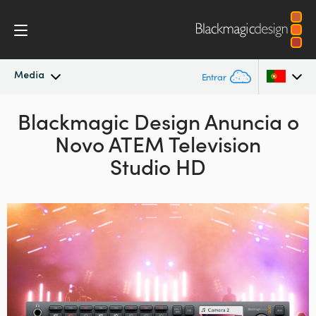
Media
Entrar
Novidades
Blackmagic Design Anuncia o
Argentina
Novo ATEM Television
Australia
Arquivo
Studio HD
Austria
Imagens para Imprensa
Brazil
Canada
China
Denmark