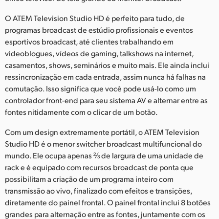
UAE
O ATEM Television Studio HD é perfeito para tudo, de
programas broadcast de estúdio profissionais e eventos
Ukraine
esportivos broadcast, até clientes trabalhando em
videoblogues, vídeos de gaming, talkshows na internet,
United Kingdom
casamentos, shows, seminários e muito mais. Ele ainda inclui
United States
ressincronização em cada entrada, assim nunca há falhas na
comutação. Isso significa que você pode usá-lo como um
controlador front-end para seu sistema AV e alternar entre as
fontes nitidamente com o clicar de um botão.
Com um design extremamente portátil, o ATEM Television
Studio HD é o menor switcher broadcast multifuncional do
mundo. Ele ocupa apenas ⅔ de largura de uma unidade de
rack e é equipado com recursos broadcast de ponta que
possibilitam a criação de um programa inteiro com
transmissão ao vivo, finalizado com efeitos e transições,
diretamente do painel frontal. O painel frontal inclui 8 botões
grandes para alternação entre as fontes, juntamente com os