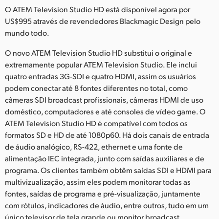
Netherlands
O ATEM Television Studio HD está disponível agora por
US$995 através de revendedores Blackmagic Design pelo
New Zealand
mundo todo.
Norway
O novo ATEM Television Studio HD substitui o original e
Poland
extremamente popular ATEM Television Studio. Ele inclui
quatro entradas 3G-SDI e quatro HDMI, assim os usuários
Portugal
podem conectar até 8 fontes diferentes no total, como
câmeras SDI broadcast profissionais, câmeras HDMI de uso
Singapore
doméstico, computadores e até consoles de vídeo game. O
ATEM Television Studio HD é compatível com todos os
South Africa
formatos SD e HD de até 1080p60. Há dois canais de entrada
de áudio analógico, RS-422, ethernet e uma fonte de
Spain
alimentação IEC integrada, junto com saídas auxiliares e de
Sweden
programa. Os clientes também obtêm saídas SDI e HDMI para
multivizualização, assim eles podem monitorar todas as
Chinese Taipei
fontes, saídas de programa e pré-visualização, juntamente
com rótulos, indicadores de áudio, entre outros, tudo em um
Turkey
único televisor de tela grande ou monitor broadcast.