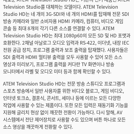
Netherlands
Television Studio를 대체하는 모델이다. ATEM Television
Studio HD는 네 개의 3G-SDI와 네 개의 HDMI를 탑재해 전문 SDI
New Zealand
방송 카메라와 일반 소비자용 HDMI 카메라, 컴퓨터, 비디오 게임
콘솔 등 최대 8개의 각기 다른 소스를 연결할 수 있다. ATEM
Norway
Television Studio HD는 최대 1080p60의 모든 SD 및 HD 포맷과
호환한다. 2채널 아날로그 오디오 입력과 RS-422, 이더넷, 내장 IEC
Poland
전원 공급 장치, 프로그램 출력과 보조 출력을 탑재했다. 사용자들은
Portugal
SDI 출력과 HDMI 멀티뷰 출력을 모두 사용할 수 있어 모든 소스
영상과 미리보기, 프로그램 출력을 커다란 TV 화면이나 방송
Singapore
모니터에서 라벨 및 오디오 미터 등과 함께 확인할 수 있다.
South Africa
ATEM Television Studio HD는 전문 방송 스튜디오 프로그램과
스포츠 방송에서 일반 사용자를 위한 비디오 블로그, 게임 비디오,
Spain
인터넷 토크쇼, 결혼식, 콘서트, 세미나 등에 이르는 모든 다양한
작업에 사용할 수 있는 제품이다. 또한 모든 입력은 재동기화 기능을
Sweden
지원해 글리치 현상 없이 깨끗한 전환이 가능하다. 다시 말해, AV
시스템에서 전단 제어장치로 사용할 수도 있으며 버튼 하나로 모든
Chinese Taipei
소스 영상을 깨끗하게 전환할 수 있다.