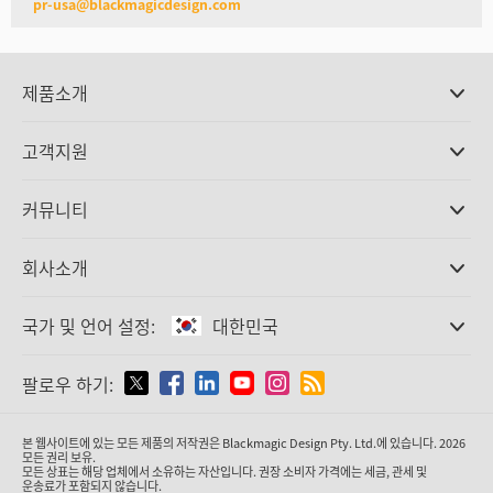
pr-usa@blackmagicdesign.com
제품소개
전문가용 카메라
고객지원
DaVinci Resolve와 Fusion 소프트웨어
ATEM 제작 스위처
판매처
커뮤니티
Ultimatte
고객지원 센터
디스크 레코더
문의하기
Splice Community
회사소개
캡쳐 및 재생
Cintel 필름 스캐닝
사무실
표준 변환
국가 및 언어 설정:
대한민국
회사 소개
방송용 컨버터
제휴 업체
모니터링
국가 및 언어를 설정하세요
팔로우 하기:
미디어
네트워크 스토리지
MultiView
Argentina
본 웹사이트에 있는 모든 제품의 저작권은 Blackmagic Design Pty. Ltd.에 있습니다. 2026
라우팅 및 분배
모든 권리 보유.
모든 상표는 해당 업체에서 소유하는 자산입니다. 권장 소비자 가격에는 세금, 관세 및
스트리밍·인코딩
Australia
운송료가 포함되지 않습니다.