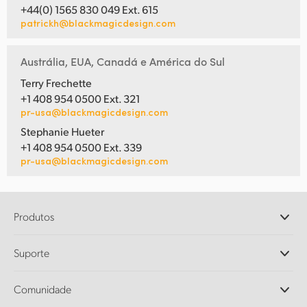
+44(0) 1565 830 049 Ext. 615
patrickh@blackmagicdesign.com
Austrália, EUA, Canadá e América do Sul
Terry Frechette
+1 408 954 0500 Ext. 321
pr-usa@blackmagicdesign.com
Stephanie Hueter
+1 408 954 0500 Ext. 339
pr-usa@blackmagicdesign.com
Produtos
Câmeras Profissionais
Suporte
DaVinci Resolve e Fusion
Switchers de Produção ATEM
Revendedores
Comunidade
Ultimatte
Central de Suporte Técnico