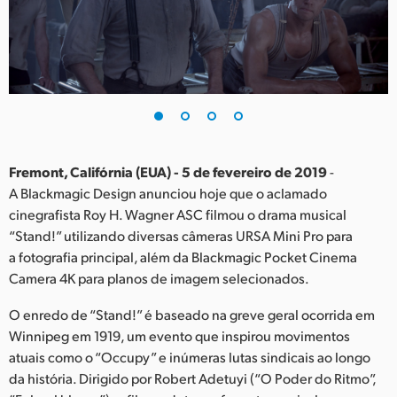
Finland
France
Germany
Hong Kong SAR, China
India
Fremont, Califórnia (EUA) - 5 de fevereiro de 2019
-
A Blackmagic Design anunciou hoje que o aclamado
Italy
cinegrafista Roy H. Wagner ASC filmou o drama musical
“Stand!” utilizando diversas câmeras URSA Mini Pro para
Japan
a fotografia principal, além da Blackmagic Pocket Cinema
Camera 4K para planos de imagem selecionados.
Korea
O enredo de “Stand!” é baseado na greve geral ocorrida em
Mexico
Winnipeg em 1919, um evento que inspirou movimentos
atuais como o “Occupy” e inúmeras lutas sindicais ao longo
Malaysia
da história. Dirigido por Robert Adetuyi (“O Poder do Ritmo”,