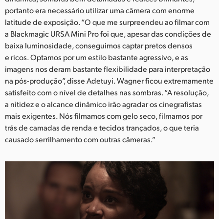
portanto era necessário utilizar uma câmera com enorme
UAE
latitude de exposição. “O que me surpreendeu ao filmar com
a Blackmagic URSA Mini Pro foi que, apesar das condições de
Ukraine
baixa luminosidade, conseguimos captar pretos densos
United Kingdom
e ricos. Optamos por um estilo bastante agressivo, e as
imagens nos deram bastante flexibilidade para interpretação
United States
na pós-produção”, disse Adetuyi. Wagner ficou extremamente
satisfeito com o nível de detalhes nas sombras. “A resolução,
a nitidez e o alcance dinâmico irão agradar os cinegrafistas
mais exigentes. Nós filmamos com gelo seco, filmamos por
trás de camadas de renda e tecidos trançados, o que teria
causado serrilhamento com outras câmeras.”