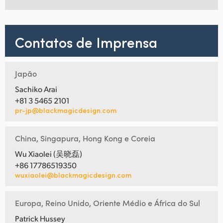
Contatos de Imprensa
Japão
Sachiko Arai
+81 3 5465 2101
pr-jp@blackmagicdesign.com
China, Singapura, Hong Kong e Coreia
Wu Xiaolei (吴晓磊)
+86 17786519350
wuxiaolei@blackmagicdesign.com
Europa, Reino Unido, Oriente Médio e África do Sul
Patrick Hussey