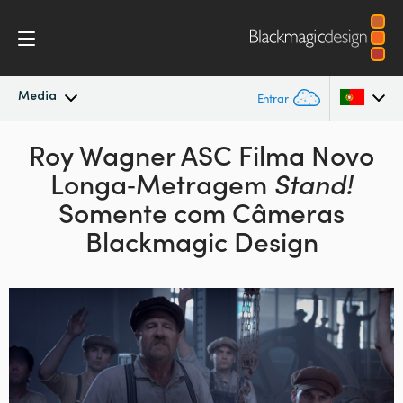
Media
Entrar
Novidades
Roy Wagner ASC Filma Novo
Argentina
Longa‑Metragem
Stand!
Australia
Arquivo
Somente
com Câmeras
Austria
Blackmagic Design
Imagens para Imprensa
Brazil
Canada
China
Denmark