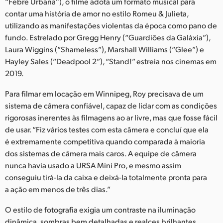
Netherlands
“Febre Urbana”), o filme adota um formato musical para
contar uma história de amor no estilo Romeu & Julieta,
New Zealand
utilizando as manifestações violentas da época como pano de
fundo. Estrelado por Gregg Henry (“Guardiões da Galáxia”),
Norway
Laura Wiggins (“Shameless”), Marshall Williams (“Glee”) e
Hayley Sales (“Deadpool 2”), “Stand!” estreia nos cinemas em
Poland
2019.
Portugal
Para filmar em locação em Winnipeg, Roy precisava de um
sistema de câmera confiável, capaz de lidar com as condições
Singapore
rigorosas inerentes às filmagens ao ar livre, mas que fosse fácil
de usar. “Fiz vários testes com esta câmera e concluí que ela
South Africa
é extremamente competitiva quando comparada à maioria
Spain
dos sistemas de câmera mais caros. A equipe de câmera
nunca havia usado a URSA Mini Pro, e mesmo assim
Sweden
conseguiu tirá-la da caixa e deixá-la totalmente pronta para
a ação em menos de três dias.”
Chinese Taipei
O estilo de fotografia exigia um contraste na iluminação
Turkey
dinâmica, sombras bem detalhadas e realces brilhantes,