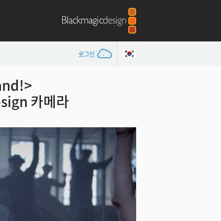
로그인
nd!>
esign 카메라