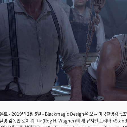
트 - 2019년 2월 5일
- Blackmagic Design은 오늘 미국촬영감독조
영 감독인 로이 웨그너(Roy H. Wagner)의 새 뮤지컬 드라마 <Stand