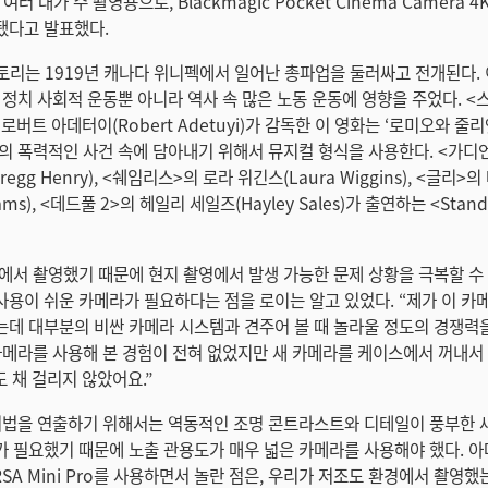
라 여러 대가 주 촬영용으로, Blackmagic Pocket Cinema Camera 
됐다고 발표했다.
 스토리는 1919년 캐나다 위니펙에서 일어난 총파업을 둘러싸고 전개된다.
정치 사회적 운동뿐 아니라 역사 속 많은 노동 운동에 영향을 주었다. <스
 로버트 아데터이(Robert Adetuyi)가 감독한 이 영화는 ‘로미오와 줄
의 폭력적인 사건 속에 담아내기 위해서 뮤지컬 형식을 사용한다. <가디
egg Henry), <쉐임리스>의 로라 위긴스(Laura Wiggins), <글리
lliams), <데드풀 2>의 헤일리 세일즈(Hayley Sales)가 출연하는 <Stan
에서 촬영했기 때문에 현지 촬영에서 발생 가능한 문제 상황을 극복할 수
용이 쉬운 카메라가 필요하다는 점을 로이는 알고 있었다. “제가 이 카
데 대부분의 비싼 카메라 시스템과 견주어 볼 때 놀라울 정도의 경쟁력
카메라를 사용해 본 경험이 전혀 없었지만 새 카메라를 케이스에서 꺼내서
도 채 걸리지 않았어요.”
기법을 연출하기 위해서는 역동적인 조명 콘트라스트와 디테일이 풍부한 
 필요했기 때문에 노출 관용도가 매우 넓은 카메라를 사용해야 했다. 아
 URSA Mini Pro를 사용하면서 놀란 점은, 우리가 저조도 환경에서 촬영