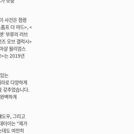
4K가 보충
 이 사건은 점령
톰프 더 야드>, <
리엣’ 부류의 러브
언즈 오브 갤럭시>
>의 마샬 윌리엄스
d!>는 2019년
 있는
메라로 다양하게
을 갖추었습니다.
 완벽하게
섀도우, 그리고
데터이는 “제가
했는데도 여전히