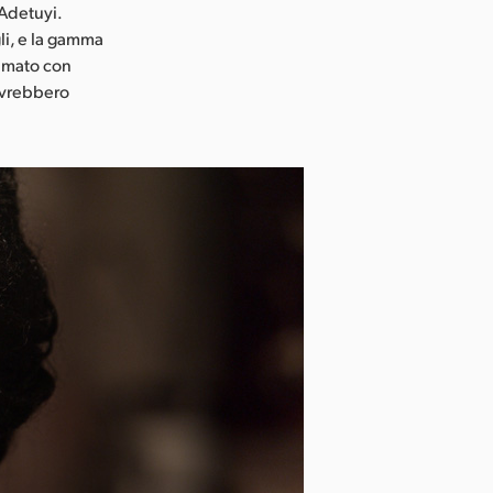
 Adetuyi.
gli, e la gamma
ilmato con
e avrebbero