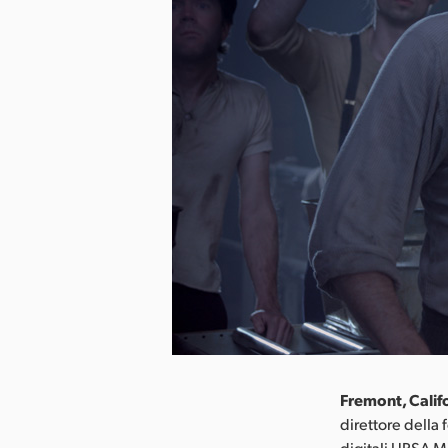
Fremont, Calif
direttore della
digitali URSA M