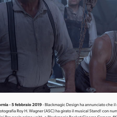
ornia - 5 febbraio 2019
- Blackmagic Design ha annunciato che il
 fotografia Roy H. Wagner (ASC) ha girato il musical Stand! con 
ini Pro per la prima unità, e Blackmagic Pocket Cinema Camera 4K