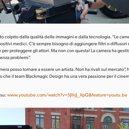
o colpito dalla qualità delle immagini e dalla tecnologia. “Le c
itivi medici. C’è sempre bisogno di aggiungere filtri o diffusori d
re per proteggere gli attori. Ma non con questa! La camera ha gestit
i senza problemi”.
era posso tornare a essere un artista. Non ha rivali sul mercato”,
o che il team Blackmagic Design ha una vera passione per il cine
 su:
www.youtube.com/watch?v=5JllrjJ_XpQ&feature=youtu.be