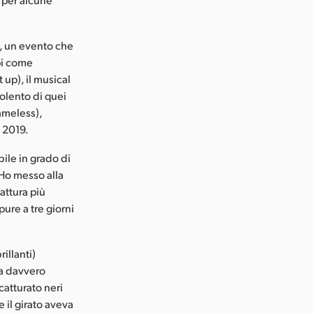
9, un evento che
mpi come
 up), il musical
iolento di quei
ameless),
l 2019.
ile in grado di
“Ho messo alla
cattura più
ure a tre giorni
illanti)
ha davvero
catturato neri
e il girato aveva