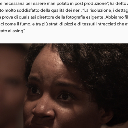
ine necessaria per essere manipolato in post produzione”, ha detto
 molto soddisfatto della qualità dei neri. “La risoluzione, i detta
 prova di qualsiasi direttore della fotografia esigente. Abbiamo f
ci come il fumo, e tra più strati di pizzi e di tessuti intrecciati ch
ato aliasing”.