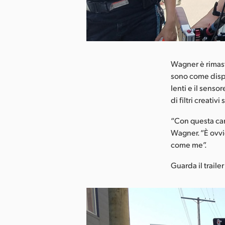
ca l’immagine
Wagner è rimast
sono come dispos
lenti e il senso
di filtri creativ
“Con questa cam
Wagner. “È ovvi
come me”.
Guarda il trailer