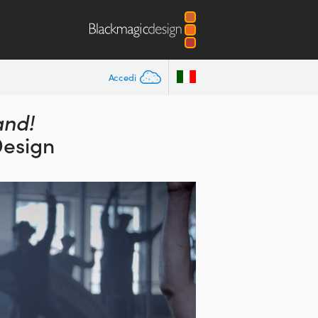
Accedi
and!
Design