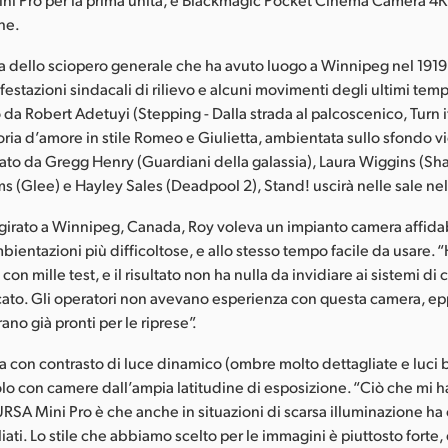
che.
ria dello sciopero generale che ha avuto luogo a Winnipeg nel 191
festazioni sindacali di rilievo e alcuni movimenti degli ultimi te
da Robert Adetuyi (Stepping - Dalla strada al palcoscenico, Turn it
oria d’amore in stile Romeo e Giulietta, ambientata sullo sfondo v
tato da Gregg Henry (Guardiani della galassia), Laura Wiggins (Sh
ms (Glee) e Hayley Sales (Deadpool 2), Stand! uscirà nelle sale ne
 girato a Winnipeg, Canada, Roy voleva un impianto camera affidab
mbientazioni più difficoltose, e allo stesso tempo facile da usare. 
con mille test, e il risultato non ha nulla da invidiare ai sistemi di 
cato. Gli operatori non avevano esperienza con questa camera, epp
rano già pronti per le riprese”.
esa con contrasto di luce dinamico (ombre molto dettagliate e luci br
solo con camere dall’ampia latitudine di esposizione. “Ciò che mi 
RSA Mini Pro è che anche in situazioni di scarsa illuminazione ha 
ati. Lo stile che abbiamo scelto per le immagini è piuttosto forte, 