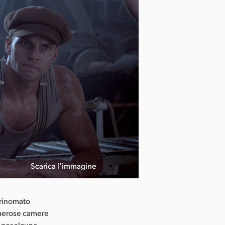
Scarica l’immagine
 rinomato
numerose camere
 per alcune