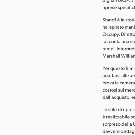
riprese specifi
Stand! è la sto
ha ispirato mani
Occupy. Diretto 
racconta una st
tempi. Interpre
Marshall Willia
Per questo film
adattarsi alle a
prova la camera 
costosi sul mer
dall’acquisto, e
Lo stile di ripr
è realizzabile 
sorpreso della U
davvero dettagli