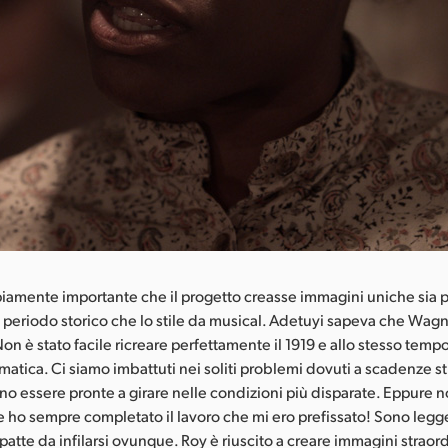
piamente importante che il progetto creasse immagini uniche sia 
l periodo storico che lo stile da musical. Adetuyi sapeva che Wa
on è stato facile ricreare perfettamente il 1919 e allo stesso temp
atica. Ci siamo imbattuti nei soliti problemi dovuti a scadenze str
 essere pronte a girare nelle condizioni più disparate. Eppure n
, e ho sempre completato il lavoro che mi ero prefissato! Sono leg
atte da infilarsi ovunque. Roy è riuscito a creare immagini straord