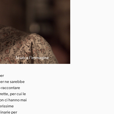
Scarica l’immagine
per
gner ne sarebbe
o raccontare
ette, per cui le
on ci hanno mai
gerissime
inarie per