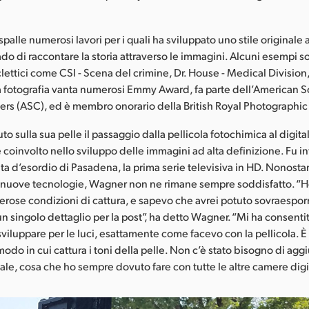
palle numerosi lavori per i quali ha sviluppato uno stile originale 
rado di raccontare la storia attraverso le immagini. Alcuni esempi 
clettici come CSI - Scena del crimine, Dr. House - Medical Division
lla fotografia vanta numerosi Emmy Award, fa parte dell’American S
s (ASC), ed è membro onorario della British Royal Photographic
o sulla sua pelle il passaggio dalla pellicola fotochimica al digita
coinvolto nello sviluppo delle immagini ad alta definizione. Fu inf
ata d’esordio di Pasadena, la prima serie televisiva in HD. Nonosta
e nuove tecnologie, Wagner non ne rimane sempre soddisfatto. “
erose condizioni di cattura, e sapevo che avrei potuto sovraespor
n singolo dettaglio per la post”, ha detto Wagner. “Mi ha consenti
sviluppare per le luci, esattamente come facevo con la pellicola. 
 modo in cui cattura i toni della pelle. Non c’è stato bisogno di agg
pale, cosa che ho sempre dovuto fare con tutte le altre camere digit