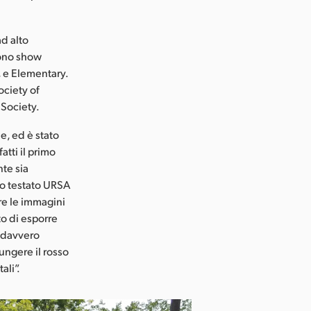
ad alto
sono show
, e Elementary.
ociety of
 Society.
le, ed è stato
atti il primo
nte sia
Ho testato URSA
re le immagini
to di esporre
È davvero
iungere il rosso
ali”.