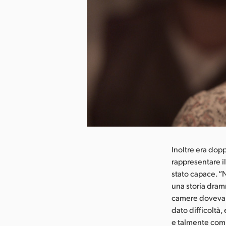
ca l’immagine
Inoltre era dop
rappresentare i
stato capace. “N
una storia dramm
camere dovevano
dato difficoltà
e talmente comp