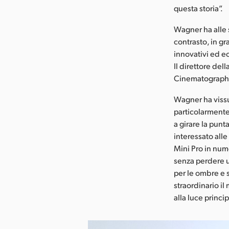
questa storia”.
Wagner ha alle s
contrasto, in g
innovativi ed e
Il direttore de
Cinematographer
Wagner ha vissut
particolarmente 
a girare la punt
interessato all
Mini Pro in num
senza perdere u
per le ombre e 
straordinario il
alla luce princi