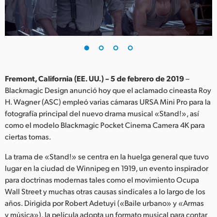
Finland
France
Germany
Hong Kong SAR, China
Fremont, California (EE. UU.) – 5 de febrero de 2019
–
Blackmagic Design anunció hoy que el aclamado cineasta Roy
India
H. Wagner (ASC) empleó varias cámaras URSA Mini Pro para la
fotografía principal del nuevo drama musical «Stand!», así
Italy
como el modelo Blackmagic Pocket Cinema Camera 4K para
Japan
ciertas tomas.
Korea
La trama de «Stand!» se centra en la huelga general que tuvo
lugar en la ciudad de Winnipeg en 1919, un evento inspirador
Mexico
para doctrinas modernas tales como el movimiento Ocupa
Wall Street y muchas otras causas sindicales a lo largo de los
Malaysia
años. Dirigida por Robert Adetuyi («Baile urbano» y «Armas
y música»), la película adopta un formato musical para contar