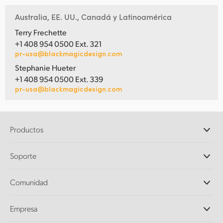
Australia, EE. UU., Canadá y Latinoamérica
Terry Frechette
+1 408 954 0500 Ext. 321
pr-usa@blackmagicdesign.com
Stephanie Hueter
+1 408 954 0500 Ext. 339
pr-usa@blackmagicdesign.com
Productos
Cámaras profesionales
Soporte
DaVinci Resolve y Fusion
Mezcladores ATEM
Distribuidores
Comunidad
Ultimatte
Centro de soporte técnico
Grabadores digitales
Contáctanos
Comunidad Splice
Empresa
Captura y reproducción
Escáner Cintel