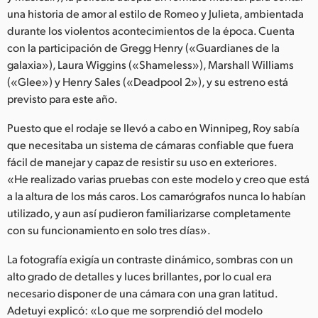
Netherlands
una historia de amor al estilo de Romeo y Julieta, ambientada
durante los violentos acontecimientos de la época. Cuenta
New Zealand
con la participación de Gregg Henry («Guardianes de la
Norway
galaxia»), Laura Wiggins («Shameless»), Marshall Williams
(«Glee») y Henry Sales («Deadpool 2»), y su estreno está
Poland
previsto para este año.
Portugal
Puesto que el rodaje se llevó a cabo en Winnipeg, Roy sabía
que necesitaba un sistema de cámaras confiable que fuera
Singapore
fácil de manejar y capaz de resistir su uso en exteriores.
«He realizado varias pruebas con este modelo y creo que está
South Africa
a la altura de los más caros. Los camarógrafos nunca lo habían
utilizado, y aun así pudieron familiarizarse completamente
España
con su funcionamiento en solo tres días».
Sweden
La fotografía exigía un contraste dinámico, sombras con un
alto grado de detalles y luces brillantes, por lo cual era
Chinese Taipei
necesario disponer de una cámara con una gran latitud.
Turkey
Adetuyi explicó: «Lo que me sorprendió del modelo