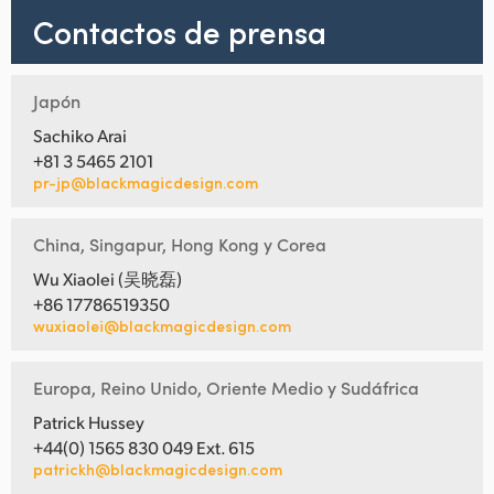
Contactos de prensa
Japón
Sachiko Arai
+81 3 5465 2101
pr-jp@blackmagicdesign.com
China, Singapur, Hong Kong y Corea
Wu Xiaolei (吴晓磊)
+86 17786519350
wuxiaolei@blackmagicdesign.com
Europa, Reino Unido, Oriente Medio y Sudáfrica
Patrick Hussey
+44(0) 1565 830 049 Ext. 615
patrickh@blackmagicdesign.com