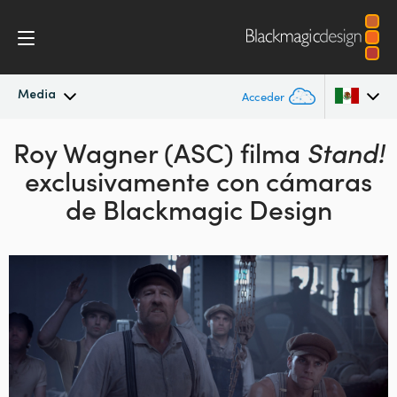
Media
Acceder
Roy Wagner (ASC)
Novedades
filma
Stand!
Argentina
exclusivamente
con cámaras
Australia
Archivo
de Blackmagic Design
Austria
Imágenes
Brazil
Canada
China
Denmark