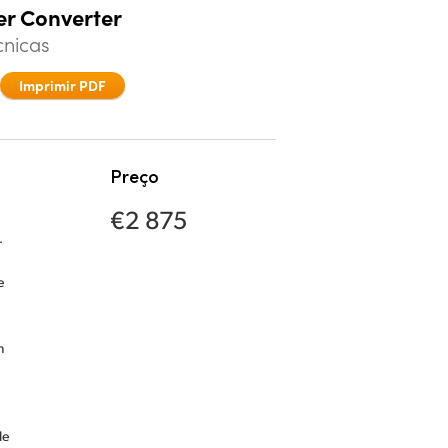
er Converter
cnicas
Imprimir PDF
Preço
€2 875
.
e
m
de