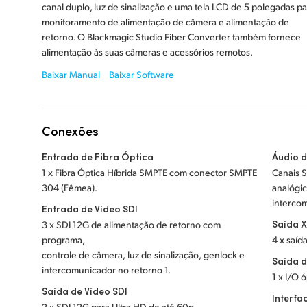
canal duplo, luz de sinalização e uma tela LCD de 5 polegadas pa
monitoramento de alimentação de câmera e alimentação de
retorno. O Blackmagic Studio Fiber Converter também fornece
alimentação às suas câmeras e acessórios remotos.
Baixar Manual
Baixar Software
Conexões
Entrada de Fibra Óptica
Áudio 
1 x Fibra Óptica Híbrida SMPTE com conector SMPTE
Canais S
304 (Fêmea).
analógic
interco
Entrada de Vídeo SDI
Saída 
3 x SDI 12G de alimentação de retorno com
programa,
4 x saíd
controle de câmera, luz de sinalização, genlock e
Saída d
intercomunicador no retorno 1.
1 x I/O 
Saída de Vídeo SDI
Interf
2 x SDI 12G para Ultra HD de até 60p.