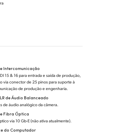
ra
de Intercomunicação
DI 15 & 16 para entrada e saída de produção,
o via conector de 25 pinos para suporte à
municação de produção e engenharia.
XLR de Áudio Balanceado
as de áudio analógico da câmera.
e Fibra Óptica
óptico via 10 Gb-E (não ativa atualmente).
ace do Computador