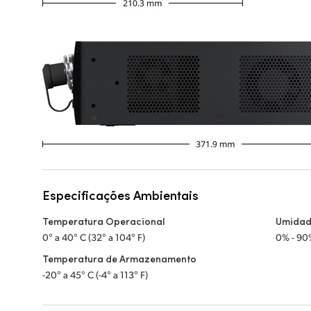
Especificações Ambientais
Temperatura Operacional
Umidad
0° a 40° C (32° a 104° F)
0% - 90
Temperatura de Armazenamento
-20° a 45° C (-4° a 113° F)