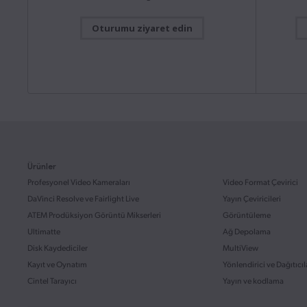
Kullanım 
Oturumu ziyaret edin
Yazılım Güncellemesi
31 Tem 2026
ATEM Mi
Blackmagic Camera 10.2.1
Bu kullanı
anlamanız
Bu yazılım güncellemesi, Blackmagic URSA Broadcast
çalıştırma 
G2’deki H.265 ve H.264 kayıt ve oynatım özelliği için
iyileştirmeler içerir.
Devamını oku
İndir
Mac OS
Windows x86
Kullanım 
Yazılım Güncellemesi
28 Tem 2026
ATEM SD
Desktop Video 16.2 Güncellemesi
Bu kullanı
Ürünler
anlamanız
Bu yazılım güncellemesi, yeni UltraStudio Mini
çalıştırma 
Monitor 12G, UltraStudio Mini Recorder 12G ve
Profesyonel Video Kameraları
Video Format Çevirici
UltraStudio Mini Replay 12G için destek ekler.
DaVinci Resolve ve Fairlight Live
Yayın Çeviricileri
Devamını oku
İndir
ATEM Prodüksiyon Görüntü Mikserleri
Görüntüleme
Mac OS
Windows x86
Linux
Ultimatte
Ağ Depolama
Kullanım 
Disk Kaydediciler
MultiView
Fairlig
Yazılım Güncellemesi
22 Tem 2026
Kayıt ve Oynatım
Yönlendirici ve Dağıtıcıl
Bu kullanı
DaVinci Resolve 21.0.3 Güncellemesi
dair genel
Cintel Tarayıcı
Yayın ve kodlama
bulunan te
Bu yazılım güncellemesi, yeniden zamanlama hızı ve
kare eğrileri için yeni geçiş modları eklemenin yanı