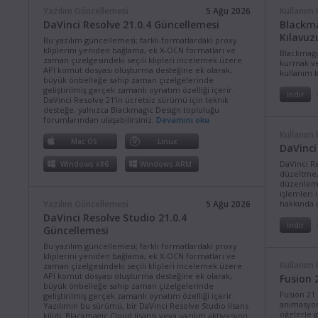
Yazılım Güncellemesi
5 Ağu 2026
Kullanım 
DaVinci Resolve 21.0.4 Güncellemesi
Blackma
Kılavuz
Bu yazılım güncellemesi; farklı formatlardaki proxy
kliplerini yeniden bağlama, ek X-OCN formatları ve
Blackmagi
zaman çizelgesindeki seçili klipleri incelemek üzere
kurmak ve
API komut dosyası oluşturma desteğine ek olarak,
kullanım 
büyük önbelleğe sahip zaman çizelgelerinde
geliştirilmiş gerçek zamanlı oynatım özelliği içerir.
İndir
DaVinci Resolve 21’in ücretsiz sürümü için teknik
desteğe, yalnızca Blackmagic Design topluluğu
forumlarından ulaşabilirsiniz.
Devamını oku
Kullanım 
Mac OS
Linux
DaVinci
DaVinci Re
Windows x86
Windows ARM
düzeltme, 
düzenlem
işlemleri 
Yazılım Güncellemesi
5 Ağu 2026
hakkında d
DaVinci Resolve Studio 21.0.4
İndir
Güncellemesi
Bu yazılım güncellemesi; farklı formatlardaki proxy
kliplerini yeniden bağlama, ek X-OCN formatları ve
Kullanım 
zaman çizelgesindeki seçili klipleri incelemek üzere
API komut dosyası oluşturma desteğine ek olarak,
Fusion 
büyük önbelleğe sahip zaman çizelgelerinde
Fusion 21 
geliştirilmiş gerçek zamanlı oynatım özelliği içerir.
animasyon
Yazılımın bu sürümü, bir DaVinci Resolve Studio lisans
öğelerle g
kilidi, Blackmagic Cloud lisansı veya yazılım aktivasyon