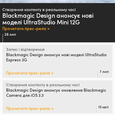
Finland
Створення контенту в реальному часі
Blackmagic Design анонсує
нові
France
моделі UltraStudio Mini 12G
Germany
Прочитати прес-реліз >
28 лип
Hong Kong SAR, China
Запис і відтворення
India
Blackmagic Design
анонсує нові
моделі
UltraStudio
Express 3G
Italy
Japan
7 лип
Прочитати прес-реліз >
Korea
Створення контенту в реальному часі
Blackmagic Design
анонсує оновлення
Blackmagic
Mexico
Camera для iOS 3.3
Malaysia
15 квіт
Прочитати прес-реліз >