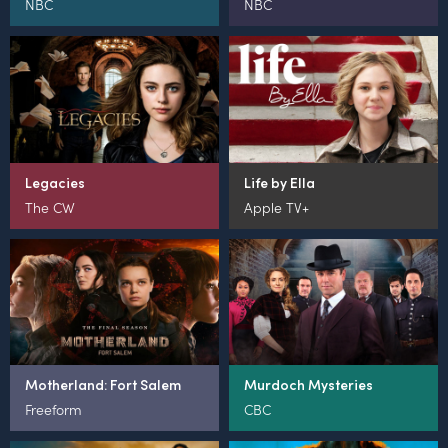
NBC
NBC
Legacies
Life by Ella
The CW
Apple TV+
Motherland: Fort Salem
Murdoch Mysteries
Freeform
CBC