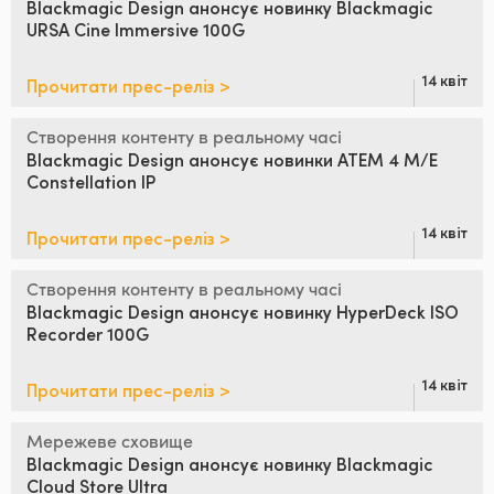
Blackmagic Design анонсує
новинку Blackmagic
URSA Cine Immersive 100G
UAE
Ukraine
14 квіт
Прочитати прес-реліз >
United Kingdom
Створення контенту в реальному часі
Blackmagic Design анонсує
новинки ATEM 4 M/E
United States
Constellation IP
14 квіт
Прочитати прес-реліз >
Створення контенту в реальному часі
Blackmagic Design анонсує
новинку HyperDeck ISO
Recorder 100G
14 квіт
Прочитати прес-реліз >
Мережеве сховище
Blackmagic Design анонсує
новинку Blackmagic
Cloud Store Ultra