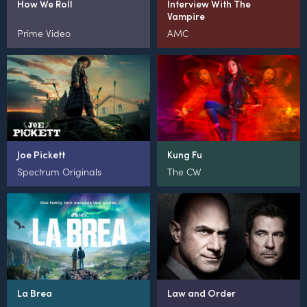
How We Roll
Interview With The
Vampire
Prime Video
AMC
Joe Pickett
Kung Fu
Spectrum Originals
The CW
La Brea
Law and Order