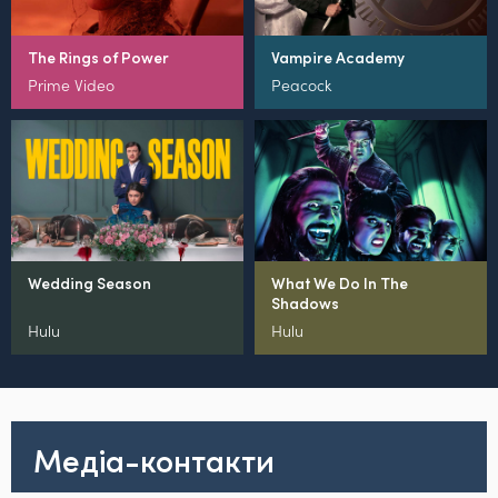
The Rings of Power
Vampire Academy
Prime Video
Peacock
Wedding Season
What We Do In The
Shadows
Hulu
Hulu
Медіа-контакти