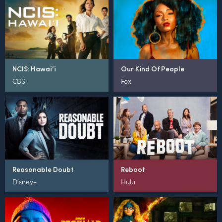
NCIS: Hawai’i
Our Kind Of People
CBS
Fox
Reasonable Doubt
Reboot
Disney+
Hulu