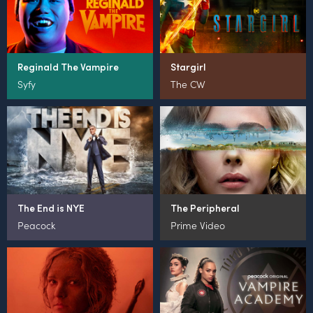
Reginald The Vampire
Stargirl
Syfy
The CW
The End is NYE
The Peripheral
Peacock
Prime Video