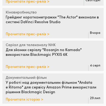
Прочитати прес-реліз >
Кіновиробництво
Грейдинг короткометражки
"The Actor"
виконали в
системі
DaVinci Resolve Studio
Вчора
Прочитати прес-реліз >
Серіал для телеканалу NHK
Для зйомки серіалу
"Rosanjin no Kamado"
використали Blackmagic PYXIS 6K
4 серп
Прочитати прес-реліз >
Документальний фільм
У роботі над
документальним
фільмом "Andata
e Ritorno" для
сервісу Amazon Prime використали
рішення Blackmagic Design
29 лип
Прочитати історію >