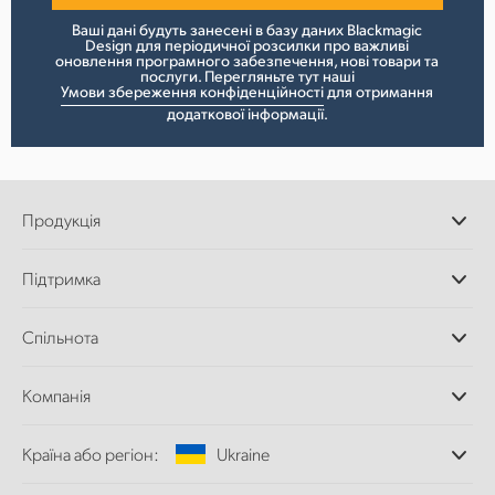
Ваші дані будуть занесені в базу даних Blackmagic
Design для періодичної розсилки про важливі
оновлення програмного забезпечення, нові товари та
послуги. Перегляньте тут нашi
Умови збереження конфіденційності
для отримання
додаткової інформації.
Продукція
Професійні камери
Підтримка
Додатки DaVinci
Resolve і Fusion
Дилери
Спільнота
Відеомікшери ATEM
Центр підтримки
Ultimatte
Зворотній зв'язок
Splice Community
Компанія
Дискові рекордери
Захоплення
Офіси
та відтворення
Країна або регіон:
Ukraine
Про нас
Сканер Cintel
Партнери