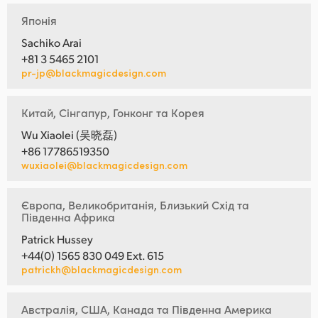
Японія
Sachiko Arai
+81 3 5465 2101
pr-jp@blackmagicdesign.com
Китай, Сінгапур, Гонконг та Корея
Wu Xiaolei (吴晓磊)
+86 17786519350
wuxiaolei@blackmagicdesign.com
Європа, Великобританія, Близький Схід та
Південна Африка
Patrick Hussey
+44(0) 1565 830 049 Ext. 615
patrickh@blackmagicdesign.com
Австралія, США, Канада та Південна Америка