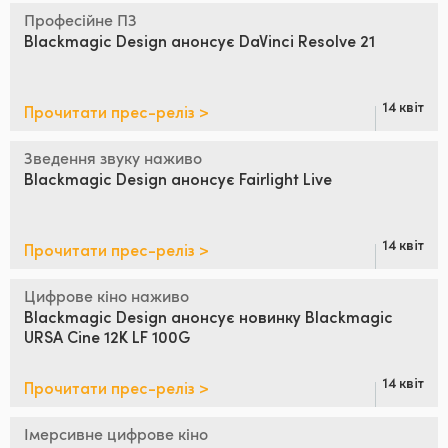
Netherlands
Професійне ПЗ
Blackmagic Design
анонсує DaVinci Resolve 21
New Zealand
Norway
14 квіт
Прочитати прес-реліз >
Poland
Зведення звуку наживо
Portugal
Blackmagic Design
анонсує Fairlight Live
Singapore
14 квіт
Прочитати прес-реліз >
South Africa
Цифрове кіно наживо
Spain
Blackmagic Design анонсує
новинку Blackmagic
URSA Cine 12K LF 100G
Sweden
14 квіт
Прочитати прес-реліз >
Chinese Taipei
Turkey
Імерсивне цифрове кіно