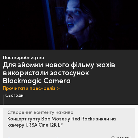
Поствиробництво
Для зйомки нового
фільму жахів
використали
застосунок
Blackmagic Camera
Прочитати прес-реліз >
Сьогодні
Створення контенту наживо
Концерт гурту
Bob Moses у Red Rocks
зняли на
камеру URSA Cine 12K LF
Сьогодні