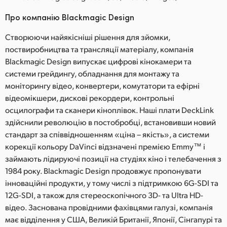
Про компанію Blackmagic Design
Створюючи найякісніші рішення для зйомки,
поствиробництва та трансляції матеріалу, компанія
Blackmagic Design випускає цифрові кінокамери та
системи грейдингу, обладнання для монтажу та
моніторингу відео, конвертери, комутатори та ефірні
відеомікшери, дискові рекордери, контрольні
осцилографи та сканери кіноплівок. Наші плати DeckLink
здійснили революцію в постобробці, встановивши новий
стандарт за співвідношенням «ціна – якість», а системи
корекції кольору DaVinci відзначені премією Emmy™ і
займають лідируючі позиції на студіях кіно і телебачення з
1984 року. Blackmagic Design продовжує пропонувати
інноваційні продукти, у тому числі з підтримкою 6G-SDI та
12G-SDI, а також для стереоскопічного 3D- та Ultra HD-
відео. Заснована провідними фахівцями галузі, компанія
має відділення у США, Великій Британії, Японії, Сінгапурі та