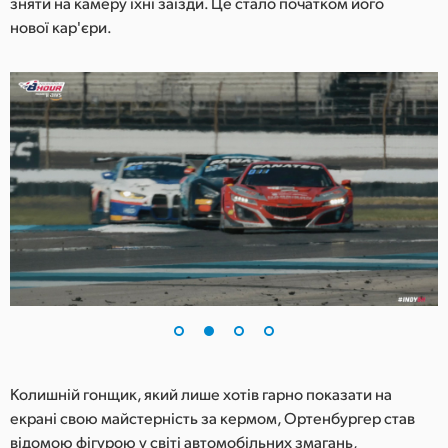
Netherlands
зняти на камеру їхні заїзди. Це стало початком його
нової кар'єри.
New Zealand
Norway
Poland
Portugal
Singapore
South Africa
Spain
Sweden
Chinese Taipei
Колишній гонщик, який лише хотів гарно показати на
екрані свою майстерність за кермом, Ортенбургер став
Turkey
відомою фігурою у світі автомобільних змагань,