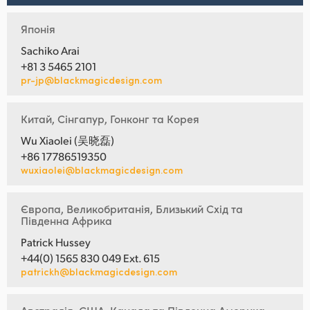
Японія
Sachiko Arai
+81 3 5465 2101
pr-jp@blackmagicdesign.com
Китай, Сінгапур, Гонконг та Корея
Wu Xiaolei (吴晓磊)
+86 17786519350
wuxiaolei@blackmagicdesign.com
Європа, Великобританія, Близький Схід та
Південна Африка
Patrick Hussey
+44(0) 1565 830 049 Ext. 615
patrickh@blackmagicdesign.com