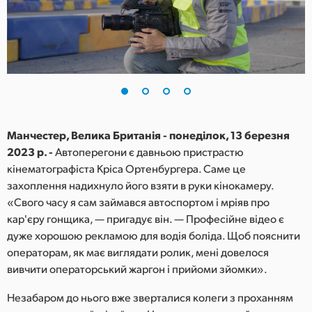
Finland
France
Germany
Hong Kong SAR, China
India
Манчестер, Велика Британія - понеділок, 13 березня
2023 р. -
Автоперегони є давньою пристрастю
Italy
кінематографіста Кріса Ортенбургера. Саме це
захоплення надихнуло його взяти в руки кінокамеру.
Japan
«Свого часу я сам займався автоспортом і мріяв про
кар'єру гонщика, — пригадує він. — Професійне відео є
Korea
дуже хорошою рекламою для водія боліда. Щоб пояснити
операторам, як має виглядати ролик, мені довелося
Mexico
вивчити операторський жаргон і прийоми зйомки».
Malaysia
Незабаром до нього вже зверталися колеги з проханням