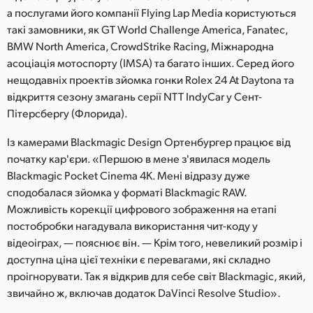
а послугами його компанії Flying Lap Media користуються
UAE
такі замовники, як GT World Challenge America, Fanatec,
BMW North America, CrowdStrike Racing, Міжнародна
Ukraine
асоціація мотоспорту (IMSA) та багато інших. Серед його
United Kingdom
нещодавніх проектів зйомка гонки Rolex 24 At Daytona та
відкриття сезону змагань серії NTT IndyCar у Сент-
United States
Пітерсбергу (Флорида).
Із камерами Blackmagic Design Ортенбургер працює від
початку кар'єри. «Першою в мене з'явилася модель
Blackmagic Pocket Cinema 4K. Мені відразу дуже
сподобалася зйомка у форматі Blackmagic RAW.
Можливість корекції цифрового зображення на етапі
постобробки нагадувала використання чит-коду у
відеоіграх, — пояснює він. — Крім того, невеликий розмір і
доступна ціна цієї техніки є перевагами, які складно
проігнорувати. Так я відкрив для себе світ Blackmagic, який,
звичайно ж, включав додаток DaVinci Resolve Studio».