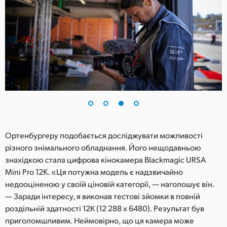
Ортенбургеру подобається досліджувати можливості
різного знімального обладнання. Його нещодавньою
знахідкою стала цифрова кінокамера Blackmagic URSA
Mini Pro 12K. «Ця потужна модель є надзвичайно
недооціненою у своїй ціновій категорії, — наголошує він.
— Заради інтересу, я виконав тестові зйомки в повній
роздільній здатності 12K (12 288 x 6480). Результат був
приголомшливим. Неймовірно, що ця камера може