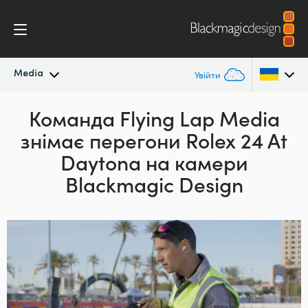
Media
Увійти
Останні новини
Команда Flying Lap Media
Argentina
знімає перегони
Rolex 24 At
Australia
Архів новин
Daytona на камери
Austria
Blackmagic Design
Галерея зображень
Brazil
Canada
China
Denmark