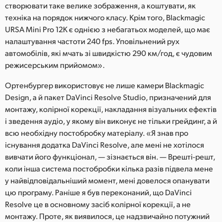
створювати таке велике зображення, а коштувати, як
техніка на порядок нижчого класу. Крім того, Blackmagic
URSA Mini Pro 12K є однією з небагатьох моделей, що має
налаштування частоти 240 fps. Уповільнений рух
автомобілів, які мчать зі швидкістю 290 км/год, є чудовим
режисерським прийомом».
Ортенбургер використовує не лише камери Blackmagic
Design, а й пакет DaVinci Resolve Studio, призначений для
монтажу, колірної корекції, накладання візуальних ефектів
і зведення аудіо, у якому він виконує не тільки грейдинг, а й
всю необхідну постобробку матеріалу. «Я знав про
існування додатка DaVinci Resolve, але мені не хотілося
вивчати його функціонал, — зізнається він. — Врешті-решт,
коли інша система постобробки кілька разів підвела мене
у найвідповідальніший момент, мені довелося опанувати
цю програму. Раніше я був переконаний, що DaVinci
Resolve це в основному засіб колірної корекції, а не
монтажу. Проте, як виявилося, це надзвичайно потужний