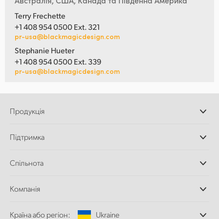
Австралія, США, Канада та Південна Америка
Terry Frechette
+1 408 954 0500 Ext. 321
pr-usa@blackmagicdesign.com
Stephanie Hueter
+1 408 954 0500 Ext. 339
pr-usa@blackmagicdesign.com
Продукція
Професійні камери
Підтримка
Додатки DaVinci
Resolve і Fusion
Дилери
Спільнота
Відеомікшери ATEM
Центр підтримки
Ultimatte
Зворотній зв'язок
Splice Community
Компанія
Дискові рекордери
Захоплення
Офіси
та відтворення
Країна або регіон:
Ukraine
Про нас