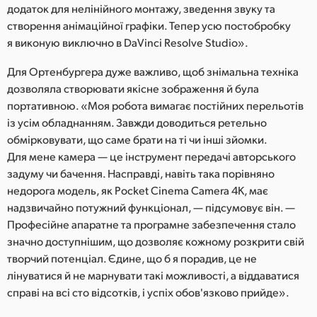
додаток для нелінійного монтажу, зведення звуку та
створення анімаційної графіки. Тепер усю постобробку
я виконую виключно в DaVinci Resolve Studio».
Для Ортенбургера дуже важливо, щоб знімальна техніка
дозволяла створювати якісне зображення й була
портативною. «Моя робота вимагає постійних перельотів
із усім обладнанням. Завжди доводиться ретельно
обмірковувати, що саме брати на ті чи інші зйомки.
Для мене камера — це інструмент передачі авторського
задуму чи бачення. Насправді, навіть така порівняно
недорога модель, як Pocket Cinema Camera 4K, має
надзвичайно потужний функціонал, — підсумовує він. —
Професійне апаратне та програмне забезпечення стало
значно доступнішим, що дозволяє кожному розкрити свій
творчий потенціал. Єдине, що б я порадив, це не
лінуватися й не марнувати такі можливості, а віддаватися
справі на всі сто відсотків, і успіх обов'язково прийде».