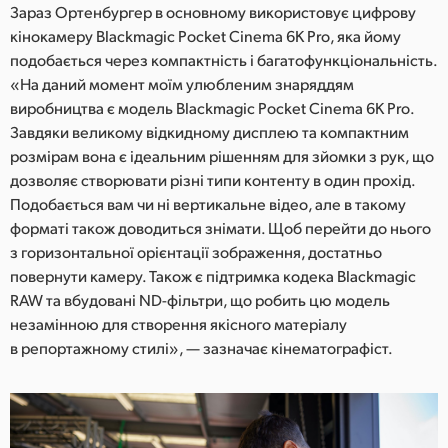
Зараз Ортенбургер в основному використовує цифрову
кінокамеру Blackmagic Pocket Cinema 6K Pro, яка йому
подобається через компактність і багатофункціональність.
«На даний момент моїм улюбленим знаряддям
виробництва є модель Blackmagic Pocket Cinema 6K Pro.
Завдяки великому відкидному дисплею та компактним
розмірам вона є ідеальним рішенням для зйомки з рук, що
дозволяє створювати різні типи контенту в один прохід.
Подобається вам чи ні вертикальне відео, але в такому
форматі також доводиться знімати. Щоб перейти до нього
з горизонтальної орієнтації зображення, достатньо
повернути камеру. Також є підтримка кодека Blackmagic
RAW та вбудовані ND-фільтри, що робить цю модель
незамінною для створення якісного матеріалу
в репортажному стилі», — зазначає кінематографіст.