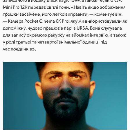
Mini Pro 12K передає світлі тони. «Навіть якщо зображення
трошки засвічене, його легко виправити, — коментує він.
— Камера Pocket Cinema 6K Pro, яку ми використовували як
допоміжну, чудово працює в парі з URSA. Вона слугувала
для запису окремого ракурсу на зйомках інтерв'ю, а також
у ролі третьої та четвертої знімальної одиниці під
час поєдинків».