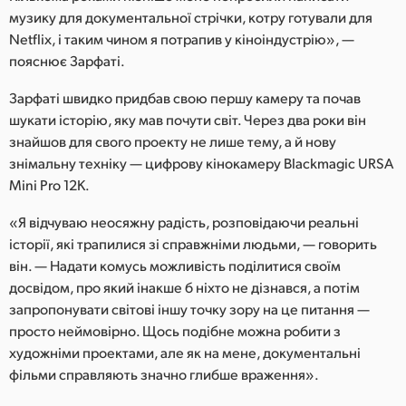
Netherlands
музику для документальної стрічки, котру готували для
Netflix, і таким чином я потрапив у кіноіндустрію», —
New Zealand
пояснює Зарфаті.
Norway
Зарфаті швидко придбав свою першу камеру та почав
Poland
шукати історію, яку мав почути світ. Через два роки він
знайшов для свого проекту не лише тему, а й нову
Portugal
знімальну техніку — цифрову кінокамеру Blackmagic URSA
Mini Pro 12K.
Singapore
«Я відчуваю неосяжну радість, розповідаючи реальні
South Africa
історії, які трапилися зі справжніми людьми, — говорить
він. — Надати комусь можливість поділитися своїм
Spain
досвідом, про який інакше б ніхто не дізнався, а потім
запропонувати світові іншу точку зору на це питання —
Sweden
просто неймовірно. Щось подібне можна робити з
художніми проектами, але як на мене, документальні
Chinese Taipei
фільми справляють значно глибше враження».
Turkey