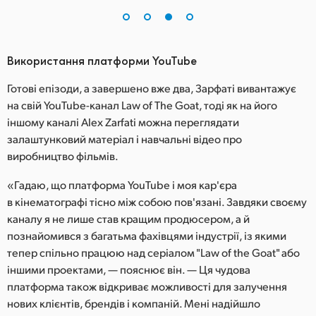
Використання платформи YouTube
Готові епізоди, а завершено вже два, Зарфаті вивантажує
на свій YouTube-канал Law of The Goat, тоді як на його
іншому каналі Alex Zarfati можна переглядати
залаштунковий матеріал і навчальні відео про
виробництво фільмів.
«Гадаю, що платформа YouTube і моя кар'єра
в кінематографі тісно між собою пов'язані. Завдяки своєму
каналу я не лише став кращим продюсером, а й
познайомився з багатьма фахівцями індустрії, із якими
тепер спільно працюю над серіалом "Law of the Goat" або
іншими проектами, — пояснює він. — Ця чудова
платформа також відкриває можливості для залучення
нових клієнтів, брендів і компаній. Мені надійшло