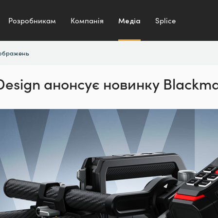
Розробникам
Компанія
Медіа
Splice
зображень
Design анонсує
новинку Blackma