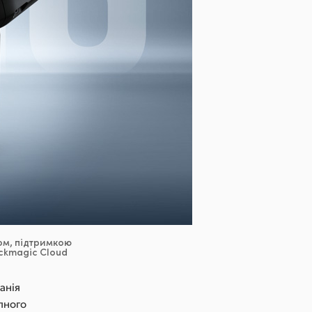
ом, підтримкою
ackmagic Cloud
анія
пного