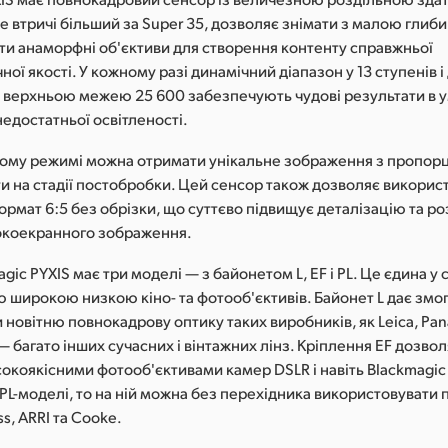
е втричі більший за Super 35, дозволяє знімати з малою глиб
ати анаморфні об'єктиви для створення контенту справжньої
ної якості. У кожному разі динамічний діапазон у 13 ступенів і
з верхньою межею 25 600 забезпечують чудові результати в у
 недостатньої освітленості.
ому режимі можна отримати унікальне зображення з пропорці
и на стадії постобробки. Цей сенсор також дозволяє викорис
рмат 6:5 без обрізки, що суттєво підвищує деталізацію та ро
окоекранного зображення.
gic PYXIS має три моделі — з байонетом L, EF і PL. Це єдина у с
ю широкою низкою кіно- та фотооб'єктивів. Байонет L дає змо
новітню повнокадрову оптику таких виробників, як Leica, Pana
— багато інших сучасних і вінтажних лінз. Кріплення EF дозв
окоякісними фотооб'єктивами камер DSLR і навіть Blackmagic
PL-моделі, то на ній можна без перехідника використовувати
ss, ARRI та Cooke.