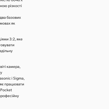
иною різкості
 два базових
мовах як
ями 3:2, яке
товувати
здільну
віті камера,
гу
sonic і Sigma,
оляє працювати
 Pocket
 професійну