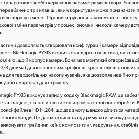
к і апаратних засобів керування параметрами затвора, баланс
, передбачено три клавіші, яким користувач може призначати п
ти їх щоразу в меню. Органи керування також можна заблоку
дкової зміни параметрів у процесі зйомки, чи коли камеру вс
ч.
пластини дозволяють створювати конфігурації камери відповід
плект Blackmagic PYXIS входить стандартна пластина, виготов
юмінію, що й корпус камери. Вона має монтажні отвори (два д
3/8 дюйма) для кріплення мікрофонів, кронштейнів та інших а
на для твердотільних накопичувачів, яка дозволяє надійно пр
су або смартфон для стрімінгу.
magic PYXIS виконує запис у кодеку Blackmagic RAW, це забе
еталізацією, експозицію та кольором на етапі постобробки. К
роксі-файли в HD H.264, що дає змогу швидко ділитися матер
леної команди. Це дає можливість підтримувати високу розділ
виконувати грейдинг, кеїнг, композитинг, кадрування, стабіліз
6K.