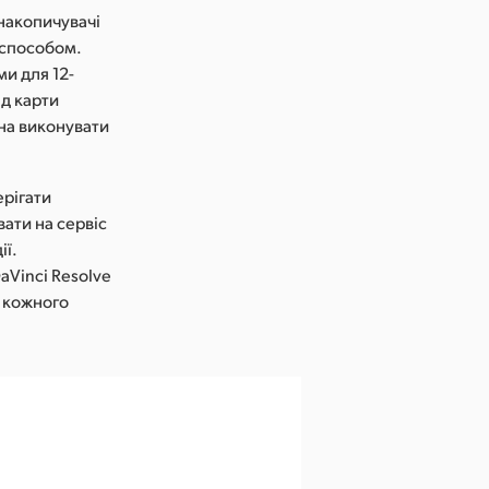
-накопичувачі
 способом.
ми для 12-
ід карти
на виконувати
ерігати
вати на сервіс
ії.
aVinci Resolve
в кожного