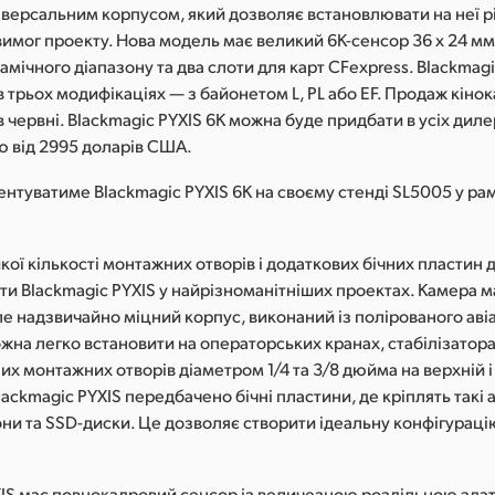
іверсальним корпусом, який дозволяє встановлювати на неї р
вимог проекту. Нова модель має великий 6K-сенсор 36 x 24 мм 
мічного діапазону та два слоти для карт CFexpress. Blackmagi
 трьох модифікаціях — з байонетом L, PL або EF. Продаж кіно
 червні. Blackmagic PYXIS 6K можна буде придбати в усіх диле
ю від 2995 доларів США.
нтуватиме Blackmagic PYXIS 6K на своєму стенді SL5005 у ра
кої кількості монтажних отворів і додаткових бічних пластин
и Blackmagic PYXIS у найрізноманітніших проектах. Камера ма
е надзвичайно міцний корпус, виконаний із полірованого аві
ожна легко встановити на операторських кранах, стабілізатора
х монтажних отворів діаметром 1/4 та 3/8 дюйма на верхній і
lackmagic PYXIS передбачено бічні пластини, де кріплять такі 
ни та SSD-диски. Це дозволяє створити ідеальну конфігураці
XIS має повнокадровий сенсор із величезною роздільною здат