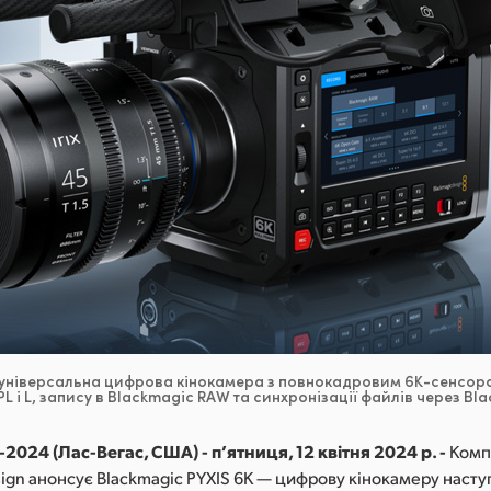
універсальна цифрова кінокамера з повнокадровим 6K-сенсор
 PL і L, запису в Blackmagic RAW та синхронізації файлів через Bl
2024 (Лас-Вегас, США) - п’ятниця, 12 квітня 2024 р. -
Комп
sign анонсує Blackmagic PYXIS 6K — цифрову кінокамеру насту