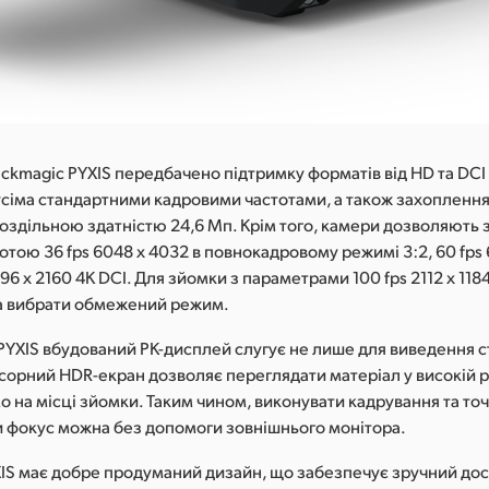
ckmagic PYXIS передбачено підтримку форматів від HD та DCI 
 усіма стандартними кадровими частотами, а також захопленн
роздільною здатністю 24,6 Мп. Крім того, камери дозволяють 
тотою 36 fps 6048 x 4032 в повнокадровому режимі 3:2, 60 fps
4096 x 2160 4K DCI. Для зйомки з параметрами 100 fps 2112 x 118
а вибрати обмежений режим.
PYXIS вбудований РК-дисплей слугує не лише для виведення ст
орний HDR-екран дозволяє переглядати матеріал у високій р
о на місці зйомки. Таким чином, виконувати кадрування та то
 фокус можна без допомоги зовнішнього монітора.
XIS має добре продуманий дизайн, що забезпечує зручний дос