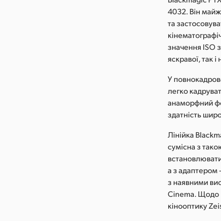
4032. Він майж
та застосовув
кінематографіч
значення ISO 
яскравої, так і
У повнокадров
легко кадруват
анаморфний фо
здатність шир
Лінійка Blackma
сумісна з тако
встановлювати 
а з адаптером 
з наявними вис
Cinema. Щодо 
кінооптику Zei