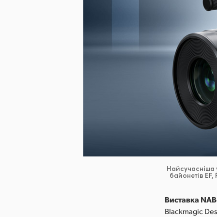
Найсучасніша 
байонетів EF,
Виставка NAB-
Blackmagic De