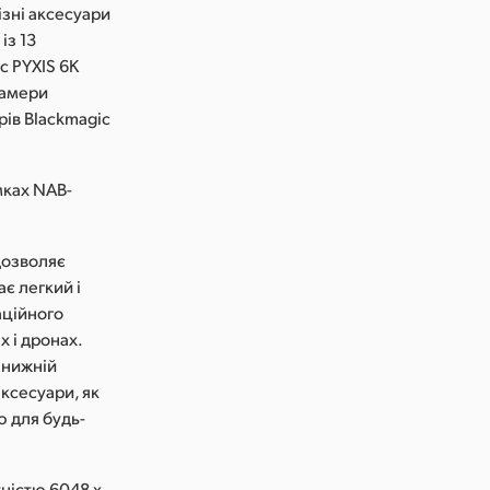
ізні аксесуари
із 13
c PYXIS 6K
камери
рів Blackmagic
мках NAB-
 дозволяє
є легкий і
аційного
х і дронах.
 нижній
аксесуари, як
ю для будь-
ністю 6048 x