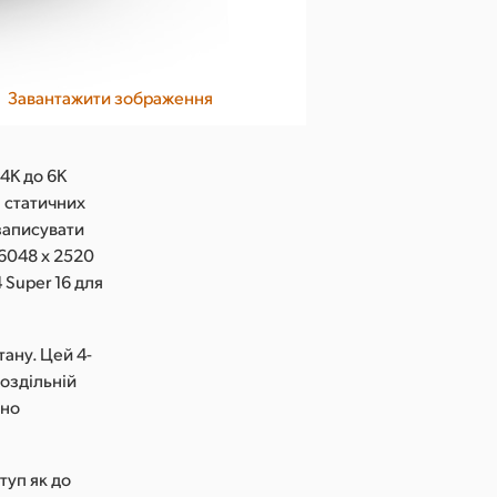
Завантажити зображення
4K до 6K
я статичних
записувати
 6048 x 2520
4 Super 16 для
ану. Цей 4-
оздільній
чно
туп як до