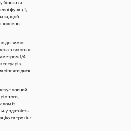
у білого та
евні функції,
вати, щоб
тановлено
но до вимог
лена з такого ж
іаметром 1/4
ксесуарів.
икріпляти диск
зпечує повний
рім того,
іалом із
ьну здатність
ацію та трекінг