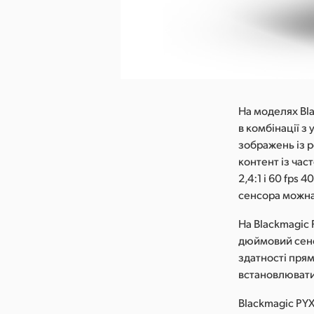
На моделях Bla
в комбінації з
зображень із 
контент із час
2,4:1 і 60 fps 
сенсора можн
На Blackmagic 
дюймовий сенс
здатності прям
встановлювати
Blackmagic PY