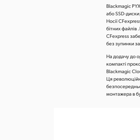
Blackmagic PYX
або SSD-диски,
Носії CFexpres
бітних файлів 
CFexpress заб
без зупинки за
На додачу до о
компакті прокс
Blackmagic Clo
Ця революційн
безпосередньо
монтажера в бу