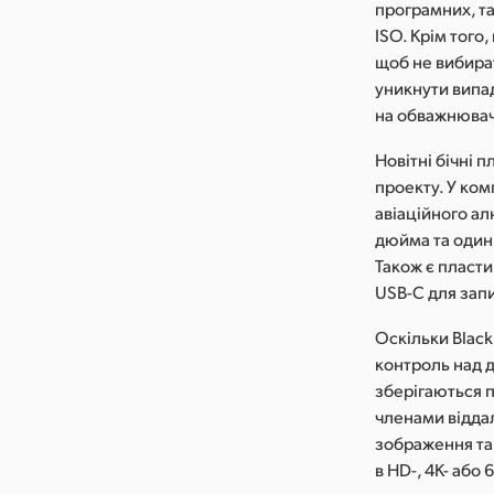
програмних, та
ISO. Крім того
щоб не вибира
уникнути випа
на обважнюва
Новітні бічні 
проекту. У ком
авіаційного ал
дюйма та один 
Також є пласти
USB-C для запи
Оскільки Black
контроль над д
зберігаються п
членами відда
зображення та 
в HD-, 4K- або 