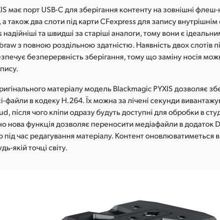
IS має порт USB-C для зберігання контенту на зовнішні флеш
 а також два слоти під карти CFexpress для запису внутрішнім
s надійніші та швидші за старіші аналоги, тому вони є ідеальни
.braw з повною роздільною здатністю. Наявність двох слотів п
езпечує безперервність зберігання, тому що заміну носія мож
пису.
ригінального матеріалу модель Blackmagic PYXIS дозволяє зб
і-файли в кодеку H.264. Їх можна за лічені секунди вивантажу
ud, після чого кліпи одразу будуть доступні для обробки в студ
о нова функція дозволяє переносити медіафайли в додаток D
 під час редагування матеріалу. Контент оновлюватиметься 
дь-якій точці світу.