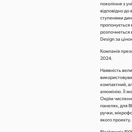
покоління з ун
відповідно до 
ступенями дина
пропонується в
розпочнеться в
Design за ціно
Компанія презе
2024.
Наявність вели
використовуват
компактний, ал
алюмінію. Її м
Окрім численни
панелях, для B
ручки, мікрофо
якого проекту.
Blackmagic PY