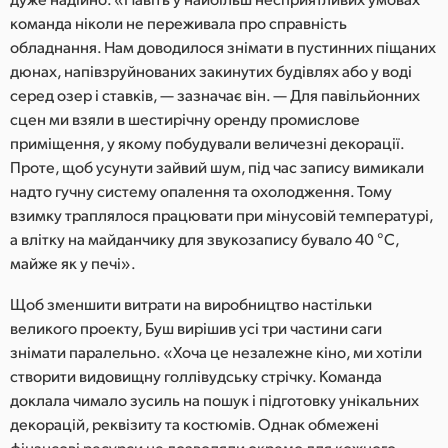
команда ніколи не переживала про справність
обладнання. Нам доводилося знімати в пустинних піщаних
дюнах, напівзруйнованих закинутих будівлях або у воді
серед озер і ставків, — зазначає він. — Для павільйонних
сцен ми взяли в шестирічну оренду промислове
приміщення, у якому побудували величезні декорації.
Проте, щоб усунути зайвий шум, під час запису вимикали
надто гучну систему опалення та охолодження. Тому
взимку траплялося працювати при мінусовій температурі,
а влітку на майданчику для звукозапису бувало 40 °C,
майже як у печі».
Щоб зменшити витрати на виробництво настільки
великого проекту, Буш вирішив усі три частини саги
знімати паралельно. «Хоча це незалежне кіно, ми хотіли
створити видовищну голлівудську стрічку. Команда
доклала чимало зусиль на пошук і підготовку унікальних
декорацій, реквізиту та костюмів. Однак обмежені
фінансові ресурси не дозволяли окремо для кожного