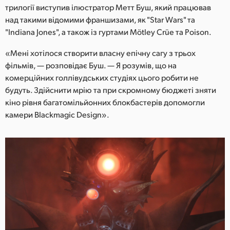
Netherlands
трилогії виступив ілюстратор Метт Буш, який працював
над такими відомими франшизами, як "Star Wars" та
New Zealand
"Indiana Jones", а також із гуртами Mötley Crüe та Poison.
Norway
«Мені хотілося створити власну епічну сагу з трьох
фільмів, — розповідає Буш. — Я розумів, що на
Poland
комерційних голлівудських студіях цього робити не
Portugal
будуть. Здійснити мрію та при скромному бюджеті зняти
кіно рівня багатомільйонних блокбастерів допомогли
Singapore
камери Blackmagic Design».
South Africa
Spain
Sweden
Chinese Taipei
Turkey