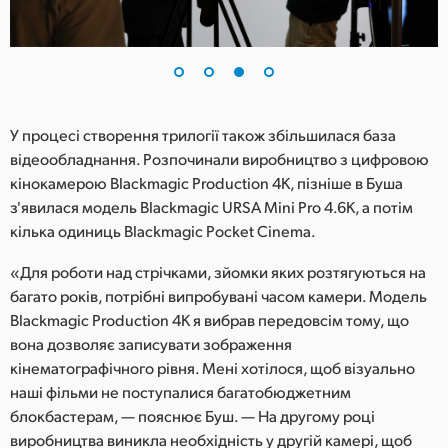
У процесі створення трилогії також збільшилася база
відеообладнання. Розпочинали виробництво з цифровою
кінокамерою Blackmagic Production 4K, пізніше в Буша
з'явилася модель Blackmagic URSA Mini Pro 4.6K, а потім
кілька одиниць Blackmagic Pocket Cinema.
«Для роботи над стрічками, зйомки яких розтягуються на
багато років, потрібні випробувані часом камери. Модель
Blackmagic Production 4K я вибрав передовсім тому, що
вона дозволяє записувати зображення
кінематографічного рівня. Мені хотілося, щоб візуально
наші фільми не поступалися багатобюджетним
блокбастерам, — пояснює Буш. — На другому році
виробництва виникла необхідність у другій камері, щоб