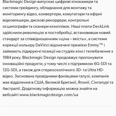
Blackmagic Design випускає цифрові кінокамери та
системи грейдингу, обладнання для монтажу та
моніторингу відео, конвертери, комутатори та ефірні
відеомікшери, дискові рекордери, контрольні
осцилографи та сканери кіноплівок. Наші плати DeckLink
здійснили революцію в постобробці, встановивши новий
стандарт за співвідношенням «ціна – якість», а системи
корекції кольору DaVinci відзначені премією Emmy™ і
займають лідируючі позиції на студіях кіно і телебачення з
1984 року. Blackmagic Design продовжує пропонувати
інноваційні продукти, у тому числі з підтримкою 6G-SDI та
12G-SDI, а також для стереоскопічного 3D- та Ultra HD-
відео. Заснована провідними фахівцями галузі, компанія
має відділення в США, Великій Британії, Японії, Сінгапурі та
Австралії. Додаткову інформацію можна знайти на
вебсайті www.blackmagicdesign.com/ua