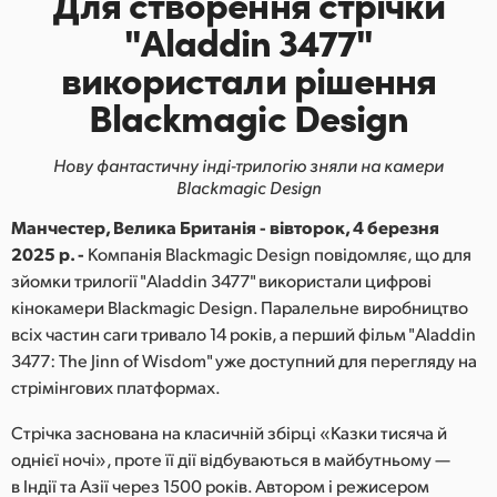
Для створення
стрічки
Finland
"Aladdin 3477"
використали рішення
France
Blackmagic Design
Germany
Нову фантастичну інді-трилогію зняли на камери
Hong Kong SAR, China
Blackmagic Design
India
Манчестер, Велика Британія - вівторок, 4 березня
2025 р. -
Компанія Blackmagic Design повідомляє, що для
Italy
зйомки трилогії "Aladdin 3477" використали цифрові
кінокамери Blackmagic Design. Паралельне виробництво
Japan
всіх частин саги тривало 14 років, а перший фільм "Aladdin
Korea
3477: The Jinn of Wisdom" уже доступний для перегляду на
стрімінгових платформах.
Mexico
Стрічка заснована на класичній збірці «Казки тисяча й
Malaysia
однієї ночі», проте її дії відбуваються в майбутньому —
в Індії та Азії через 1500 років. Автором і режисером