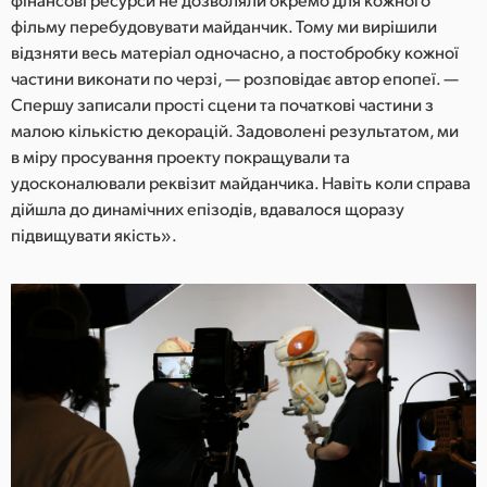
фільму перебудовувати майданчик. Тому ми вирішили
відзняти весь матеріал одночасно, а постобробку кожної
частини виконати по черзі, — розповідає автор епопеї. —
Спершу записали прості сцени та початкові частини з
малою кількістю декорацій. Задоволені результатом, ми
в міру просування проекту покращували та
удосконалювали реквізит майданчика. Навіть коли справа
дійшла до динамічних епізодів, вдавалося щоразу
підвищувати якість».