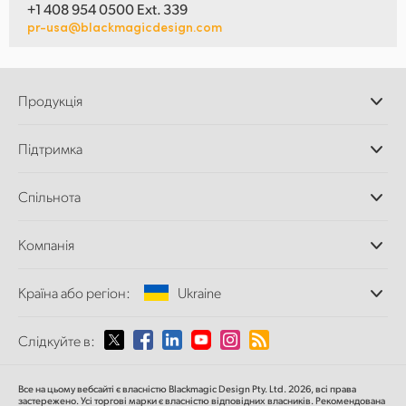
+1 408 954 0500 Ext. 339
pr-usa@blackmagicdesign.com
Продукція
Професійні камери
Підтримка
Додатки DaVinci
Resolve і Fusion
Дилери
Спільнота
Відеомікшери ATEM
Центр підтримки
Ultimatte
Зворотній зв'язок
Splice Community
Компанія
Дискові рекордери
Захоплення
Офіси
та відтворення
Країна або регіон:
Ukraine
Про нас
Сканер Cintel
Партнери
Перетворення форматів
Виберіть вашу країну або регіон
Слідкуйте в:
Медіа
Мовні конвертери
Моніторинг
Argentina
Все на цьому вебсайті є власністю Blackmagic Design Pty. Ltd. 2026, всі права
Мережеве сховище
застережено.
Усі торгові марки є власністю відповідних власників.
Рекомендована