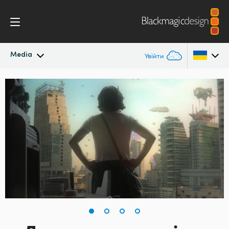
Media
Увійти
Останні новини
Argentina
Australia
Архів новин
Austria
Галерея зображень
Brazil
Canada
China
Denmark