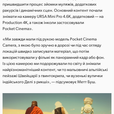
пришвидшити процес зйомки муляжів, додаткових
ракурсів і динамічних сцен. Основний контент почали
знімати на камеру URSA Mini Pro 4.6K, додатковий — на
Production 4K, а також інколи застосовували
Pocket Cinemа».
«Ми завжди мали під рукою модель Pocket Cinema
Camera, з якою було зручно в дорозі чи під час огляду
локацій швидко записувати матеріал, що потім
використовували у фільмі як панорамний кадр або фон.
Із цією камерою ми подорожували по світу й знімали
найрізноманітніший контент, чи то мальовничі альпійські
пейзажі Швейцарії з гвинтокрила, чи вузенькі вулички
індійського Делі з рикші», — підсумовує Метт Буш.