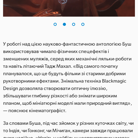
UAE
Ukraine
United Kingdom
У роботі над цією науково-фантастичною антологією Буш
United States
використовував чимало фізичних спецефектів і
зменшених муляжів, серед яких механічні ляльки-роботи
та навіть літаючий Тадж Махал. «Від самого початку
планувалося, що це будуть фільми зі старими добрими
рукотворними ефектами. Знімальна техніка Blackmagic
Design дозволяла створювати оптичну ілюзію,
збільшувати глибину різкості або знімати широким
планом, щоб мініатюрні моделі мали природний вигляд»,
— пояснює кінематографіст.
За словами Буша, під час зйомок у різних куточках світу, чи
то Індія, чи Гонконг, чи Мічиган, камери завжди працювали
дуже надійно. «Навіть у найбільш несприятливих умовах