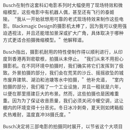
Turkey
Busch在制作这套科幻电影系列时大幅使用了现场特效和微
缩模型，这些电影中有机器人偶，甚至还有飞行的泰姬
UAE
陵。“我从一开始就想用可靠的老式现场特效来制作这些电
影。Blackmagic Design的摄影机太棒了，因为我可以使用强
Ukraine
迫透视法，并且还能增加景深或扩大广角，具体取决于哪种
United Kingdom
方式更适合拍摄微缩模型。”他解释道。
United States
Busch指出，摄影机耐用的特性使制作得以顺利进行，从印
度到香港再到密歇根，拍摄从未停止。“我们从来不用担心
摄影机。在不同环境中拍摄时，我们确实将它们发挥到了极
致。外景拍摄的部分，我们会在荒芜的沙丘、摇摇欲坠的城
市废弃建筑、湖泊和池塘等水中拍摄，”他补充道，“室内
拍摄的部分，我们租了一个工业设施，并且一租就是六年，
以便在那里搭建巨大的布景。然而，这些拍摄也是困难重
重。因为为了保证收音质量，我们必须关闭冷暖空调，这让
棚内的环境变得十分恶劣。冬日冰冷刺骨，夏天则如烤箱般
炙热难耐，温度直冲38摄氏度。”
Busch决定将三部电影的拍摄同时展开，以节省这个大项目