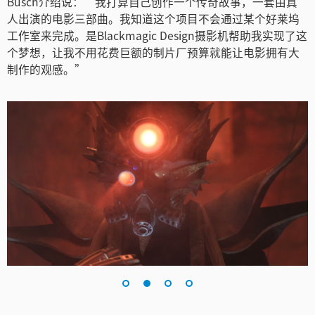
Busch介绍说：“我打算自己创作一个传奇故事，一套由真
Netherlands
人出演的电影三部曲。我知道这个项目不会通过某个好莱坞
工作室来完成。是Blackmagic Design摄影机帮助我实现了这
New Zealand
个梦想，让我不用花费巨额的制片厂预算就能让电影拥有大
制作的观感。”
Norway
Poland
Portugal
Singapore
South Africa
Spain
Sweden
中华台北