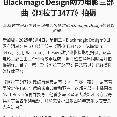
Blackmagic Design助力
电影三部
Finland
曲《阿拉丁3477》拍摄
France
最新独立科幻电影三部曲选用多款Blackmagic Design摄影机
Germany
拍摄。
新加坡 - 2025年3月4日，星期二 -
Blackmagic Design今日
中国香港
发布消息：独立电影三部曲《阿拉丁3477》（Aladdin
3477）使用Blackmagic Design数字电影摄影机拍摄。这套
India
电影三部曲由三个传奇故事组成，耗时超过14年同时展开拍
Italy
摄制作。目前，第一部《阿拉丁3477：智慧精灵》已经登陆
流媒体平台。
Japan
《阿拉丁3477》改编自经典故事书《一千零一夜》，故事背
Korea
景设定在1500年后的未来印度和亚洲。这部三部曲由插画家
Matt Busch编剧并执导，他曾参与《星球大战》和《夺宝奇
Mexico
兵》等著名系列电影，并和克鲁小丑乐团和毒药乐队等音乐
人有过合作。
Malaysia