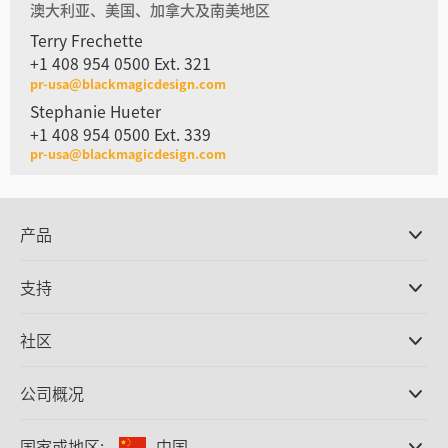
澳大利亚、美国、加拿大及南美地区
Terry Frechette
+1 408 954 0500 Ext. 321
pr-usa@blackmagicdesign.com
Stephanie Hueter
+1 408 954 0500 Ext. 339
pr-usa@blackmagicdesign.com
产品
专业摄影机
支持
DaVinci Resolve和Fusion软件
ATEM Production Switcher系列
经销商
社区
Ultimatte
支持中心
硬盘录机
联系我们
Splice社区
公司概况
采集和输出
Cintel胶片扫描
办事处
格式转换
国家或地区:
中国