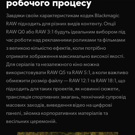
робочого процесу
Завдяки своїм характеристикам кодек Blackmagic
RAW підходить для різних видів контенту. Опції
RAW Q0 або RAW 3:1 будуть ідеальним вибором під
час роботи над рекламними роликами та фільмами
з великою кількістю ефектів, коли потрібно
отримати зображення максимально високої якості.
Для серіалів та незалежного кіно можна
використовувати RAW Q5 та RAW 5:1, а коли важливо
обмежити розмір файлу — RAW 12:1 та RAW 18:1, що
підходить для таких проектів, як новинні сюжети,
трансляція спортивних змагань, технічний супровід
масових заходів, виведення відео на цифрові
панелі, зйомка корпоративних матеріалів та
весільних церемоній.