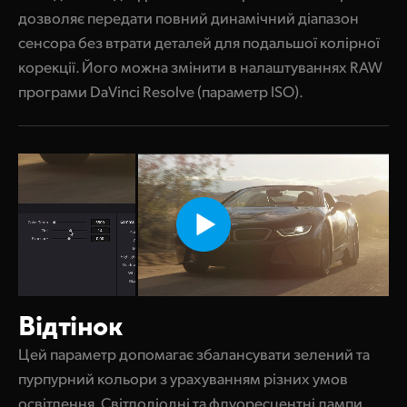
дозволяє передати повний динамічний діапазон
сенсора без втрати деталей для подальшої колірної
корекції. Його можна змінити в налаштуваннях RAW
програми DaVinci Resolve (параметр ISO).
Відтінок
Цей параметр допомагає збалансувати зелений та
пурпурний кольори з урахуванням різних умов
освітлення. Світлодіодні та флуоресцентні лампи