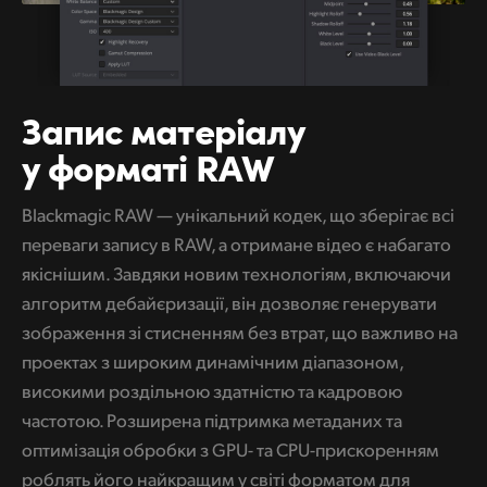
UAE
Ukraine
Запис матеріалу
United Kingdom
у форматі RAW
United States
Blackmagic RAW — унікальний кодек, що зберігає всі
переваги запису в RAW, а отримане відео є набагато
якіснішим. Завдяки новим технологіям, включаючи
алгоритм дебайєризації, він дозволяє генерувати
зображення зі стисненням без втрат, що важливо на
проектах з широким динамічним діапазоном,
високими роздільною здатністю та кадровою
частотою. Розширена підтримка метаданих та
оптимізація обробки з GPU- та CPU-прискоренням
роблять його найкращим у світі форматом для