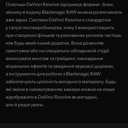
Оскільки DaVinci Resolve підтримує формат .braw,
зйомку в кодеку Blackmagic RAW можна розпочинати
вже зараз. Система DaVinci Resolve є стандартом
у галузі поствиробництва, тому її використовують
при створенні фільмів та рекламних роликів частіше,
ніж будь-який інший додаток. Вона дозволяє
самотужки або на спеціально обладнаній студії
виконувати монтаж та грейдинг, накладання
візуальних ефектів та зведення звукової доріжки,
а інструменти для роботи з Blackmagic RAW
забезпечують цілісність вихідного матеріалу. Будь-
які зміни в налаштуваннях камери можна не лише
відображати в DaVinci Resolve як метадані,
але й редагувати.