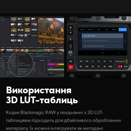
Використання
3D LUT-таблиць
Кодек Blackmagic RAW у поєднанні з 3D LUT-
таблицями підходить для дбайливого оброблення
матеріалу. Їх можна інтегрувати як метадані