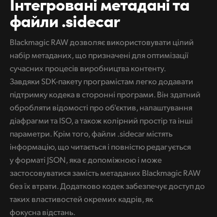
Інтегровані метадані
та
файли .sidecar
Blackmagic RAW дозволяє використовувати цілий
набір метаданих, що призначені для оптимізації
сучасних процесів виробництва контенту.
Завдяки SDK-пакету програмістам легко додавати
підтримку кодека в сторонні програми. Він здатний
обробляти відомості про об'єктив, налаштування
діафрагми та ISO, а також колірний простір та інші
параметри. Крім того, файли .sidecar містять
інформацію, що читається і повністю редагується
у форматі JSON, яка є допоміжною і може
застосовуватися замість метаданих Blackmagic RAW
без їх втрати. Додатково кодек забезпечує доступ до
таких властивостей окремих кадрів, як
фокусна відстань.