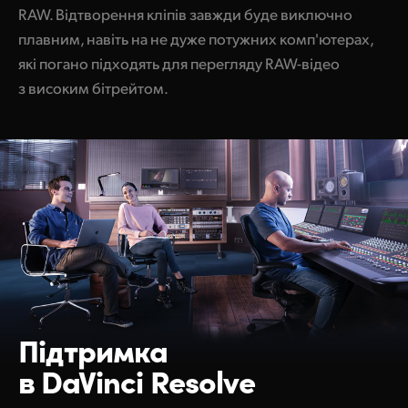
RAW. Відтворення кліпів завжди буде виключно
плавним, навіть на не дуже потужних комп'ютерах,
які погано підходять для перегляду RAW-відео
з високим бітрейтом.
Підтримка
в DaVinci Resolve