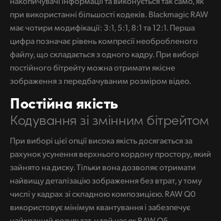
накопичувачі інформації та виконується так само, як
при використанні більшості кодеків. Blackmagic RAW
має чотири модифікації: 3:1, 5:1, 8:1 та 12:1. Перша
цифра позначає рівень компресії необробленого
файлу, що складається з одного кадру. При виборі
постійного бітрейту можна отримати якісне
зображення з передбачуваним розміром відео.
Постійна якість
Кодування зі змінним бітрейтом
При виборі цієї опції висока якість досягається за
рахунок усунення верхнього кордону простору, який
зайнято на диску. Тільки вона дозволяє отримати
найвищу деталізацію зображення без втрат, у тому
числі у кадрах зі складною композицією. RAW Q0
використовує мінімум квантування і забезпечує
найкращий результат, у той час як RAW Q5