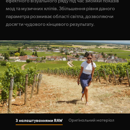
ефектного візуального ряду під час зйомки показів
мод та музичних кліпів. Збільшення рівня даного
параметра розмиває області світла, дозволяючи
досягти чудового кінцевого результату.
З налаштуваннями RAW
Оригінальний матеріал