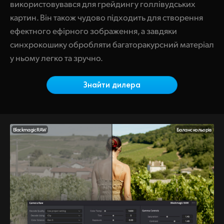
Netherlands
використовувався для грейдингу голлівудських
картин. Він також чудово підходить для створення
New Zealand
ефектного ефірного зображення, а завдяки
синхрокошику обробляти багаторакурсний матеріал
Norway
у ньому легко та зручно.
Poland
Знайти дилера
Portugal
Singapore
South Africa
Blackmagic RAW
Баланс кольорів
Spain
Sweden
Chinese Taipei
Turkey