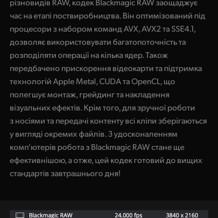
різновидів RAW, кодек Blackmagic RAW заощаджує
час на етапі поствиробництва. Він оптимізований під
процесори з набором команд AVX, AVX2 та SSE4.1,
дозволяє використовувати багатопоточність та
розподіляти операції на кілька ядер. Також
передбачено прискорення відеокарти та підтримка
технологій Apple Metal, CUDA та OpenCL, що
полегшує монтаж, грейдинг та накладення
візуальних ефектів. Крім того, для зручної роботи
з носіями та передачі контенту всі кліпи зберігаються
у вигляді окремих файлів. З удосконаленням
комп'ютерів робота з Blackmagic RAW стане ще
ефективнішою, а отже, цей кодек готовий до вищих
стандартів завтрашнього дня!