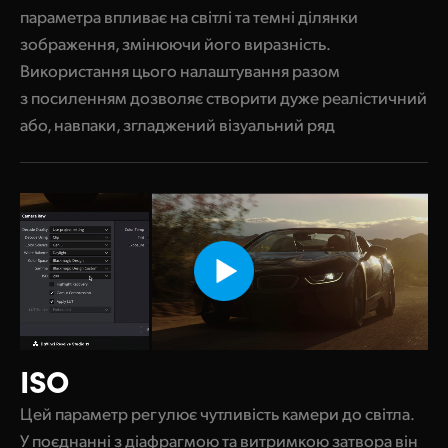
параметра впливає на світлі та темні ділянки
зображення, змінюючи його виразність.
Використання цього налаштування разом
з посиленням дозволяє створити дуже реалістичний
або, навпаки, згладжений візуальний ряд
ISO
Цей параметр регулює чутливість камери до світла.
У поєднанні з діафрагмою та витримкою затвора він