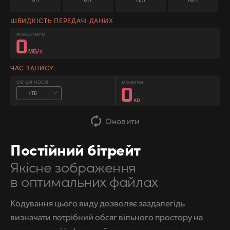
ШВИДКІСТЬ ПЕРЕДАЧІ ДАНИХ
МАКСИМУМ
0
МБ/с
ЧАС ЗАПИСУ
ОБ’ЄМ НОСІЯ
МІНІМУМ
0
1 TB
хв
Оновити
Постійний бітрейт
Якісне зображення
в оптимальних файлах
Кодування цього виду дозволяє заздалегідь
визначати потрібний обсяг вільного простору на