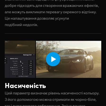
добре підходять для створення вражаючих ефектів,
але можуть викликати перевагу окремого відтінку.
Це налаштування дозволяє усунути
подібний недолік.
Насиченість
Цей параметр визначає рівень насиченості кольору.
З його допомогою можна отримати як чорно-біле,
так і дуже яскраве зображення. Зміна даного