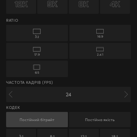
RATIO
16:9
3:2
17:9
2.4:1
6:5
ЧАСТОТА КАДРІВ (FPS)
КОДЕК
Постійний бітрейт
Постійна якість
3:1
8:1
12:1
18:1