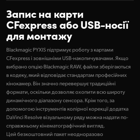
Finland
Запис на
карти
CFexpress
або USB-носії
France
для монтажу
Germany
Hong Kong SAR, China
Blackmagic PYXIS підтримує роботу з картами
CFexpress і зовнішніми USB-накопичувачами. Якщо
India
вибрано опцію Blackmagic RAW, файли зберігаються
Italy
в кодеку, який відповідає стандартам професійних
кінокамер. Він значно перевершує традиційні
Japan
формати, оскільки дозволяє охопити всю широту
динамічного діапазону сенсора. Крім того, за
Korea
допомогою інструментів колірної корекції додатка
Mexico
DaVinci Resolve візуальному ряду можна надати по-
справжньому кінематографічний вигляд.
Malaysia
Цей безкоштовний пакет неодноразово