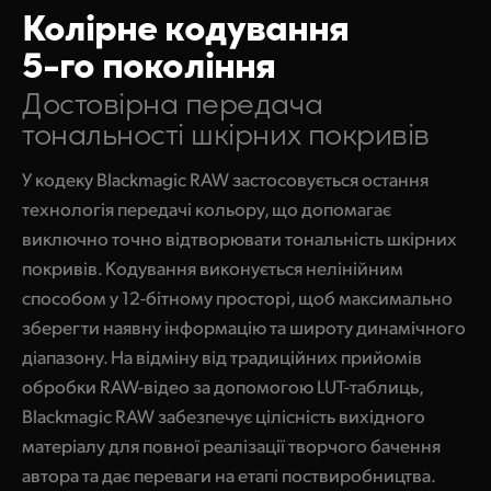
Колірне кодування
5-го покоління
Достовірна передача
тональності шкірних покривів
У кодеку Blackmagic RAW застосовується остання
технологія передачі кольору, що допомагає
виключно точно відтворювати тональність шкірних
покривів. Кодування виконується нелінійним
способом у 12-бітному просторі, щоб максимально
зберегти наявну інформацію та широту динамічного
діапазону. На відміну від традиційних прийомів
обробки RAW-відео за допомогою LUT-таблиць,
Blackmagic RAW забезпечує цілісність вихідного
матеріалу для повної реалізації творчого бачення
автора та дає переваги на етапі поствиробництва.