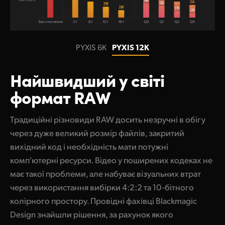
PYXIS 6K
PYXIS 12K
Найшвидший
у світі
формат RAW
Традиційні різновиди RAW досить незручні в обігу
через дуже великий розмір файлів, закритий
вихідний код і необхідність мати потужні
комп'ютерні ресурси. Відео у поширених кодеках не
має такої проблеми, але набуває візуальних втрат
через використання вибірки 4:2:2 та 10-бітного
колірного простору. Провідні фахівці Blackmagic
Design знайшли рішення, за рахунок якого