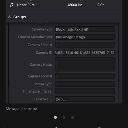
Метадані камери
Ме