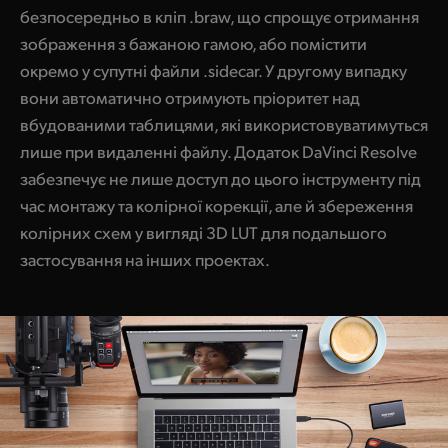
безпосередньо в кліп .braw, що спрощує отримання
зображення з бажаною гамою, або помістити
окремо у супутні файли .sidecar. У другому випадку
вони автоматично отримують пріоритет над
вбудованими таблицями, які використовуватимуться
лише при видаленні файлу. Додаток DaVinci Resolve
забезпечує не лише доступ до цього інструменту під
час монтажу та колірної корекції, але й збереження
колірних схем у вигляді 3D LUT для подальшого
застосування на інших проектах.