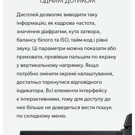
UAE
Дисплей дозволяє виводити таку
Ukraine
інформацію, як кадрова частота,
значення діафрагми, кута затвора,
United Kingdom
балансу білого та ISO, тайм-код і рівні
United States
звуку. Ці параметри можна показати або
приховати, провівши пальцем по екрану
у вертикальному напрямку. Якщо
потрібно змінити окремі налаштування,
достатньо торкнутися відповідного
індикатора. Всі елементи інтерфейсу
є інтерактивними, тому для доступу до
них більше не доведеться вести пошук
по складному меню.