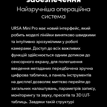
Finland
Найзручніша
операційна
Постобробка
система
France
Галерея
Germany
URSA Mini Pro має новий інтерфейс, який
робить моделі лінійки винятково швидкими
Характеристики
Hong Kong SAR, China
та інтуїтивно зрозумілими у роботі
India
камерами. Доступ до всіх важливих
функцій здійснюється одним дотиком до
Italy
сенсорного екрану, для полегшення
Japan
введення метаданих передбачена зручна
цифрова табличка, а панель інструментів
Korea
на дисплеї дозволяє миттєво перейти до
Mexico
загальних налаштувань, параметрів запису,
моніторингу та звуку, пресетів та 3D LUT-
Malaysia
таблиць. Завдяки такій структурі