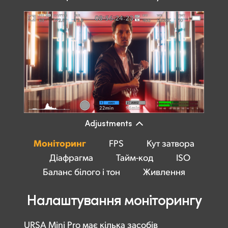
Adjustments
Моніторинг
FPS
Кут затвора
Діафрагма
Тайм-код
ISO
Баланс білого і тон
Живлення
Налаштування моніторингу
URSA Mini Pro має кілька засобів