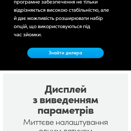
Netherlands
програмне забезпечення не тільки
відрізняється високою стабільністю, але
New Zealand
й дає можливість розширювати набір
опцій, що використовуються під
Norway
час зйомки.
Poland
Portugal
Знайти дилера
Singapore
South Africa
Дисплей
Spain
з виведенням
Sweden
параметрів
Chinese Taipei
Миттєве налаштування
Turkey
одним дотиком