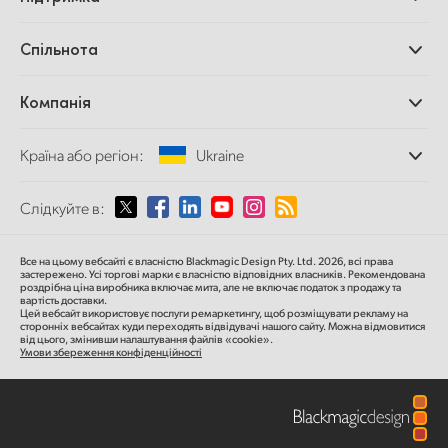
Додатки DaVinci
Resolve і Fusion
Дилери
Спільнота
Відеомікшери ATEM
Центр підтримки
Ultimatte
Зворотній зв'язок
Splice Community
Компанія
Дискові рекордери
Захоплення
Офіси
та відтворення
Країна або регіон:
Ukraine
Про нас
Сканер Cintel
Партнери
Перетворення форматів
Виберіть вашу країну або регіон
Слідкуйте в:
Медіа
Мовні конвертери
Моніторинг
Argentina
Все на цьому вебсайті є власністю Blackmagic Design Pty. Ltd. 2026, всі права
Мережеве сховище
застережено.
Усі торгові марки є власністю відповідних власників.
Рекомендована
роздрібна ціна
виробника включає мита, але не включає податок з продажу та
MultiView
Australia
вартість доставки.
Цей вебсайт використовує послуги ремаркетингу, щоб розміщувати рекламу на
Маршрутизація та розподіл
сторонніх вебсайтах куди переходять відвідувачі нашого сайту. Можна відмовитися
від цього, змінивши налаштування файлів «cookie».
Стрімінг та кодування
Austria
Умови збереження конфіденційності
Brazil
Canada