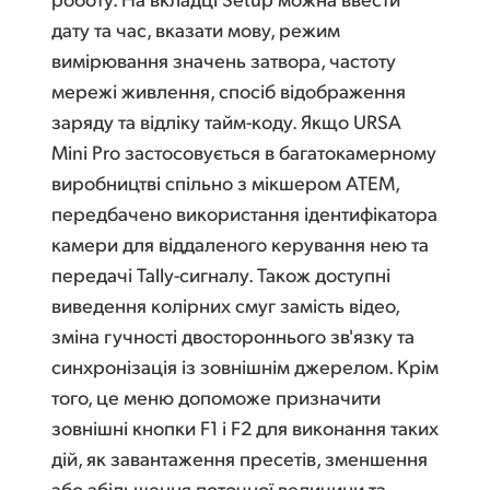
дату та час, вказати мову, режим
вимірювання значень затвора, частоту
мережі живлення, спосіб відображення
заряду та відліку тайм-коду. Якщо URSA
Mini Pro застосовується в багатокамерному
виробництві спільно з мікшером ATEM,
передбачено використання ідентифікатора
камери для віддаленого керування нею та
передачі Tally-сигналу. Також доступні
виведення колірних смуг замість відео,
зміна гучності двостороннього зв'язку та
синхронізація із зовнішнім джерелом. Крім
того, це меню допоможе призначити
зовнішні кнопки F1 і F2 для виконання таких
дій, як завантаження пресетів, зменшення
або збільшення поточної величини та